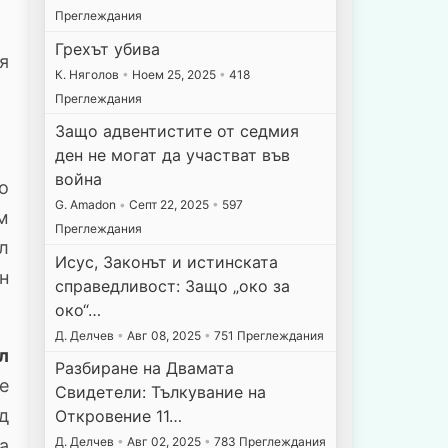
Преглеждания
Грехът убива
я
К. Няголов
•
Ноем 25, 2025
•
418
Преглеждания
Защо адвентистите от седмия
ден не могат да участват във
война
до
G. Amadon
•
Септ 22, 2025
•
597
м
Преглеждания
л
Исус, Законът и истинската
н
справедливост: Защо „око за
око“…
Д. Делчев
•
Авг 08, 2025
•
751 Преглеждания
л
Разбиране на Двамата
е
Свидетели: Тълкувание на
д
Откровение 11…
Д. Делчев
•
Авг 02, 2025
•
783 Преглеждания
а