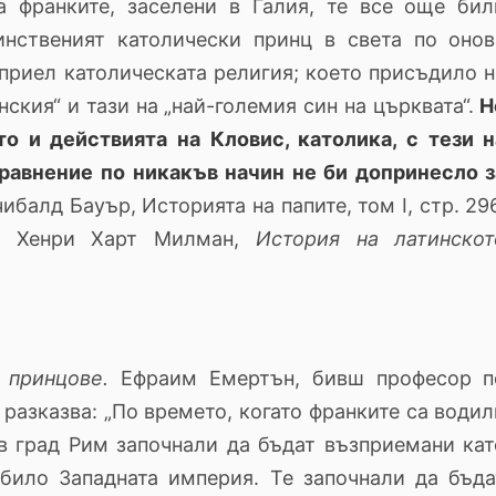
а франките, заселени в Галия, те все още бил
инственият католически принц в света по онов
зприел католическата религия; което присъдило н
ския“ и тази на „най-големия син на църквата“.
Н
о и действията на Кловис, католика, с тези н
сравнение по никакъв начин не би допринесло з
чибалд Бауър, Историята на папите, том I, стр. 29
 Хенри Харт Милман,
История на латинскот
 принцове.
Ефраим Емертън, бивш професор п
 разказва: „По времето, когато франките са водил
 в град Рим започнали да бъдат възприемани кат
 било Западната империя. Те започнали да бъда