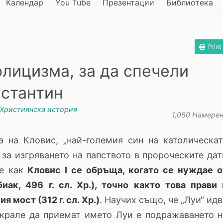
Календар
You Tube
Презентации
Библиотека
Print
олицизма, за да спечели
нстантин
Християнска история
1,050 Намере
а на Кловис, „най-големия син на католическат
т за изгряването на папството в пророческите дат
е как
Кловис I се обръща, когато се нуждае о
иак, 496 г. сл. Хр.), точно както това прави 
 мост (312 г. сл. Хр.)
. Научих също, че „Луи“ ид
 крале да приемат името Луи е подражаването н