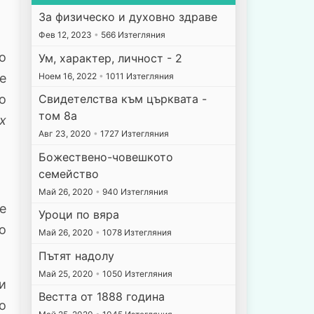
За физическо и духовно здраве
Фев 12, 2023
•
566 Изтегляния
о
Ум, характер, личност - 2
Ноем 16, 2022
•
1011 Изтегляния
е
Свидетелства към църквата -
о
том 8а
х
Авг 23, 2020
•
1727 Изтегляния
Божествено-човешкото
семейство
Май 26, 2020
•
940 Изтегляния
е
Уроци по вяра
о
Май 26, 2020
•
1078 Изтегляния
Пътят надолу
Май 25, 2020
•
1050 Изтегляния
и
Вестта от 1888 година
о