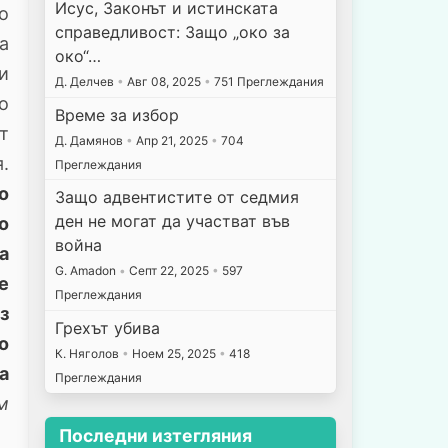
Исус, Законът и истинската
о
справедливост: Защо „око за
а
око“…
и
Д. Делчев
•
Авг 08, 2025
•
751 Преглеждания
о
Време за избор
т
Д. Дамянов
•
Апр 21, 2025
•
704
.
Преглеждания
о
Защо адвентистите от седмия
ден не могат да участват във
о
война
а
G. Amadon
•
Септ 22, 2025
•
597
е
Преглеждания
з
Грехът убива
о
К. Няголов
•
Ноем 25, 2025
•
418
а
Преглеждания
м
Последни изтегляния