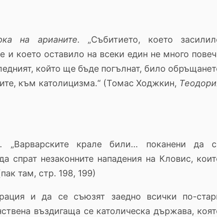
ка на арианите.
„Събитието, което засилил
е и което оставило на всеки един не много повеч
ледният, който ще бъде погълнат, било обръщанет
ките, към католицизма.“ (Томас Ходжкин,
Теодори
с.
„Варварските крале били… поканени да с
да спрат незаконните нападения на Кловис, коит
пак там, стр. 198, 199)
рация и да се съюзят заедно всички по-стар
ствена въздигаща се католическа държава, коят