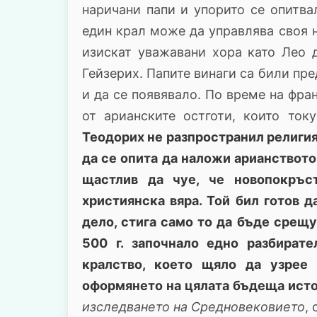
наричани папи и упорито се опитва
един крал може да управлява своя 
изискат уважавани хора като Лео 
Гейзерих. Папите винаги са били пр
и да се появявало. По време на фра
от арианските остготи, които то
Теодорих не разпространил религият
да се опита да наложи арианството
щастлив да чуе, че новопокръс
християнска вяра. Той бил готов 
дело, стига само то да бъде срещу
500 г. започнало едно разбират
кралство, което щяло да узрее
оформянето на цялата бъдеща исто
изследването на Средновековието
, 