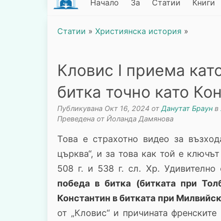
Начало
За
Статии
Книги
Статии
»
Християнска история
»
Кловис I приема кат
битка точно като Ко
Публикувана Окт 16, 2024 от
Данутат Браун
в
Преведена от Йоланда Дамянова
Това е страхотно видео за възход
църква“, и за това как той е ключъ
508 г. и 538 г. сл. Хр. Удивително 
победа в битка (битката при Толб
Константин в битката при Милвийския
от „Кловис“ и причината френските