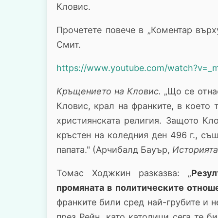
Кловис.
Прочетете повече в „Коментар върх
Смит.
https://www.youtube.com/watch?v=
Кръщението на Кловис.
„Що се отнас
Кловис, крал на франките, в което
християнската религия. Защото Кло
кръстен на коледния ден 496 г., съ
папата." (Арчибалд Бауър,
Историята
Томас Ходжкин разказва: „
Резу
промяната в политическите отнош
франките били сред най-грубите и н
през Рейн, като католици сега те б