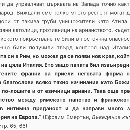
ли да управляват църквата на Запада точно какт
народ. Виждали сме колко много респект могат д
дори от такива груби унищожители като Атила 
едани католици, противници на арианството, къдет
нкското покръстване те били в постоянна опаснос
ку-що били получили твърд контрол над Италия
а си в Рим, но можел да се появи нов крал, койт
 на цяла Италия. Ето защо папата бил извънредн
тените франки са приели неговата форма н
да благослови всяко тяхно начинание като Божи
 по-лошите и от езичници ариани. Така още пре
елство между римското папство и франкскот
 в интимна преданост и да направи много з
рия на Европа.
“ (Ефраим Емертън,
Въведение къ
стр. 65, 66)