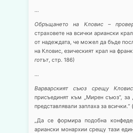
…
Обръщането на Кловис – провер
страховете на всички ариански крал
от надеждата, че можел да бъде пос
на Кловис, езическият крал на фран
готът
, стр. 186)
…
Варварският съюз срещу Клови
присъединят към „Мирен съюз“, за 
представлявали заплаха за всички.“ (
„Да се формира подобна конфеде
ариански монархии срещу тази един