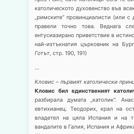
католическото духовенство във всек
„римските“ провинциалисти (или с 
правели точно това. Веднага с
ентусиазирано приветствие в истинс
най-изтъкнатия църковник на Бур
Готът
, стр. 190, 191)
…
Кловис
–
първият католически принц
Кловис бил единственият католи
разбирала думата „католик“. Ана
евтихианец. Теодорих, крал на ост
владетел на цяла Испания и на т
вандалите в Галия, Испания и Африк