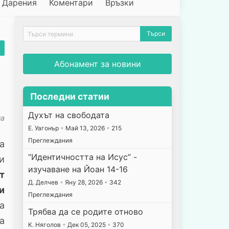
Дарения
Коментари
Връзки
Абонамент за новини
Последни статии
Духът на свободата
на
E. Уагонър
•
Май 13, 2026
•
215
Преглеждания
а
“Идентичността на Исус” -
и
изучаване на Йоан 14-16
т
Д. Делчев
•
Яну 28, 2026
•
342
и
Преглеждания
ва
Трябва да се родите отново
а
К. Няголов
•
Дек 05, 2025
•
370