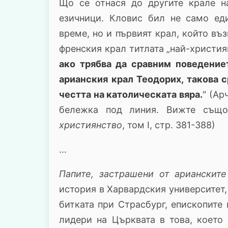
Що се отнася до другите крале н
езичници. Кловис бил не само ед
време, но и първият крал, който въ
френския крал титлата „най-християн
ако трябва да сравним поведениет
арианския крал Теодорих, такова 
честта на католическата вяра.
" (Ар
бележка под линия. Вижте също
християнство
, том I, стр. 381-388)
…
Папите, застрашени от арианските
история в Харвардския университет,
битката при Страсбург, епископите
лидери на Църквата в това, което