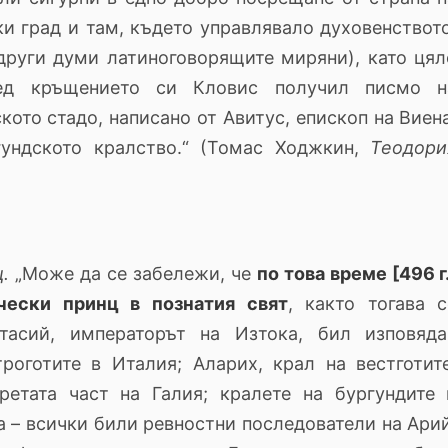
и град и там, където управлявало духовенството
други думи латиноговорящите миряни), като цял
лед кръщението си Кловис получил писмо н
кото стадо, написано от Авитус, епископ на Виена
гундското кралство.“ (Томас Ходжкин,
Теодори
.
„Може да се забележи, че
по това време [496 г
чески принц в познатия свят
, както тогава с
стасий, императорът на Изтока, бил изповяда
роготите в Италия; Аларих, крал на вестготите
ретата част на Галия; кралете на бургундите 
а – всички били ревностни последователи на Арий