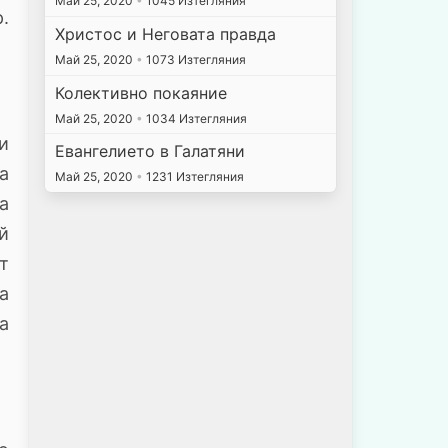
Май 25, 2020
•
1045 Изтегляния
р.
Христос и Неговата правда
Май 25, 2020
•
1073 Изтегляния
Колективно покаяние
Май 25, 2020
•
1034 Изтегляния
и
Евангелието в Галатяни
а
Май 25, 2020
•
1231 Изтегляния
а
й
т
а
а