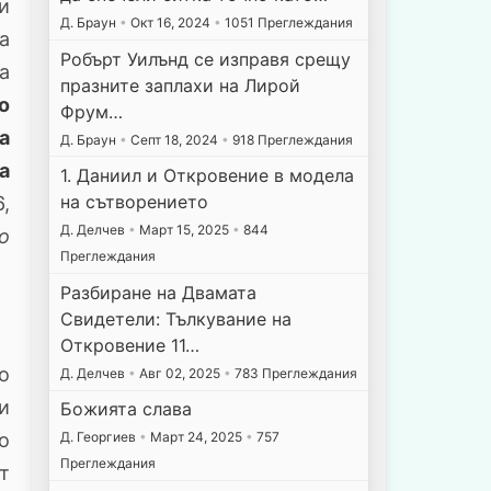
и
Д. Браун
•
Окт 16, 2024
•
1051 Преглеждания
а
Робърт Уилънд се изправя срещу
а
празните заплахи на Лирой
о
Фрум…
а
Д. Браун
•
Септ 18, 2024
•
918 Преглеждания
а
1. Даниил и Откровение в модела
на сътворението
6,
Д. Делчев
•
Март 15, 2025
•
844
о
Преглеждания
Разбиране на Двамата
Свидетели: Тълкувание на
Откровение 11…
о
Д. Делчев
•
Авг 02, 2025
•
783 Преглеждания
и
Божията слава
Д. Георгиев
•
Март 24, 2025
•
757
о
Преглеждания
т