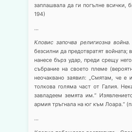
заплашвала да ги погълне всички, би
194)
…
Кловис започва религиозна война
безсилни да предотвратят войната; 
нанесе бърз удар, преди срещу нег
събрание на своето племе (вероятн
неочаквано заявил: „Смятам, че е
толкова голяма част от Галия. Не
завладеем земята им.“ Изявлениет
армия тръгнала на юг към Лоара.“ (па
…