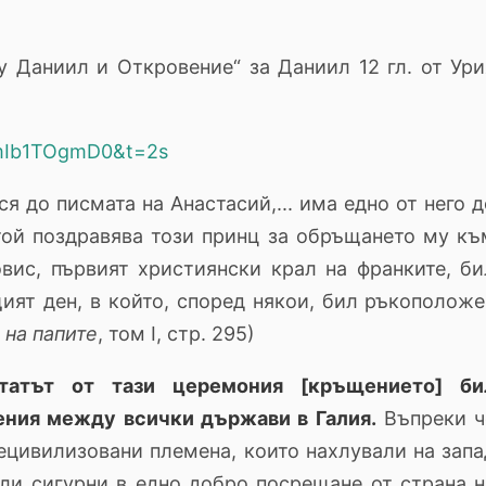
у Даниил и Откровение“ за Даниил 12 гл. от Ури
_mIb1TOgmD0&t=2s
я до писмата на Анастасий,... има едно от него 
 той поздравява този принц за обръщането му къ
вис, първият християнски крал на франките, би
щият ден, в който, според някои, бил ръкоположе
 на папите
, том I, стр. 295)
лтатът от тази церемония [кръщението] би
ения между всички държави в Галия.
Въпреки ч
ецивилизовани племена, които нахлували на запа
или сигурни в едно добро посрещане от страна н