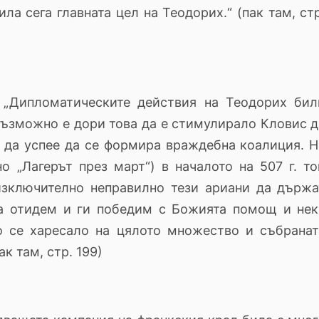
ла сега главната цел на Теодорих.“ (пак там, ст
.
„Дипломатическите действия на Теодорих бил
възможно е дори това да е стимулирало Кловис д
о да успее да се формира враждебна коалиция. Н
о „Лагерът през март“) в началото на 507 г. то
 изключително неправилно тези ариани да държа
ка отидем и ги победим с Божията помощ и нек
о се харесало на цялото множество и събранат
к там, стр. 199)