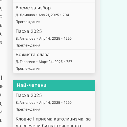
Време за избор
,
Д. Дамянов
•
Апр 21, 2025
•
704
о
Преглеждания
а
Пасха 2025
,
В. Ангелова
•
Апр 14, 2025
•
1220
х
Преглеждания
Божията слава
Д. Георгиев
•
Март 24, 2025
•
757
Преглеждания
.]
Най-четени
е
н
Пасха 2025
,
В. Ангелова
•
Апр 14, 2025
•
1220
Преглеждания
и
Кловис I приема католицизма, за
.
да спечели битка точно като…