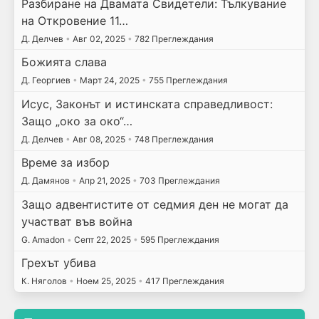
Разбиране на Двамата Свидетели: Тълкувание
на Откровение 11…
Д. Делчев
•
Авг 02, 2025
•
782 Преглеждания
Божията слава
Д. Георгиев
•
Март 24, 2025
•
755 Преглеждания
Исус, Законът и истинската справедливост:
Защо „око за око“…
Д. Делчев
•
Авг 08, 2025
•
748 Преглеждания
Време за избор
Д. Дамянов
•
Апр 21, 2025
•
703 Преглеждания
Защо адвентистите от седмия ден не могат да
участват във война
G. Amadon
•
Септ 22, 2025
•
595 Преглеждания
Грехът убива
К. Няголов
•
Ноем 25, 2025
•
417 Преглеждания