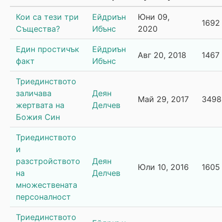
Кои са тези три
Ейдриън
Юни 09,
1692
Същества?
Ибънс
2020
Един простичък
Ейдриън
Авг 20, 2018
1467
факт
Ибънс
Триединството
заличава
Деян
Май 29, 2017
3498
жертвата на
Делчев
Божия Син
Триединството
и
разстройството
Деян
Юли 10, 2016
1605
на
Делчев
множествената
персоналност
Триединството