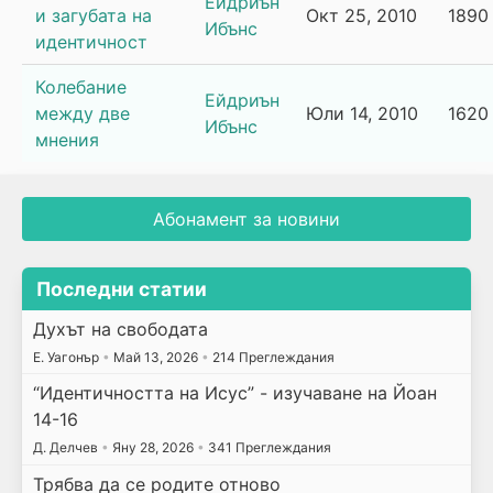
Ейдриън
и загубата на
Окт 25, 2010
1890
Ибънс
идентичност
Колебание
Ейдриън
между две
Юли 14, 2010
1620
Ибънс
мнения
Абонамент за новини
Последни статии
Духът на свободата
E. Уагонър
•
Май 13, 2026
•
214 Преглеждания
“Идентичността на Исус” - изучаване на Йоан
14-16
Д. Делчев
•
Яну 28, 2026
•
341 Преглеждания
Трябва да се родите отново