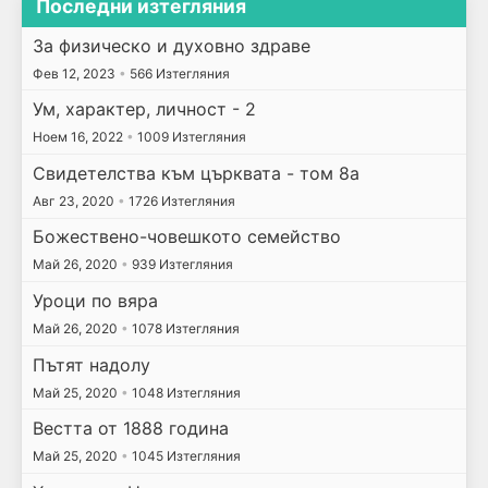
Последни изтегляния
За физическо и духовно здраве
Фев 12, 2023
•
566 Изтегляния
Ум, характер, личност - 2
Ноем 16, 2022
•
1009 Изтегляния
Свидетелства към църквата - том 8а
Авг 23, 2020
•
1726 Изтегляния
Божествено-човешкото семейство
Май 26, 2020
•
939 Изтегляния
Уроци по вяра
Май 26, 2020
•
1078 Изтегляния
Пътят надолу
Май 25, 2020
•
1048 Изтегляния
Вестта от 1888 година
Май 25, 2020
•
1045 Изтегляния