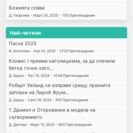
Божията слава
Д. Георгиев
•
Март 24, 2025
•
755 Преглеждания
Най-четени
Пасха 2025
В. Ангелова
•
Апр 14, 2025
•
1219 Преглеждания
Кловис I приема католицизма, за да спечели
битка точно като…
Д. Браун
•
Окт 16, 2024
•
1048 Преглеждания
Робърт Уилънд се изправя срещу празните
заплахи на Лирой Фрум…
Д. Браун
•
Септ 18, 2024
•
916 Преглеждания
1. Даниил и Откровение в модела на
сътворението
Д. Делчев
•
Март 15, 2025
•
842 Преглеждания