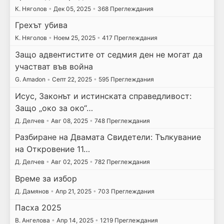
К. Няголов
•
Дек 05, 2025
•
368 Преглеждания
Грехът убива
К. Няголов
•
Ноем 25, 2025
•
417 Преглеждания
Защо адвентистите от седмия ден не могат да
участват във война
G. Amadon
•
Септ 22, 2025
•
595 Преглеждания
Исус, Законът и истинската справедливост:
Защо „око за око“…
Д. Делчев
•
Авг 08, 2025
•
748 Преглеждания
Разбиране на Двамата Свидетели: Тълкувание
на Откровение 11…
Д. Делчев
•
Авг 02, 2025
•
782 Преглеждания
Време за избор
Д. Дамянов
•
Апр 21, 2025
•
703 Преглеждания
Пасха 2025
В. Ангелова
•
Апр 14, 2025
•
1219 Преглеждания