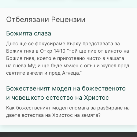
Отбелязани Рецензии
Божията слава
Днес ще се фокусираме върху представата за
Божия гняв в Откр 14:10 “той ще пие от виното на
Божия гняв, което е приготвено чисто в чашата
на гнева Му; и ще бъде мъчен с огън и жупел пред
святите ангели и пред Агнеца.”
Божественият модел на божественото
и човешкото естество на Христос
Как божественият модел спомага за разбиране на
двете естества на Христос на земята?