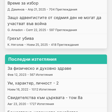
Време за избор
Д. Дамянов
•
Апр 21, 2025
•
704 Преглеждания
Защо адвентистите от седмия ден не могат да
участват във война
G. Amadon
•
Септ 22, 2025
•
597 Преглеждания
Грехът убива
К. Няголов
•
Ноем 25, 2025
•
418 Преглеждания
Последни изтегляния
За физическо и духовно здраве
Фев 12, 2023
•
567 Изтегляния
Ум, характер, личност - 2
Ноем 16, 2022
•
1012 Изтегляния
Свидетелства към църквата - том 8а
Авг 23, 2020
•
1727 Изтегляния