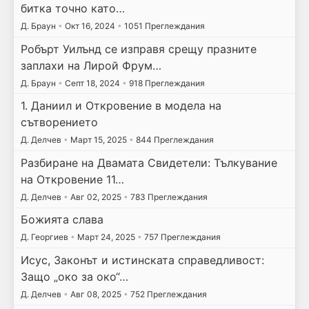
битка точно като…
Д. Браун
•
Окт 16, 2024
•
1051 Преглеждания
Робърт Уилънд се изправя срещу празните
заплахи на Лирой Фрум…
Д. Браун
•
Септ 18, 2024
•
918 Преглеждания
1. Даниил и Откровение в модела на
сътворението
Д. Делчев
•
Март 15, 2025
•
844 Преглеждания
Разбиране на Двамата Свидетели: Тълкувание
на Откровение 11…
Д. Делчев
•
Авг 02, 2025
•
783 Преглеждания
Божията слава
Д. Георгиев
•
Март 24, 2025
•
757 Преглеждания
Исус, Законът и истинската справедливост:
Защо „око за око“…
Д. Делчев
•
Авг 08, 2025
•
752 Преглеждания