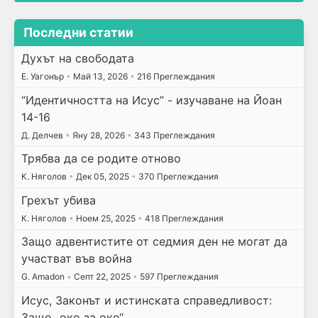
Последни статии
Духът на свободата
E. Уагонър
•
Май 13, 2026
•
216 Преглеждания
“Идентичността на Исус” - изучаване на Йоан
14-16
Д. Делчев
•
Яну 28, 2026
•
343 Преглеждания
Трябва да се родите отново
К. Няголов
•
Дек 05, 2025
•
370 Преглеждания
Грехът убива
К. Няголов
•
Ноем 25, 2025
•
418 Преглеждания
Защо адвентистите от седмия ден не могат да
участват във война
G. Amadon
•
Септ 22, 2025
•
597 Преглеждания
Исус, Законът и истинската справедливост:
Защо „око за око“…