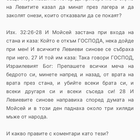
на Левитите казал да минат през лагера и да
заколят онези, които отказвали да се покаят?
Изх. 32:26-28 И Мойсей застана при входа на
стана и каза: Който е откъм ГОСПОДА, нека дойде
при мен! И всичките Левиеви синове се събраха
при него. 27 И той им каза: Така говори ГОСПОД,
Израилевият Бог: Препашете всички меча на
бедрото си, минете напред и назад, от врата на
врата през стана, и убийте всеки брата си, и
всеки другаря си и всеки съседа си! 28 И
Левиевите синове направиха според думата на
Мойсей и в този ден паднаха около три хиляди
мъже от народа.
И какво правите с коментари като тези?