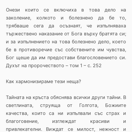
Онези които се включиха в това дело на
заколение, колкото и болезнено да бе то,
трябваше сега да осъзнаят, че изпълняваха
тържествено наказание от Бога върху братята си;
и за изпълнението на това болезнено дело, което
бе в противоречие със собствените им чувства,
Бог щеше да им предостави благословението си.
Духът на пророчеството – том 1 – с. 252
Как хармонизираме тези неща?
Тайната на кръста обяснява всички други тайни. В
светлината, струяща от Голгота, Божиите
качества, които са ни изпълвали със страх и
благоговение, изглеждат красиви и
привлекателни. Виждат се милост, нежност и