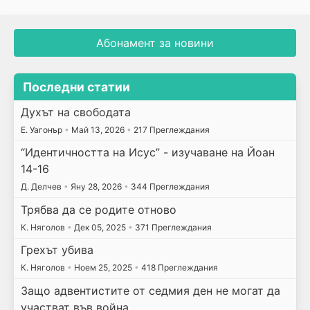
Абонамент за новини
Последни статии
Духът на свободата
E. Уагонър
•
Май 13, 2026
•
217 Преглеждания
“Идентичността на Исус” - изучаване на Йоан
14-16
Д. Делчев
•
Яну 28, 2026
•
344 Преглеждания
Трябва да се родите отново
К. Няголов
•
Дек 05, 2025
•
371 Преглеждания
Грехът убива
К. Няголов
•
Ноем 25, 2025
•
418 Преглеждания
Защо адвентистите от седмия ден не могат да
участват във война