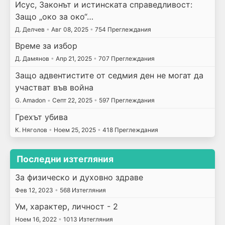
Исус, Законът и истинската справедливост:
Защо „око за око“…
Д. Делчев
•
Авг 08, 2025
•
754 Преглеждания
Време за избор
Д. Дамянов
•
Апр 21, 2025
•
707 Преглеждания
Защо адвентистите от седмия ден не могат да
участват във война
G. Amadon
•
Септ 22, 2025
•
597 Преглеждания
Грехът убива
К. Няголов
•
Ноем 25, 2025
•
418 Преглеждания
Последни изтегляния
За физическо и духовно здраве
Фев 12, 2023
•
568 Изтегляния
Ум, характер, личност - 2
Ноем 16, 2022
•
1013 Изтегляния