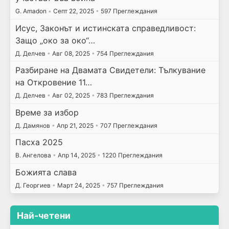
G. Amadon
•
Септ 22, 2025
•
597 Преглеждания
Исус, Законът и истинската справедливост:
Защо „око за око“…
Д. Делчев
•
Авг 08, 2025
•
754 Преглеждания
Разбиране на Двамата Свидетели: Тълкувание
на Откровение 11…
Д. Делчев
•
Авг 02, 2025
•
783 Преглеждания
Време за избор
Д. Дамянов
•
Апр 21, 2025
•
707 Преглеждания
Пасха 2025
В. Ангелова
•
Апр 14, 2025
•
1220 Преглеждания
Божията слава
Д. Георгиев
•
Март 24, 2025
•
757 Преглеждания
Най-четени