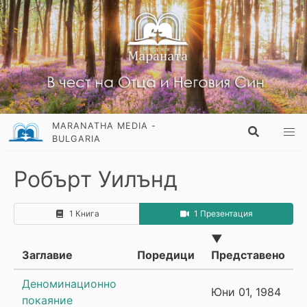
MARANATHA MEDIA -
BULGARIA
Робърт Уилънд
1 Книга
1 Презентация
▼
Заглавие
Поредици
Представено
Деноминационно
Юни 01, 1984
покаяние