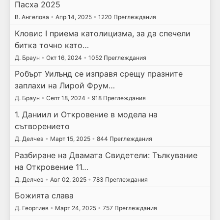
Пасха 2025
В. Ангелова
•
Апр 14, 2025
•
1220 Преглеждания
Кловис I приема католицизма, за да спечели
битка точно като…
Д. Браун
•
Окт 16, 2024
•
1052 Преглеждания
Робърт Уилънд се изправя срещу празните
заплахи на Лирой Фрум…
Д. Браун
•
Септ 18, 2024
•
918 Преглеждания
1. Даниил и Откровение в модела на
сътворението
Д. Делчев
•
Март 15, 2025
•
844 Преглеждания
Разбиране на Двамата Свидетели: Тълкувание
на Откровение 11…
Д. Делчев
•
Авг 02, 2025
•
783 Преглеждания
Божията слава
Д. Георгиев
•
Март 24, 2025
•
757 Преглеждания