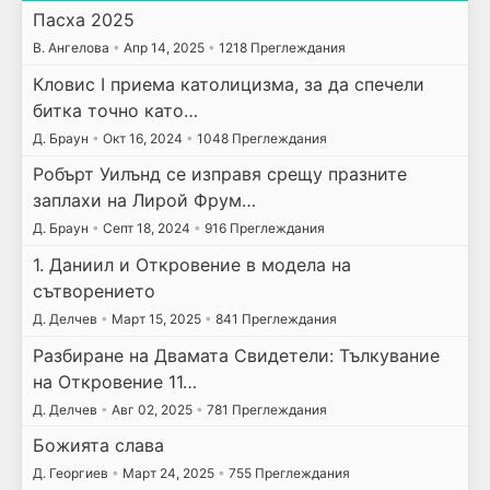
Пасха 2025
В. Ангелова
•
Апр 14, 2025
•
1218 Преглеждания
Кловис I приема католицизма, за да спечели
битка точно като…
Д. Браун
•
Окт 16, 2024
•
1048 Преглеждания
Робърт Уилънд се изправя срещу празните
заплахи на Лирой Фрум…
Д. Браун
•
Септ 18, 2024
•
916 Преглеждания
1. Даниил и Откровение в модела на
сътворението
Д. Делчев
•
Март 15, 2025
•
841 Преглеждания
Разбиране на Двамата Свидетели: Тълкувание
на Откровение 11…
Д. Делчев
•
Авг 02, 2025
•
781 Преглеждания
Божията слава
Д. Георгиев
•
Март 24, 2025
•
755 Преглеждания