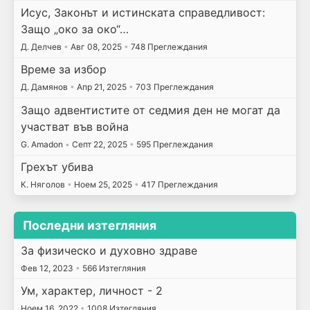
Исус, Законът и истинската справедливост:
Защо „око за око“…
Д. Делчев
•
Авг 08, 2025
•
748 Преглеждания
Време за избор
Д. Дамянов
•
Апр 21, 2025
•
703 Преглеждания
Защо адвентистите от седмия ден не могат да
участват във война
G. Amadon
•
Септ 22, 2025
•
595 Преглеждания
Грехът убива
К. Няголов
•
Ноем 25, 2025
•
417 Преглеждания
Последни изтегляния
За физическо и духовно здраве
Фев 12, 2023
•
566 Изтегляния
Ум, характер, личност - 2
Ноем 16, 2022
•
1008 Изтегляния