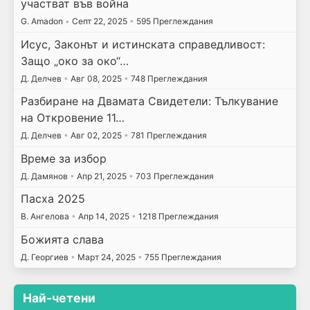
участват във война
G. Amadon
•
Септ 22, 2025
•
595 Преглеждания
Исус, Законът и истинската справедливост:
Защо „око за око“…
Д. Делчев
•
Авг 08, 2025
•
748 Преглеждания
Разбиране на Двамата Свидетели: Тълкувание
на Откровение 11…
Д. Делчев
•
Авг 02, 2025
•
781 Преглеждания
Време за избор
Д. Дамянов
•
Апр 21, 2025
•
703 Преглеждания
Пасха 2025
В. Ангелова
•
Апр 14, 2025
•
1218 Преглеждания
Божията слава
Д. Георгиев
•
Март 24, 2025
•
755 Преглеждания
Най-четени