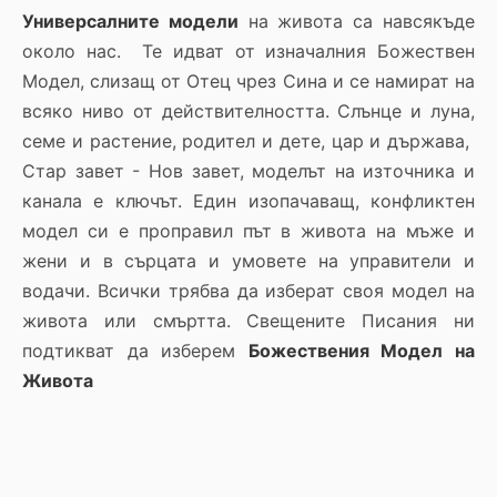
Универсалните модели
на живота са навсякъде
около нас. Те идват от изначалния Божествен
Модел, слизащ от Отец чрез Сина и се намират на
всяко ниво от действителността. Слънце и луна,
семе и растение, родител и дете, цар и държава,
Стар завет - Нов завет, моделът на източникa и
каналa е ключът. Един изопачаващ, конфликтен
модел си е проправил път в живота на мъже и
жени и в сърцата и умовете на управители и
водачи. Всички трябва да изберат своя модел на
живота или смъртта. Свещените Писания ни
подтикват да изберем
Божествения Модел на
Живота