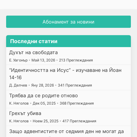
Абонамент за новини
Последни статии
Духът на свободата
E. Уагонър
•
Май 13, 2026
•
213 Преглеждания
“Идентичността на Исус” - изучаване на Йоан
14-16
Д. Делчев
•
Яну 28, 2026
•
341 Преглеждания
Трябва да се родите отново
К. Няголов
•
Дек 05, 2025
•
368 Преглеждания
Грехът убива
К. Няголов
•
Ноем 25, 2025
•
417 Преглеждания
Защо адвентистите от седмия ден не могат да