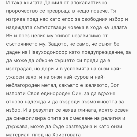
И така книгата Даниил от апокалиптично
пророчество се превръща в нещо повече. Тя
изгрява пред нас като епос за свободния избор и
надеждата съпътстващи човека в хода на цялата
ВБ и през целия му живот независимо от
състоянието му. Защото, не само, че сънят бе
даден на Навуходоносор като предупреждение, за
да може да обърне сърцето си преди да е
изстрадал, но дори и в условията на онзи най-
ужасен звяр, и на онзи най-суров и най-
неблагороден метал, какъвто е желязото, Бог
изпрати Своя единороден Син, за да вдъхне
отново надежда и да възроди възможността за
избор. И в резултат се явява глината, която освен
да символизира опита за смесване на религия и
държава, може да бъде разгледана и като онзи
материал, плод на Христовата