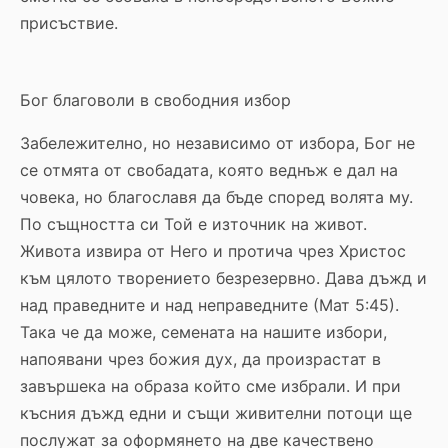
присъствие.
Бог благоволи в свободния избор
Забележително, но независимо от избора, Бог не
се отмята от свобадата, която веднъж е дал на
човека, но благославя да бъде според волята му.
По същността си Той е източник на живот.
Живота извира от Него и протича чрез Христос
към цялото творението безрезервно. Дава дъжд и
над праведните и над неправедните (Мат 5:45).
Така че да може, семената на нашите избори,
напоявани чрез божия дух, да произрастат в
завършека на образа който сме избрали. И при
късния дъжд едни и същи живителни потоци ще
послужат за оформянето на две качествено