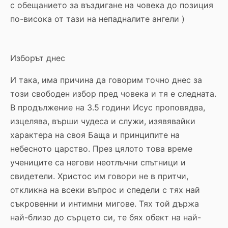
с обещанието за въздигане на човека до позиция
по-висока от тази на непадналите ангели )
Изборът днес
И така, има причина да говорим точно днес за
този свободен избор пред човека и тя е следната.
В продължение на 3.5 години Исус проповядва,
изцелява, върши чудеса и служи, изявявайки
характера на своя Баща и принципите на
небесното царство. През цялото това време
учениците са негови неотлъчни спътници и
свидетели. Христос им говори не в притчи,
откликна на всеки въпрос и спедели с тях най
съкровенни и интимни мигове. Тях той държа
най-близо до сърцето си, те бях обект на най-