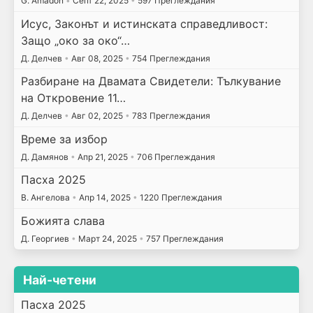
G. Amadon
•
Септ 22, 2025
•
597 Преглеждания
Исус, Законът и истинската справедливост:
Защо „око за око“…
Д. Делчев
•
Авг 08, 2025
•
754 Преглеждания
Разбиране на Двамата Свидетели: Тълкувание
на Откровение 11…
Д. Делчев
•
Авг 02, 2025
•
783 Преглеждания
Време за избор
Д. Дамянов
•
Апр 21, 2025
•
706 Преглеждания
Пасха 2025
В. Ангелова
•
Апр 14, 2025
•
1220 Преглеждания
Божията слава
Д. Георгиев
•
Март 24, 2025
•
757 Преглеждания
Най-четени
Пасха 2025