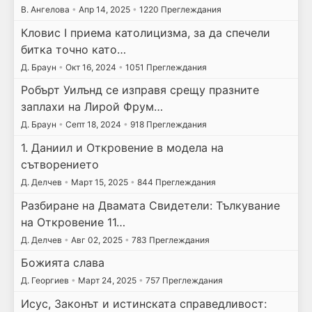
В. Ангелова
•
Апр 14, 2025
•
1220 Преглеждания
Кловис I приема католицизма, за да спечели
битка точно като…
Д. Браун
•
Окт 16, 2024
•
1051 Преглеждания
Робърт Уилънд се изправя срещу празните
заплахи на Лирой Фрум…
Д. Браун
•
Септ 18, 2024
•
918 Преглеждания
1. Даниил и Откровение в модела на
сътворението
Д. Делчев
•
Март 15, 2025
•
844 Преглеждания
Разбиране на Двамата Свидетели: Тълкувание
на Откровение 11…
Д. Делчев
•
Авг 02, 2025
•
783 Преглеждания
Божията слава
Д. Георгиев
•
Март 24, 2025
•
757 Преглеждания
Исус, Законът и истинската справедливост: