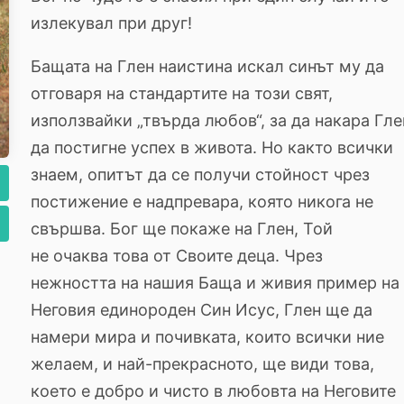
излекувал при друг!
Бащата на Глен наистина искал синът му да
отговаря на стандартите на този свят,
използвайки „твърда любов“, за да накара Гле
да постигне успех в живота. Но както всички
знаем, опитът да се получи стойност чрез
постижение е надпревара, която никога не
свършва. Бог ще покаже на Глен, Той
не очаква това от Своите деца. Чрез
нежността на нашия Баща и живия пример на
Неговия единороден Син Исус, Глен ще да
намери мира и почивката, които всички ние
желаем, и най-прекрасното, ще види това,
което е добро и чисто в любовта на Неговите