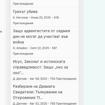
Преглеждания
Грехът убива
К. Няголов
•
Ноем 25, 2025
•
418
Преглеждания
Защо адвентистите от седмия
н
ден не могат да участват във
война
G. Amadon
•
Септ 22, 2025
•
597
Преглеждания
Исус, Законът и истинската
справедливост: Защо „око за
око“…
Д. Делчев
•
Авг 08, 2025
•
754 Преглеждания
Разбиране на Двамата
Свидетели: Тълкувание на
Откровение 11…
Д. Делчев
•
Авг 02, 2025
•
783 Преглеждания