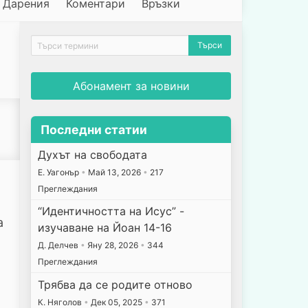
Дарения
Коментари
Връзки
Абонамент за новини
Последни статии
Духът на свободата
E. Уагонър
•
Май 13, 2026
•
217
Преглеждания
“Идентичността на Исус” -
а
изучаване на Йоан 14-16
Д. Делчев
•
Яну 28, 2026
•
344
Преглеждания
Трябва да се родите отново
К. Няголов
•
Дек 05, 2025
•
371