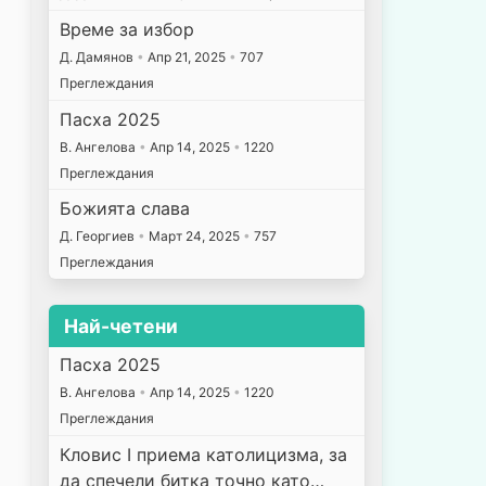
Време за избор
Д. Дамянов
•
Апр 21, 2025
•
707
Преглеждания
Пасха 2025
В. Ангелова
•
Апр 14, 2025
•
1220
Преглеждания
Божията слава
Д. Георгиев
•
Март 24, 2025
•
757
Преглеждания
Най-четени
Пасха 2025
В. Ангелова
•
Апр 14, 2025
•
1220
Преглеждания
Кловис I приема католицизма, за
да спечели битка точно като…