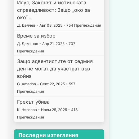
Исус, Законът и истинската
справедливост: Защо „око за
око“…
Д. Делчев
•
Авг 08, 2025
•
754 Преглеждания
Време за избор
Д. Дамянов
•
Апр 21, 2025
•
707
Преглеждания
Защо адвентистите от седмия
ден не могат да участват във
война
G. Amadon
•
Септ 22, 2025
•
597
Преглеждания
Грехът убива
К. Няголов
•
Ноем 25, 2025
•
418
Преглеждания
Последни изтегляния