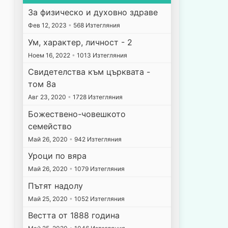
За физическо и духовно здраве
Фев 12, 2023
•
568 Изтегляния
Ум, характер, личност - 2
Ноем 16, 2022
•
1013 Изтегляния
Свидетелства към църквата -
том 8а
Авг 23, 2020
•
1728 Изтегляния
Божествено-човешкото
семейство
Май 26, 2020
•
942 Изтегляния
Уроци по вяра
Май 26, 2020
•
1079 Изтегляния
Пътят надолу
Май 25, 2020
•
1052 Изтегляния
Вестта от 1888 година