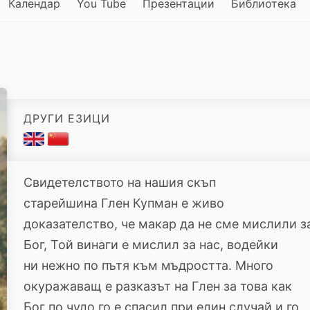
Календар
You Tube
Презентации
Библиотека
ДРУГИ ЕЗИЦИ
Свидетелството на нашия скъп
старейшина Глен Купман е живо
доказателство, че макар да не сме мислили з
Бог, Той винаги е мислил за нас, водейки
ни нежно по пътя към мъдростта. Много
окуражаващ е разказът на Глен за това как
Бог по чудо го е спасил при един случай и го