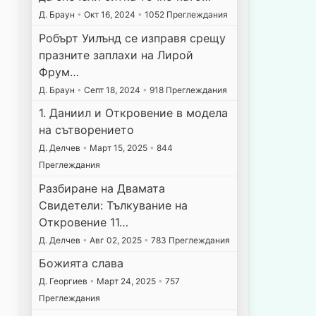
Д. Браун
•
Окт 16, 2024
•
1052 Преглеждания
Робърт Уилънд се изправя срещу
празните заплахи на Лирой
Фрум…
Д. Браун
•
Септ 18, 2024
•
918 Преглеждания
1. Даниил и Откровение в модела
на сътворението
Д. Делчев
•
Март 15, 2025
•
844
Преглеждания
Разбиране на Двамата
Свидетели: Тълкувание на
Откровение 11…
Д. Делчев
•
Авг 02, 2025
•
783 Преглеждания
Божията слава
Д. Георгиев
•
Март 24, 2025
•
757
Преглеждания