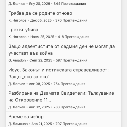
Д. Делчев
•
Яну 28, 2026
•
344 Преглеждания
Трябва да се родите отново
К. Няголов
•
Дек 05, 2025
•
370 Преглеждания
Грехът убива
К. Няголов
•
Ноем 25, 2025
•
418 Преглеждания
Защо адвентистите от седмия ден не могат да
участват във война
G. Amadon
•
Септ 22, 2025
•
597 Преглеждания
Исус, Законът и истинската справедливост:
Защо „око за око“…
Д. Делчев
•
Авг 08, 2025
•
754 Преглеждания
Разбиране на Двамата Свидетели: Тълкувание
на Откровение 11…
Д. Делчев
•
Авг 02, 2025
•
783 Преглеждания
Време за избор
Д. Дамянов
•
Апр 21, 2025
•
707 Преглеждания