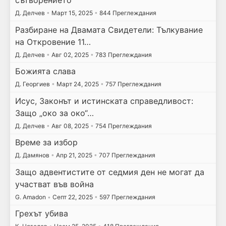
Д. Делчев
•
Март 15, 2025
•
844 Преглеждания
Разбиране на Двамата Свидетели: Тълкувание
на Откровение 11…
Д. Делчев
•
Авг 02, 2025
•
783 Преглеждания
Божията слава
Д. Георгиев
•
Март 24, 2025
•
757 Преглеждания
Исус, Законът и истинската справедливост:
Защо „око за око“…
Д. Делчев
•
Авг 08, 2025
•
754 Преглеждания
Време за избор
Д. Дамянов
•
Апр 21, 2025
•
707 Преглеждания
Защо адвентистите от седмия ден не могат да
участват във война
G. Amadon
•
Септ 22, 2025
•
597 Преглеждания
Грехът убива