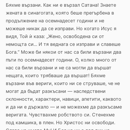
Бяхме вързани. Как ни е вързал Сатана! Знаете
жената в синагогата, която беше прегърбена в
продължение на осемнадесет години и не
можеше никак да се изправи. Но когато Исус я
видя, Той ѝ каза: „Жено, освободена си от
немощта си... И тя веднага се изправи и славеше
Бога.“ Може би някои от нас са били вързани два
пъти по осемнадесет години. О, колко много от
нас са били вързани и не са могли да вършат
нещата, които трябваше да вършат! Бяхме
вързани във вериги, които ни се струваше, че не
могат да бъдат разкъсани — наследствени
склонности, характери, навици, апетити, каквото
и да ни е държало — и не можехме да разкъсаме
веригата. Чувствахме робството си. Стенехме
под камшика, в плен. Но Христос ни освободи.