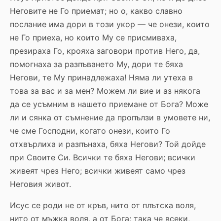
Неговите не Го приемат; но о, какво славно
послание има дори в този укор — че онези, които
не Го приеха, но които Му се присмиваха,
презираха Го, крояха заговори против Него, да,
помогнаха за разпъването Му, дори те бяха
Негови, те Му принадлежаха! Няма ли утеха в
това за вас и за мен? Можем ли вие и аз някога
да се усъмним в нашето приемане от Бога? Може
ли и сянка от съмнение да пропълзи в умовете ни,
че сме Господни, когато онези, които Го
отхвърлиха и разпънаха, бяха Негови? Той дойде
при Своите Си. Всички те бяха Негови; всички
живеят чрез Него; всички живеят само чрез
Неговия живот.
Исус се роди не от кръв, нито от плътска воля,
нито от мъжка воля, а от Бога; така че всеки,