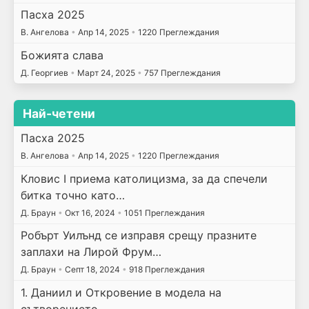
Пасха 2025
В. Ангелова
•
Апр 14, 2025
•
1220 Преглеждания
Божията слава
Д. Георгиев
•
Март 24, 2025
•
757 Преглеждания
Най-четени
Пасха 2025
В. Ангелова
•
Апр 14, 2025
•
1220 Преглеждания
Кловис I приема католицизма, за да спечели
битка точно като…
Д. Браун
•
Окт 16, 2024
•
1051 Преглеждания
Робърт Уилънд се изправя срещу празните
заплахи на Лирой Фрум…
Д. Браун
•
Септ 18, 2024
•
918 Преглеждания
1. Даниил и Откровение в модела на
сътворението