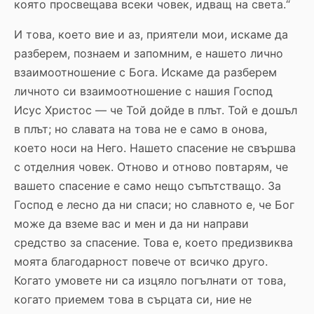
която просвещава всеки човек, идващ на света.“
И това, което вие и аз, приятели мои, искаме да
разберем, познаем и запомним, е нашето лично
взаимоотношение с Бога. Искаме да разберем
личното си взаимоотношение с нашия Господ
Исус Христос — че Той дойде в плът. Той е дошъл
в плът; но славата на това не е само в онова,
което носи на Него. Нашето спасение не свършва
с отделния човек. Отново и отново повтарям, че
вашето спасение е само нещо съпътстващо. За
Господ е лесно да ни спаси; но славното е, че Бог
може да вземе вас и мен и да ни направи
средство за спасение. Това е, което предизвиква
моята благодарност повече от всичко друго.
Когато умовете ни са изцяло погълнати от това,
когато приемем това в сърцата си, ние не