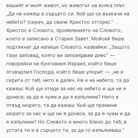
вашият и моят живот, но животът на всяка плът.
„Да не кажеш в сърцето си: Кой ще се възкачи на
небето? (сиреч, да свали Христос отгоре).“
Христос е Словото, проявлението на Словото,
което е записано в Стария Завет. Мойсей беше
подтикнат да напише Словото, казвайки: „Защото
тази заповед, която ви заповядвам днес“ —
говорейки на бунтовния Израил, който беше
отхвърлил Господа, който беше упорит — „не е
скрита от теб, нито е далеч. Не е на небето, та да
кажеш: Кой ще отиде за нас на небето и ще ни я
донесе, за да я чуем и да я изпълним? Нито е
отвъд морето, та да кажеш: Кой ще премине
морето за нас и ще ни я донесе, за да я чуем и да
я изпълним? Но Словото е много близо до теб, в
устата ти и в сърцето ти, за да го изпълняваш.“