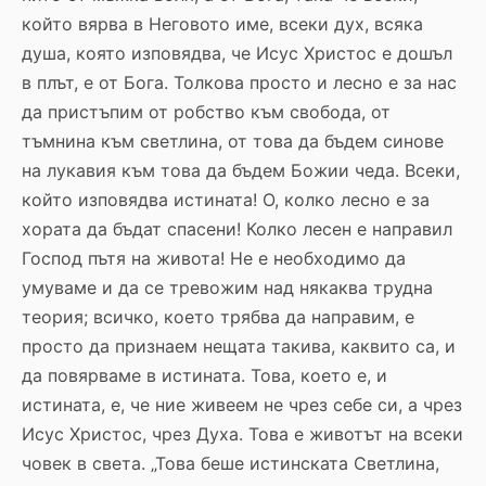
който вярва в Неговото име, всеки дух, всяка
душа, която изповядва, че Исус Христос е дошъл
в плът, е от Бога. Толкова просто и лесно е за нас
да пристъпим от робство към свобода, от
тъмнина към светлина, от това да бъдем синове
на лукавия към това да бъдем Божии чеда. Всеки,
който изповядва истината! О, колко лесно е за
хората да бъдат спасени! Колко лесен е направил
Господ пътя на живота! Не е необходимо да
умуваме и да се тревожим над някаква трудна
теория; всичко, което трябва да направим, е
просто да признаем нещата такива, каквито са, и
да повярваме в истината. Това, което е, и
истината, е, че ние живеем не чрез себе си, а чрез
Исус Христос, чрез Духа. Това е животът на всеки
човек в света. „Това беше истинската Светлина,