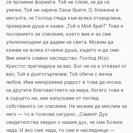
се промени формата. Той не слезе, за да се
унижи; Той ни нарече Свои братя. О, блажена е
мисълта, че Господ гледа към всяка отхвърлена,
презирана душа и казва: „Той е Мой брат!“ Това е
посланието за спасение, което вие и аз сме
упълномощени да дадем на света. Можем да
кажем на всяка отчаяна душа, където и да сме:
Вие имате славно наследство. Господ Исус
Христос претендира за вас. Бог не се е отказал от
вас; Той е дълготърпелив; Той обича с вечна
любов. Има неизразима радост в това да носиш
на другите благовестието на мира. Когато това е
в сърцето ни, ние изпускаме от поглед
собственото си спасение. Не можем да мислим за
него — то е толкова сигурно. „Самият Дух
свидетелства заедно с нашия дух, че сме Божии
чеда. И ако сме чеда, то сме и наследници —