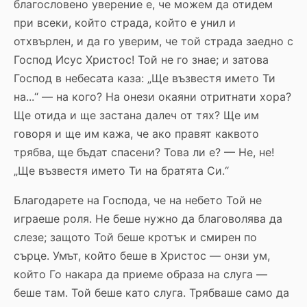
благословено уверение е, че можем да отидем
при всеки, който страда, който е унил и
отхвърлен, и да го уверим, че той страда заедно с
Господ Исус Христос! Той не го знае; и затова
Господ в небесата каза: „Ще възвестя името Ти
на...“ — на кого? На онези окаяни отритнати хора?
Ще отида и ще застана далеч от тях? Ще им
говоря и ще им кажа, че ако правят каквото
трябва, ще бъдат спасени? Това ли е? — Не, не!
„Ще възвестя името Ти на братята Си.“
Благодарете на Господа, че на небето Той не
играеше роля. Не беше нужно да благоволява да
слезе; защото Той беше кротък и смирен по
сърце. Умът, който беше в Христос — онзи ум,
който Го накара да приеме образа на слуга —
беше там. Той беше като слуга. Трябваше само да