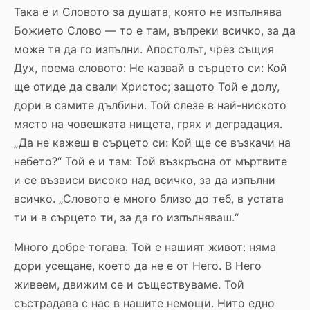
Така е и Словото за душата, която не изпълнява
Божието Слово — то е там, въпреки всичко, за да
може тя да го изпълни. Апостолът, чрез същия
Дух, поема словото: Не казвай в сърцето си: Кой
ще отиде да свали Христос; защото Той е долу,
дори в самите дълбини. Той слезе в най-ниското
място на човешката нищета, грях и деградация.
„Да не кажеш в сърцето си: Кой ще се възкачи на
небето?“ Той е и там: Той възкръсна от мъртвите
и се възвиси високо над всичко, за да изпълни
всичко. „Словото е много близо до теб, в устата
ти и в сърцето ти, за да го изпълняваш.“
Много добре тогава. Той е нашият живот: няма
дори усещане, което да не е от Него. В Него
живеем, движим се и съществуваме. Той
състрадава с нас в нашите немощи. Нито едно