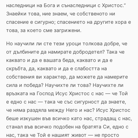
наследници на Бога и сънаследници с Христос.“
Знаейки това, ние знаем, че собственото ни
спасение е сигурно; спасението на другите хора е
това, за което сме загрижени.
Но научили ли сте тези уроци толкова добре, че
от дълбините да намирате добродетел? Така че
каквато и да е вашата беда, каквато и да е
скръбта, да, каквато и да е слабостта на
собствения ви характер, да можете да намерите
сила и победа? Научихте ли това? Научихте ли
връзката на Господ Исус Христос с нас — че Той
е едно с нас — така че със сигурност да знаете,
че няма раздяла между Него и нас? Исус Христос
беше изкушен във всичко като нас, страдащ с нас,
станал във всичко подобен на братята Си, едно с
нас, така че Той е нашият живот — не просто