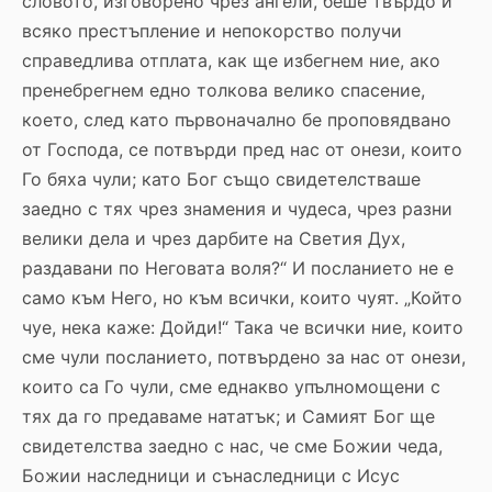
словото, изговорено чрез ангели, беше твърдо и
всяко престъпление и непокорство получи
справедлива отплата, как ще избегнем ние, ако
пренебрегнем едно толкова велико спасение,
което, след като първоначално бе проповядвано
от Господа, се потвърди пред нас от онези, които
Го бяха чули; като Бог също свидетелстваше
заедно с тях чрез знамения и чудеса, чрез разни
велики дела и чрез дарбите на Светия Дух,
раздавани по Неговата воля?“ И посланието не е
само към Него, но към всички, които чуят. „Който
чуе, нека каже: Дойди!“ Така че всички ние, които
сме чули посланието, потвърдено за нас от онези,
които са Го чули, сме еднакво упълномощени с
тях да го предаваме нататък; и Самият Бог ще
свидетелства заедно с нас, че сме Божии чеда,
Божии наследници и сънаследници с Исус