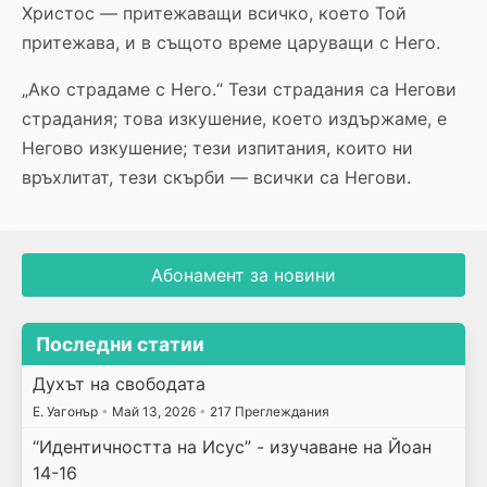
Христос — притежаващи всичко, което Той
притежава, и в същото време царуващи с Него.
„Ако страдаме с Него.“ Тези страдания са Негови
страдания; това изкушение, което издържаме, е
Негово изкушение; тези изпитания, които ни
връхлитат, тези скърби — всички са Негови.
Абонамент за новини
Последни статии
Духът на свободата
E. Уагонър
•
Май 13, 2026
•
217 Преглеждания
“Идентичността на Исус” - изучаване на Йоан
14-16