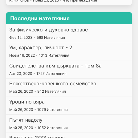
К. Няголов
•
Ноем 25, 2025
•
418 Преглеждания
Последни изтегляния
За физическо и духовно здраве
Фев 12, 2023
•
568 Изтегляния
Ум, характер, личност - 2
Ноем 16, 2022
•
1013 Изтегляния
Свидетелства към църквата - том 8а
Авг 23, 2020
•
1727 Изтегляния
Божествено-човешкото семейство
Май 26, 2020
•
942 Изтегляния
Уроци по вяра
Май 26, 2020
•
1079 Изтегляния
Пътят надолу
Май 25, 2020
•
1052 Изтегляния
Вестта от 1888 година