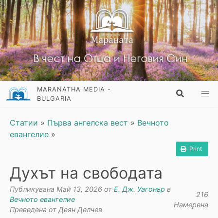
MARANATHA MEDIA -
BULGARIA
Статии
»
Първа ангелска вест
»
Вечното
евангелие
»
Print
Духът на свободата
Публикувана Май 13, 2026 от
E. Дж. Уагонър
в
216
Вечното евангелие
Намерена
Преведена от Деян Делчев