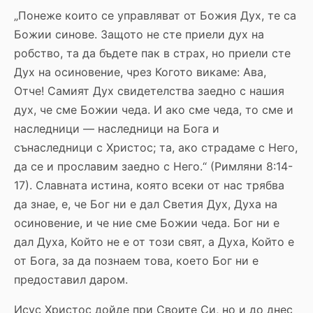
„Понеже които се управляват от Божия Дух, те са
Божии синове. Защото не сте приели дух на
робство, та да бъдете пак в страх, но приели сте
Дух на осиновение, чрез Когото викаме: Ава,
Отче! Самият Дух свидетелства заедно с нашия
дух, че сме Божии чеда. И ако сме чеда, то сме и
наследници — наследници на Бога и
сънаследници с Христос; та, ако страдаме с Него,
да се и прославим заедно с Него.“ (Римляни 8:14-
17). Славната истина, която всеки от нас трябва
да знае, е, че Бог ни е дал Светия Дух, Духа на
осиновение, и че ние сме Божии чеда. Бог ни е
дал Духа, Който не е от този свят, а Духа, Който е
от Бога, за да познаем това, което Бог ни е
предоставил даром.
Исус Христос дойде при Своите Си, но и до днес