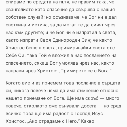
спираме по средата на пътя, не правим така, че
евангелието като спасение да свършва с нашия
собствен случай; но осъзнаваме, че Бог ни е дал
светлина и истина, за да могат те да сияят чрез
нас към другите; и че Бог ни е изпратил в света,
както изпрати Своя Единороден Син; че както
Христос беше в света, примирявайки света със
Себе Си, така Той е вложил в нас посланието на
спасението, сякаш Бог умолява чрез нас, както
направи чрез Христос: „Примирете се с Бога.“
Когато вие и аз приемем това послание в сърцата
си, никога повече няма да има съмнение относно
нашето приемане от Бога. Ще има скръб — много
повече, отколкото сме сънували досега — но сред
всичко това ще има радост с Господ Исус
Христос. „Ако страдаме с Него.“ Какво