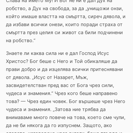
Слава на името Му! И Бог не ни е дал дух на
робство, а Дух на свобода, за да „унищожи онзи,
който имаше властта на смъртта, сиреч дявола, и
да избави всички онези, които поради страха от
смъртта през целия си живот са били подчинени
на робство.“
Знаете ли каква сила ни е дал Господ Исус
Христос? Бог беше с Него и Той обикаляше да
прави добро и да изцелява всички притеснявани
от дявола. „Исус от Назарет, Мъж,
засвидетелстван пред вас от Бога чрез сили,
чудеса и знамения.“ Чрез кого беше направено
това? — Чрез един човек. Бог вършеше чрез Него
чудеса и знамения. „Затова ние трябва да
внимаваме много повече на това, което сме чули,
да не би някога да го изпуснем. Защото, ако