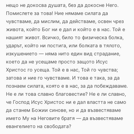
нещо не докосва душата, без да докосне Него.
Помислете за това! Ние нямаме силата да
чувстваме, да мислим, да действаме, освен чрез
живота, който Бог ни е дал и който е в нас. Той е
нашият живот. Всичко, било то физическа болка,
ударът, който ни постига, или болката в тялото,
изкушението — няма нито един вид страдание,
което да не усещаме просто защото Исус
Христос го усеща. Той е в нас, Той го чувства;
затова и ние го чувстваме. И това е така, за да
познаем силата, която е в нас, за да побеждаваме.
Не е ли това славно благовестие? Не е ли славно,
че Господ Исус Христос ни е дал властта не само
да станем Божии синове, но и да възвестяваме
името Му на Неговите братя — да възвестяваме
евангелието на свободата?