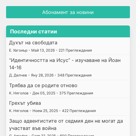
Абонамент за новини
Последни статии
Духът на свободата
E. Уагонър
•
Май 13, 2026
•
221 Преглеждания
“Идентичността на Исус” - изучаване на Йоан
14-16
Д. Делчев
•
Яну 28, 2026
•
348 Преглеждания
Трябва да се родите отново
К. Няголов
•
Дек 05, 2025
•
375 Преглеждания
Грехът убива
К. Няголов
•
Ноем 25, 2025
•
422 Преглеждания
Защо адвентистите от седмия ден не могат да
участват във война
G. Amadon
•
Септ 22, 2025
•
600 Преглеждания