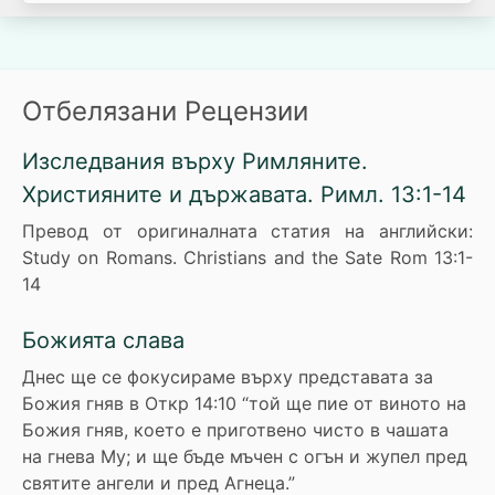
Отбелязани Рецензии
Изследвания върху Римляните.
Християните и държавата. Римл. 13:1-14
Превод от оригиналната статия на английски:
Study on Romans. Christians and the Sate Rom 13:1-
14
Божията слава
Днес ще се фокусираме върху представата за
Божия гняв в Откр 14:10 “той ще пие от виното на
Божия гняв, което е приготвено чисто в чашата
на гнева Му; и ще бъде мъчен с огън и жупел пред
святите ангели и пред Агнеца.”