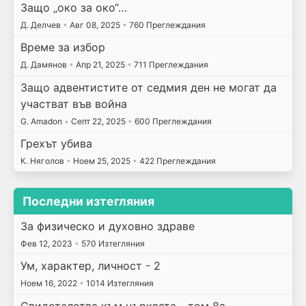
Защо „око за око“…
Д. Делчев
•
Авг 08, 2025
•
760 Преглеждания
Време за избор
Д. Дамянов
•
Апр 21, 2025
•
711 Преглеждания
Защо адвентистите от седмия ден не могат да
участват във война
G. Amadon
•
Септ 22, 2025
•
600 Преглеждания
Грехът убива
К. Няголов
•
Ноем 25, 2025
•
422 Преглеждания
Последни изтегляния
За физическо и духовно здраве
Фев 12, 2023
•
570 Изтегляния
Ум, характер, личност - 2
Ноем 16, 2022
•
1014 Изтегляния
Свидетелства към църквата - том 8а