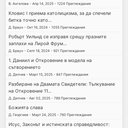
В. Ангелова
•
Апр 14, 2025
•
1224 Преглеждания
Кловис I приема католицизма, за да спечели
битка точно като…
Д. Браун
•
Окт 16, 2024
•
1055 Преглеждания
Робърт Уилънд се изправя срещу празните
заплахи на Лирой Фрум…
Д. Браун
•
Септ 18, 2024
•
921 Преглеждания
1. Даниил и Откровение в модела на
сътворението
Д. Делчев
•
Март 15, 2025
•
847 Преглеждания
Разбиране на Двамата Свидетели: Тълкувание
на Откровение 11…
Д. Делчев
•
Авг 02, 2025
•
789 Преглеждания
Божията слава
Д. Георгиев
•
Март 24, 2025
•
760 Преглеждания
Исус, Законът и истинската справедливост: