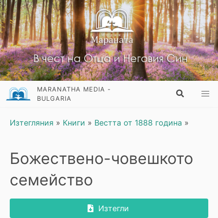
MARANATHA MEDIA -
BULGARIA
Изтегляния
»
Книги
»
Вестта от 1888 година
»
Божествено-човешкото
семейство
Изтегли