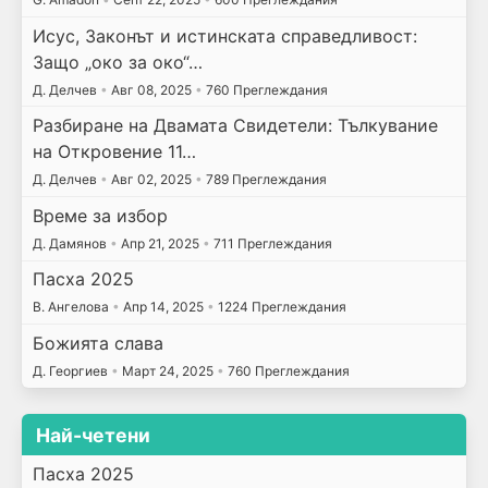
Исус, Законът и истинската справедливост:
Защо „око за око“…
Д. Делчев
•
Авг 08, 2025
•
760 Преглеждания
Разбиране на Двамата Свидетели: Тълкувание
на Откровение 11…
Д. Делчев
•
Авг 02, 2025
•
789 Преглеждания
Време за избор
Д. Дамянов
•
Апр 21, 2025
•
711 Преглеждания
Пасха 2025
В. Ангелова
•
Апр 14, 2025
•
1224 Преглеждания
Божията слава
Д. Георгиев
•
Март 24, 2025
•
760 Преглеждания
Най-четени
Пасха 2025