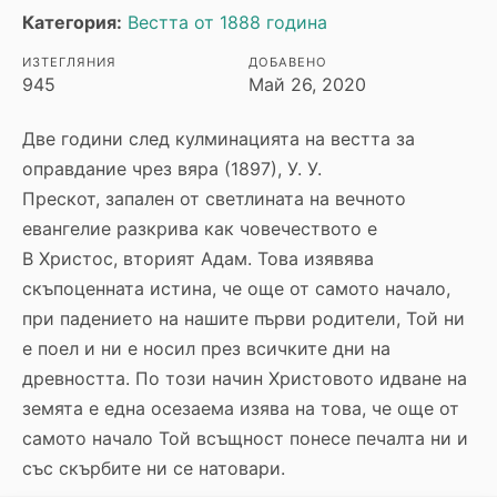
Категория:
Вестта от 1888 година
ИЗТЕГЛЯНИЯ
ДОБАВЕНО
945
Май 26, 2020
Две години след кулминацията на вестта за
оправданиe чрез вяра (1897), У. У.
Прескот, запален от светлината на вечното
евангелие разкрива как човечеството е
В Христос, вторият Адам. Това изявява
скъпоценната истина, че още от самото начало,
при падението на нашите първи родители, Той ни
е поел и ни е носил през всичките дни на
древността. По този начин Христовото идване на
земята е една осезаема изява на това, че още от
самото начало Той всъщност понесе печалта ни и
със скърбите ни се натовари.