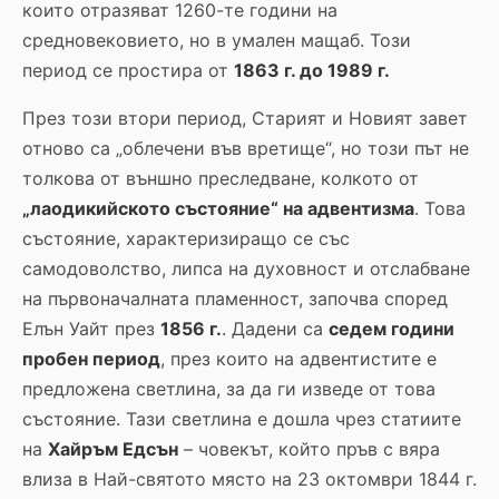
които отразяват 1260-те години на
средновековието, но в умален мащаб. Този
период се простира от
1863 г. до 1989 г.
През този втори период, Старият и Новият завет
отново са „облечени във вретище“, но този път не
толкова от външно преследване, колкото от
„лаодикийското състояние“ на адвентизма
. Това
състояние, характеризиращо се със
самодоволство, липса на духовност и отслабване
на първоначалната пламенност, започва според
Елън Уайт през
1856 г.
. Дадени са
седем години
пробен период
, през които на адвентистите е
предложена светлина, за да ги изведе от това
състояние. Тази светлина е дошла чрез статиите
на
Хайръм Едсън
– човекът, който пръв с вяра
влиза в Най-святото място на 23 октомври 1844 г.