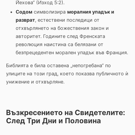
Йехова“ (Изход 5:2).
Содом
символизира
моралния упадък и
разврат
, естествени последици от
отхвърлянето на божествения закон и
авторитет. Годините след Френската
революция наистина са белязани от
безпрецедентен морален упадък във Франция.
Библията е била оставена „непогребана“ по
улиците на този град, което показва публичното ѝ
унижение и отхвърляне.
Възкресението на Свидетелите:
След Три Дни и Половина