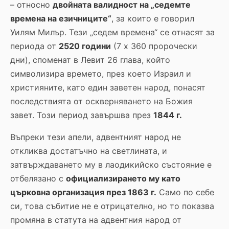
– относно
двойната валидност на „седемте
времена на езичниците“
, за които е говорил
Уилям Милър. Тези „седем времена“ се отнасят за
периода от
2520 години
(7 x 360 пророчески
дни), споменат в Левит 26 глава, който
символизира времето, през което Израил и
християните, като един заветен народ, понасят
последствията от оскверняването на Божия
завет. Този период завършва през
1844 г.
Въпреки тези апели, адвентният народ не
откликва достатъчно на светлината, и
затвърждаването му в лаодикийско състояние е
отбелязано с
официализирането му като
църковна организация през 1863 г.
Само по себе
си, това събитие не е отрицателно, но то показва
промяна в статута на адвентния народ от