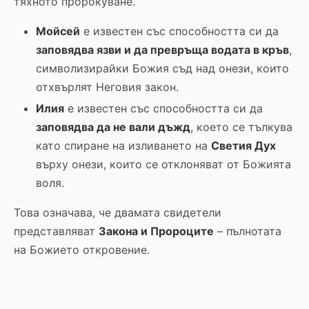
тяхното пророкуване.
Мойсей
е известен със способността си да
заповядва язви и да превръща водата в кръв
,
символизирайки Божия съд над онези, които
отхвърлят Неговия закон.
Илия
е известен със способността си да
заповядва да не вали дъжд
, което се тълкува
като спиране на изливането на
Светия Дух
върху онези, които се отклоняват от Божията
воля.
Това означава, че двамата свидетели
представляват
Закона и Пророците
– пълнотата
на Божието откровение.