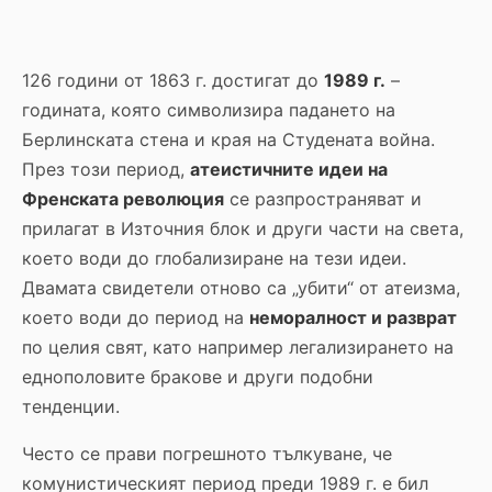
126 години от 1863 г. достигат до
1989 г.
–
годината, която символизира падането на
Берлинската стена и края на Студената война.
През този период,
атеистичните идеи на
Френската революция
се разпространяват и
прилагат в Източния блок и други части на света,
което води до глобализиране на тези идеи.
Двамата свидетели отново са „убити“ от атеизма,
което води до период на
неморалност и разврат
по целия свят, като например легализирането на
еднополовите бракове и други подобни
тенденции.
Често се прави погрешното тълкуване, че
комунистическият период преди 1989 г. е бил