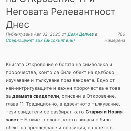
Неговата Релевантност
Днес
Публикувана Авг 02, 2025 от
Деян Делчев
в
786
Среднощният вик (Високият вик)
Намерена
Книгата Откровение е богата на символика и
пророчества, които са били обект на дълбоко
изучаване и тълкуване през вековете. Едно от
най-интригуващите и важни пророчества е това
за
двамата свидетели
, описани в Откровение,
глава 11. Традиционно, в адвентното тълкувание,
тези свидетели се разбират като
Стария и Новия
завет
– Божието слово, което винаги е било
обект на преследване и опозиция, но което в