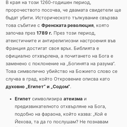
В края на този 1260-годишен период,
пророчеството посочва, че двамата свидетели ще
бъдат убити. Историческото тълкувание свързва
това събитие с
Френската революция
, която
започва през
1789 г.
През този период,
атеистичните и антирелигиозни настроения във
Франция достигат своя връх. Библията е
официално отхвърлена, а почитането на Бога е
заменено с поклонение на „Богинята на разума“.
Това символично убийство на Божието слово се
случва в град, който Откровение описва като
духовно „Египет“ и „Содом“
.
Египет
символизира
атеизма
и
предизвикателното отхвърляне на Бога,
подобно на фараона, който казва: „Кой е
Йехова, та да го послушам? Не познавам