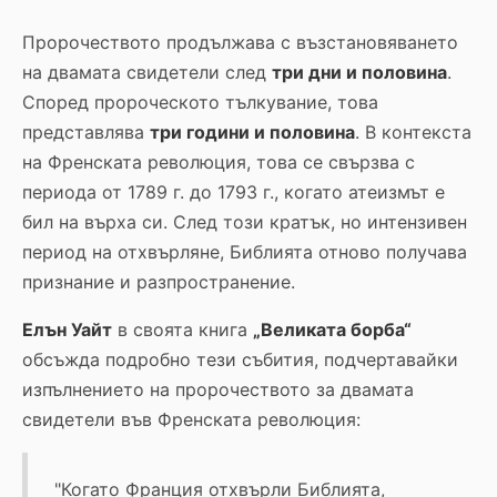
Пророчеството продължава с възстановяването
на двамата свидетели след
три дни и половина
.
Според пророческото тълкувание, това
представлява
три години и половина
. В контекста
на Френската революция, това се свързва с
периода от 1789 г. до 1793 г., когато атеизмът е
бил на върха си. След този кратък, но интензивен
период на отхвърляне, Библията отново получава
признание и разпространение.
Елън Уайт
в своята книга
„Великата борба“
обсъжда подробно тези събития, подчертавайки
изпълнението на пророчеството за двамата
свидетели във Френската революция:
"Когато Франция отхвърли Библията,