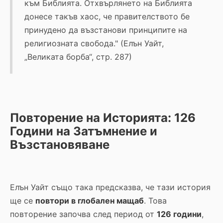
към Библията. Отхвърлянето на Библията
донесе такъв хаос, че правителството бе
принудено да възстанови принципите на
религиозната свобода." (Елън Уайт,
„Великата борба“, стр. 287)
Повторение на Историята: 126
Години на Затъмнение и
Възстановяване
Елън Уайт също така предсказва, че тази история
ще се
повтори в глобален мащаб
. Това
повторение започва след период от
126 години
,