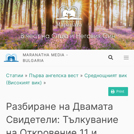
MARANATHA MEDIA -
BULGARIA
Статии
»
Първа ангелска вест
»
Среднощният вик
(Високият вик)
»
Print
Разбиране на Двамата
Свидетели: Тълкувание
на Откровение 11 и