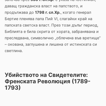
даващ гражданска власт на папството, и
продължава до
1798 г. сл.Хр.
, когато генерал
Бертие пленява папа Пий VI, слагайки край на
папската светска власт. През този дълъг период,
Библията е била скрита от хората, забранявана и
преследвана, символично „облечена във вретище“
– окована, заглушена и лишена от истинската си
светлина.
Убийството на Свидетелите:
Френската Революция (1789-
1793)