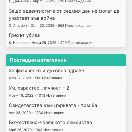
Д. Дамянов
•
Апр 21, 2025
•
709 Преглеждания
Защо адвентистите от седмия ден не могат да
участват във война
G. Amadon
•
Септ 22, 2025
•
598 Преглеждания
Грехът убива
К. Няголов
•
Ноем 25, 2025
•
420 Преглеждания
Последни изтегляния
За физическо и духовно здраве
Фев 12, 2023
•
568 Изтегляния
Ум, характер, личност - 2
Ноем 16, 2022
•
1013 Изтегляния
Свидетелства към църквата - том 8а
Авг 23, 2020
•
1730 Изтегляния
Божествено-човешкото семейство
Май 26, 2020
•
943 Изтегляния