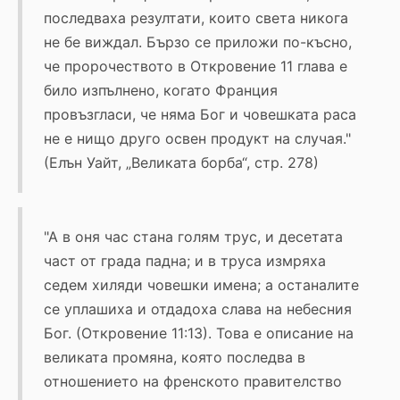
последваха резултати, които света никога
не бе виждал. Бързо се приложи по-късно,
че пророчеството в Откровение 11 глава е
било изпълнено, когато Франция
провъзгласи, че няма Бог и човешката раса
не е нищо друго освен продукт на случая."
(Елън Уайт, „Великата борба“, стр. 278)
"А в оня час стана голям трус, и десетата
част от града падна; и в труса измряха
седем хиляди човешки имена; а останалите
се уплашиха и отдадоха слава на небесния
Бог. (Откровение 11:13). Това е описание на
великата промяна, която последва в
отношението на френското правителство