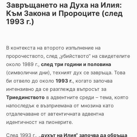
Завръщането на Духа на Илия:
Към Закона и Пророците (след
1993 г.)
В контекста на второто изпълнение на
пророчеството, след „убийството“ на свидетелите
около 1989 г.,
след три години и половина
(символични дни), техният дух се завръща. Това
би отвело до около
1993 г.
, когато започва
интензивно да се разглежда въпросът за
Триединството
в адвентните среди – тема, която
напоследък е възприемана от мнозина като
отдалечаване от автентичната адвентна
идентичност на пионерите.
След 1993 г.,
„духът на Илия“ започва да обръща