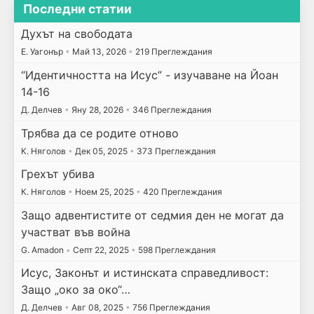
Последни статии
Духът на свободата
E. Уагонър
•
Май 13, 2026
•
219 Преглеждания
“Идентичността на Исус” - изучаване на Йоан
14-16
Д. Делчев
•
Яну 28, 2026
•
346 Преглеждания
Трябва да се родите отново
К. Няголов
•
Дек 05, 2025
•
373 Преглеждания
Грехът убива
К. Няголов
•
Ноем 25, 2025
•
420 Преглеждания
Защо адвентистите от седмия ден не могат да
участват във война
G. Amadon
•
Септ 22, 2025
•
598 Преглеждания
Исус, Законът и истинската справедливост:
Защо „око за око“…
Д. Делчев
•
Авг 08, 2025
•
756 Преглеждания