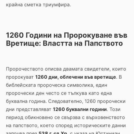
крайна сметка триумфира.
1260 Години на Пророкуване във
Вретище: Властта на Папството
Пророчеството описва двамата свидетели, които
пророкуват
1260 дни, облечени във вретище
. В
библейската пророческа символика, един
пророчески ден често се тълкува като една
буквална година. Следователно, 1260 пророчески
дни представляват
1260 буквални години
. Този
период обикновено се свързва с върховенството
на папството, което според историческите данни
започва през
538 г. сл.Хр.
с указа на Юстиниан,