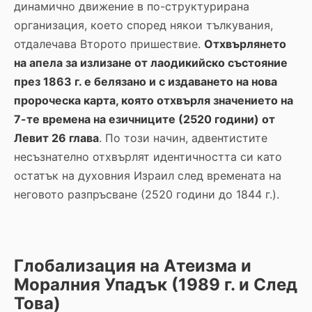
динамично движение в по-структурирана
организация, което според някои тълкувания,
отдалечава Второто пришествие.
Отхвърлянето
на апела за излизане от лаодикийско състояние
през 1863 г. е белязано и с издаването на нова
пророческа карта, която отхвърля значението на
7-те времена на езичниците (2520 години) от
Левит 26 глава
. По този начин, адвентистите
несъзнателно отхвърлят идентичността си като
остатък на духовния Израил след времената на
неговото разпръсване (2520 години до 1844 г.).
Глобализация на Атеизма и
Моралния Упадък (1989 г. и След
Това)