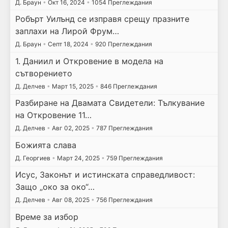
Д. Браун
•
Окт 16, 2024
•
1054 Преглеждания
Робърт Уилънд се изправя срещу празните
заплахи на Лирой Фрум…
Д. Браун
•
Септ 18, 2024
•
920 Преглеждания
1. Даниил и Откровение в модела на
сътворението
Д. Делчев
•
Март 15, 2025
•
846 Преглеждания
Разбиране на Двамата Свидетели: Тълкувание
на Откровение 11…
Д. Делчев
•
Авг 02, 2025
•
787 Преглеждания
Божията слава
Д. Георгиев
•
Март 24, 2025
•
759 Преглеждания
Исус, Законът и истинската справедливост:
Защо „око за око“…
Д. Делчев
•
Авг 08, 2025
•
756 Преглеждания
Време за избор