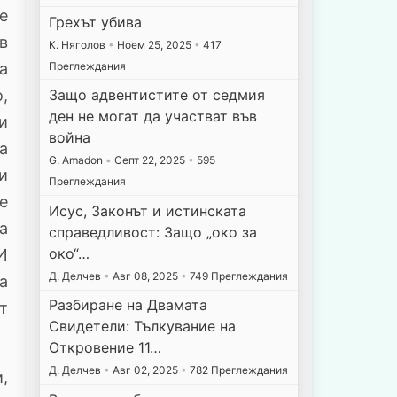
е
Грехът убива
в
К. Няголов
•
Ноем 25, 2025
•
417
Преглеждания
а
Защо адвентистите от седмия
,
ден не могат да участват във
и
война
а
G. Amadon
•
Септ 22, 2025
•
595
и
Преглеждания
е
Исус, Законът и истинската
а
справедливост: Защо „око за
око“…
И
Д. Делчев
•
Авг 08, 2025
•
749 Преглеждания
а
Разбиране на Двамата
т
Свидетели: Тълкувание на
Откровение 11…
Д. Делчев
•
Авг 02, 2025
•
782 Преглеждания
,