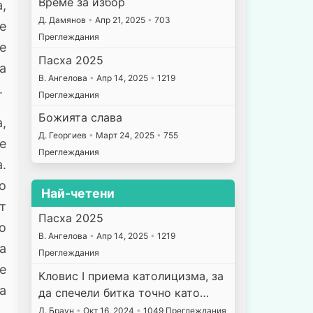
Време за избор
,
Д. Дамянов
•
Апр 21, 2025
•
703
е
Преглеждания
е
Пасха 2025
а
В. Ангелова
•
Апр 14, 2025
•
1219
.
Преглеждания
Божията слава
,
Д. Георгиев
•
Март 24, 2025
•
755
е
Преглеждания
.
о
Най-четени
т
Пасха 2025
о
В. Ангелова
•
Апр 14, 2025
•
1219
а
Преглеждания
е
Кловис I приема католицизма, за
а
да спечели битка точно като…
.
Д. Браун
•
Окт 16, 2024
•
1049 Преглеждания