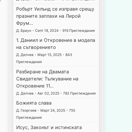
Робърт Уилънд се изправя срещу
празните заплахи на Лирой
Фрум…
Д. Браун
•
Септ 18, 2024
•
916 Преглеждания
1. Даниил и Откровение в модела
на сътворението
Д. Делчев
•
Март 15, 2025
•
843
Преглеждания
Разбиране на Двамата
Свидетели: Тълкувание на
Откровение 11…
Д. Делчев
•
Авг 02, 2025
•
782 Преглеждания
Божията слава
Д. Георгиев
•
Март 24, 2025
•
755
Преглеждания
Исус, Законът и истинската