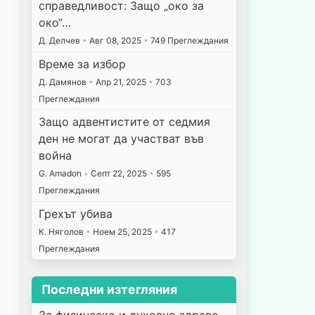
справедливост: Защо „око за
око“…
Д. Делчев
•
Авг 08, 2025
•
749 Преглеждания
Време за избор
Д. Дамянов
•
Апр 21, 2025
•
703
Преглеждания
Защо адвентистите от седмия
ден не могат да участват във
война
G. Amadon
•
Септ 22, 2025
•
595
Преглеждания
Грехът убива
К. Няголов
•
Ноем 25, 2025
•
417
Преглеждания
Последни изтегляния
За физическо и духовно здраве