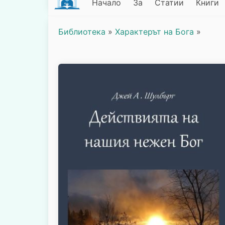
Начало
За
Статии
Книги
Библиотека
»
Характерът на Бога
»