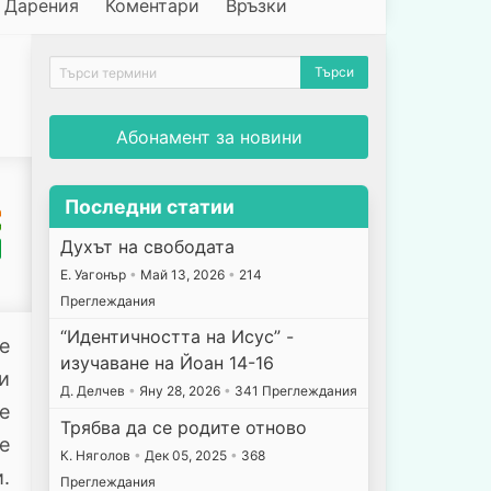
Дарения
Коментари
Връзки
Абонамент за новини
Последни статии
Духът на свободата
E. Уагонър
•
Май 13, 2026
•
214
Преглеждания
“Идентичността на Исус” -
е
изучаване на Йоан 14-16
и
Д. Делчев
•
Яну 28, 2026
•
341 Преглеждания
е
Трябва да се родите отново
е
К. Няголов
•
Дек 05, 2025
•
368
.
Преглеждания