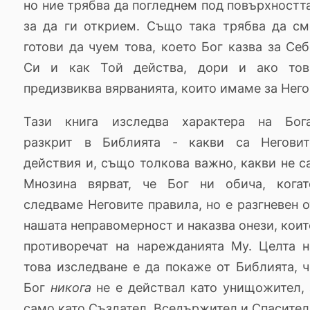
но ние трябва да погледнем под повърхността
за да ги открием. Също така трябва да см
готови да чуем това, което Бог казва за Себ
Си и как Той действа, дори и ако тов
предизвиква вярванията, които имаме за Него
Тази книга изследва характера на Бога
разкрит в Библията - какви са Неговит
действия и, също толкова важно, какви не са
Мнозина вярват, че Бог ни обича, когат
следваме Неговите правила, но е разгневен о
нашата неправомерност и наказва онези, коит
противоречат на нарежданията Му. Целта н
това изследване е да покаже от Библията, ч
Бог
никога
не е действал като унищожител, 
само като Създател, Вседържител и Спасител