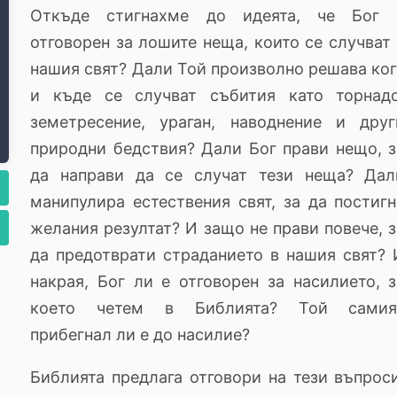
Откъде стигнахме до идеята, че Бог 
отговорен за лошите неща, които се случват 
нашия свят? Дали Той произволно решава ког
и къде се случват събития като торнадо
земетресение, ураган, наводнение и друг
природни бедствия? Дали Бог прави нещо, з
да направи да се случат тези неща? Дал
манипулира естествения свят, за да постигн
желания резултат? И защо не прави повече, з
да предотврати страданието в нашия свят? 
накрая, Бог ли е отговорен за насилието, з
което четем в Библията? Той самия
прибегнал ли е до насилие?
Библията предлага отговори на тези въпроси