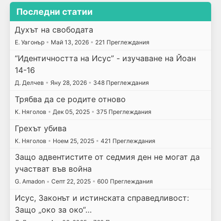
Последни статии
Духът на свободата
E. Уагонър
•
Май 13, 2026
•
221 Преглеждания
“Идентичността на Исус” - изучаване на Йоан
14-16
Д. Делчев
•
Яну 28, 2026
•
348 Преглеждания
Трябва да се родите отново
К. Няголов
•
Дек 05, 2025
•
375 Преглеждания
Грехът убива
К. Няголов
•
Ноем 25, 2025
•
421 Преглеждания
Защо адвентистите от седмия ден не могат да
участват във война
G. Amadon
•
Септ 22, 2025
•
600 Преглеждания
Исус, Законът и истинската справедливост:
Защо „око за око“…