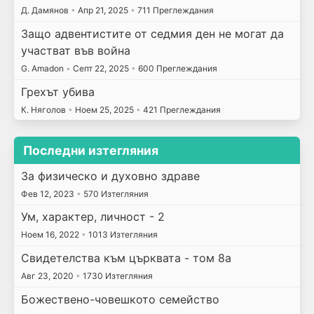
Д. Дамянов
•
Апр 21, 2025
•
711 Преглеждания
Защо адвентистите от седмия ден не могат да
участват във война
G. Amadon
•
Септ 22, 2025
•
600 Преглеждания
Грехът убива
К. Няголов
•
Ноем 25, 2025
•
421 Преглеждания
Последни изтегляния
За физическо и духовно здраве
Фев 12, 2023
•
570 Изтегляния
Ум, характер, личност - 2
Ноем 16, 2022
•
1013 Изтегляния
Свидетелства към църквата - том 8а
Авг 23, 2020
•
1730 Изтегляния
Божествено-човешкото семейство