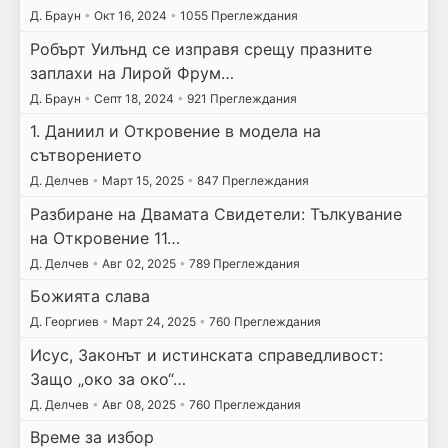
Д. Браун
•
Окт 16, 2024
•
1055 Преглеждания
Робърт Уилънд се изправя срещу празните
заплахи на Лирой Фрум…
Д. Браун
•
Септ 18, 2024
•
921 Преглеждания
1. Даниил и Откровение в модела на
сътворението
Д. Делчев
•
Март 15, 2025
•
847 Преглеждания
Разбиране на Двамата Свидетели: Тълкувание
на Откровение 11…
Д. Делчев
•
Авг 02, 2025
•
789 Преглеждания
Божията слава
Д. Георгиев
•
Март 24, 2025
•
760 Преглеждания
Исус, Законът и истинската справедливост:
Защо „око за око“…
Д. Делчев
•
Авг 08, 2025
•
760 Преглеждания
Време за избор