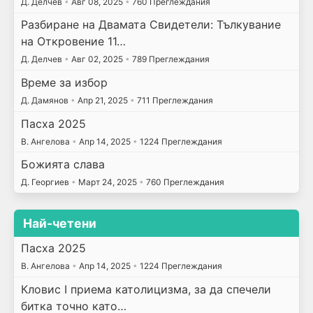
Д. Делчев
•
Авг 08, 2025
•
760 Преглеждания
Разбиране на Двамата Свидетели: Тълкувание
на Откровение 11…
Д. Делчев
•
Авг 02, 2025
•
789 Преглеждания
Време за избор
Д. Дамянов
•
Апр 21, 2025
•
711 Преглеждания
Пасха 2025
В. Ангелова
•
Апр 14, 2025
•
1224 Преглеждания
Божията слава
Д. Георгиев
•
Март 24, 2025
•
760 Преглеждания
Най-четени
Пасха 2025
В. Ангелова
•
Апр 14, 2025
•
1224 Преглеждания
Кловис I приема католицизма, за да спечели
битка точно като…