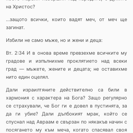
на Христос?
…защото всички, които вадят меч, от меч ще
загинат.
Избили не само мъже, но и жени и деца:
Вт. 2:34 И в онова време превзехме всичките му
градове и изпълнихме проклятието над всеки
град — мъжете, жените и децата; не оставихме
нито един оцелял.
Дали израилтяните действително са били в
хармония с характера на Бога? Защо регулярно
се страхували, че Бог ги е довел в пустинята, за
да ги убие? Дали дълбокият мрак, който се
спуснал над Авраам е свързан по някакъв начин с
посягането му към меча, когато спасявал своя