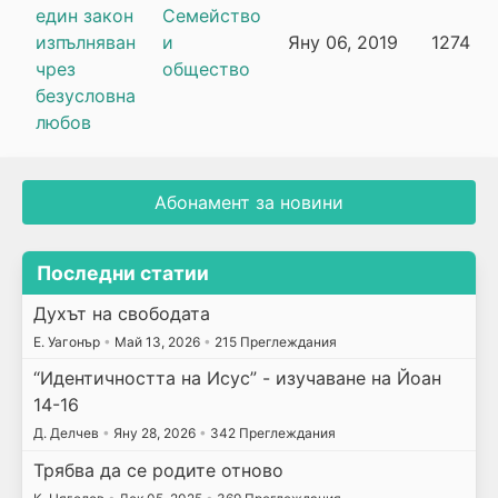
един закон
Семейство
изпълняван
и
Яну 06, 2019
1274
чрез
общество
безусловна
любов
Абонамент за новини
Последни статии
Духът на свободата
E. Уагонър
•
Май 13, 2026
•
215 Преглеждания
“Идентичността на Исус” - изучаване на Йоан
14-16
Д. Делчев
•
Яну 28, 2026
•
342 Преглеждания
Трябва да се родите отново