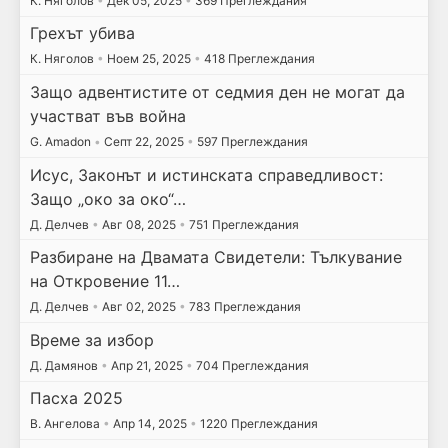
К. Няголов
•
Дек 05, 2025
•
369 Преглеждания
Грехът убива
К. Няголов
•
Ноем 25, 2025
•
418 Преглеждания
Защо адвентистите от седмия ден не могат да
участват във война
G. Amadon
•
Септ 22, 2025
•
597 Преглеждания
Исус, Законът и истинската справедливост:
Защо „око за око“…
Д. Делчев
•
Авг 08, 2025
•
751 Преглеждания
Разбиране на Двамата Свидетели: Тълкувание
на Откровение 11…
Д. Делчев
•
Авг 02, 2025
•
783 Преглеждания
Време за избор
Д. Дамянов
•
Апр 21, 2025
•
704 Преглеждания
Пасха 2025
В. Ангелова
•
Апр 14, 2025
•
1220 Преглеждания