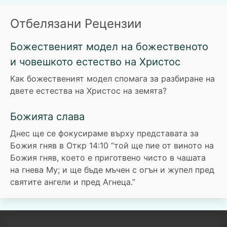
Отбелязани Рецензии
Божественият модел на божественото
и човешкото естество на Христос
Как божественият модел спомага за разбиране на
двете естества на Христос на земята?
Божията слава
Днес ще се фокусираме върху представата за
Божия гняв в Откр 14:10 “той ще пие от виното на
Божия гняв, което е приготвено чисто в чашата
на гнева Му; и ще бъде мъчен с огън и жупел пред
святите ангели и пред Агнеца.”