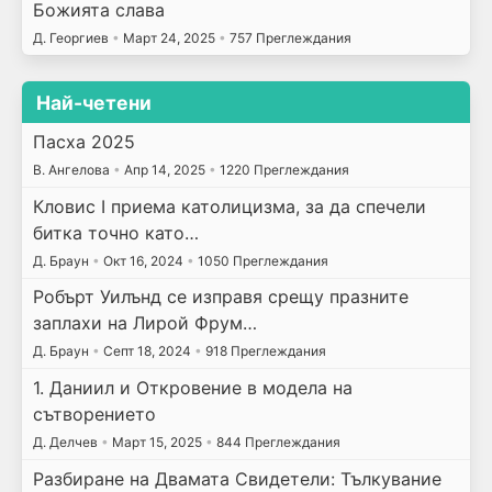
Божията слава
Д. Георгиев
•
Март 24, 2025
•
757 Преглеждания
Най-четени
Пасха 2025
В. Ангелова
•
Апр 14, 2025
•
1220 Преглеждания
Кловис I приема католицизма, за да спечели
битка точно като…
Д. Браун
•
Окт 16, 2024
•
1050 Преглеждания
Робърт Уилънд се изправя срещу празните
заплахи на Лирой Фрум…
Д. Браун
•
Септ 18, 2024
•
918 Преглеждания
1. Даниил и Откровение в модела на
сътворението
Д. Делчев
•
Март 15, 2025
•
844 Преглеждания
Разбиране на Двамата Свидетели: Тълкувание