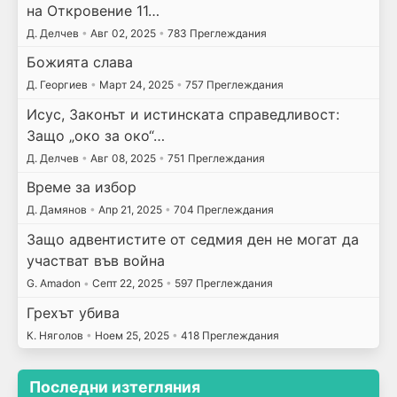
на Откровение 11…
Д. Делчев
•
Авг 02, 2025
•
783 Преглеждания
Божията слава
Д. Георгиев
•
Март 24, 2025
•
757 Преглеждания
Исус, Законът и истинската справедливост:
Защо „око за око“…
Д. Делчев
•
Авг 08, 2025
•
751 Преглеждания
Време за избор
Д. Дамянов
•
Апр 21, 2025
•
704 Преглеждания
Защо адвентистите от седмия ден не могат да
участват във война
G. Amadon
•
Септ 22, 2025
•
597 Преглеждания
Грехът убива
К. Няголов
•
Ноем 25, 2025
•
418 Преглеждания
Последни изтегляния