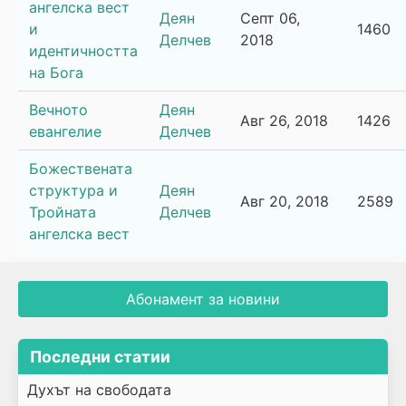
ангелска вест
Деян
Септ 06,
и
1460
Делчев
2018
идентичността
на Бога
Вечното
Деян
Авг 26, 2018
1426
евангелие
Делчев
Божествената
структура и
Деян
Авг 20, 2018
2589
Тройната
Делчев
ангелска вест
Абонамент за новини
Последни статии
Духът на свободата