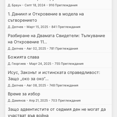
Д. Браун
•
Септ 18, 2024
•
916 Преглеждания
1. Даниил и Откровение в модела на
сътворението
Д. Делчев
•
Март 15, 2025
•
841 Преглеждания
Разбиране на Двамата Свидетели: Тълкувание
на Откровение 11…
Д. Делчев
•
Авг 02, 2025
•
781 Преглеждания
Божията слава
Д. Георгиев
•
Март 24, 2025
•
755 Преглеждания
Исус, Законът и истинската справедливост:
Защо „око за око“…
Д. Делчев
•
Авг 08, 2025
•
748 Преглеждания
Време за избор
Д. Дамянов
•
Апр 21, 2025
•
703 Преглеждания
Защо адвентистите от седмия ден не могат да
участват във война