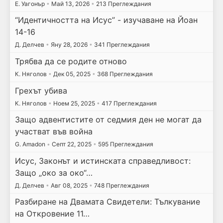
E. Уагонър
•
Май 13, 2026
•
213 Преглеждания
“Идентичността на Исус” - изучаване на Йоан
14-16
Д. Делчев
•
Яну 28, 2026
•
341 Преглеждания
Трябва да се родите отново
К. Няголов
•
Дек 05, 2025
•
368 Преглеждания
Грехът убива
К. Няголов
•
Ноем 25, 2025
•
417 Преглеждания
Защо адвентистите от седмия ден не могат да
участват във война
G. Amadon
•
Септ 22, 2025
•
595 Преглеждания
Исус, Законът и истинската справедливост:
Защо „око за око“…
Д. Делчев
•
Авг 08, 2025
•
748 Преглеждания
Разбиране на Двамата Свидетели: Тълкувание
на Откровение 11…