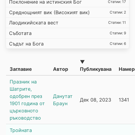
Поклонение на истинския Бог
Статии: 17
Среднощният вик (Високият вик)
Статии: 2
Лаодикийската вест
Статии: 11
Съботата
Статии: 9
Съдът на Бога
Статии: 6
▼
Заглавие
Автор
Публикувана
Намер
Празник на
Шатрите,
одобрен през
Данутат
Дек 08, 2023
1341
1901 година от
Браун
църковното
ръководство
Тройната