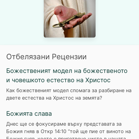
Отбелязани Рецензии
Божественият модел на божественото
и човешкото естество на Христос
Как божественият модел спомага за разбиране на
двете естества на Христос на земята?
Божията слава
Днес ще се фокусираме върху представата за
Божия гняв в Откр 14:10 “той ще пие от виното на
Божия гняв, което е приготвено чисто в чашата