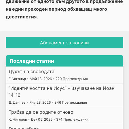
движение от едното към другото в продължение
на един преходен период обхващащ много
десетилетия.
Абонамент за новини
Последни статии
Духът на свободата
E. Уагонър
•
Май 13, 2026
•
220 Преглеждания
“Идентичността на Исус” - изучаване на Йоан
14-16
Д. Делчев
•
Яну 28, 2026
•
346 Преглеждания
Трябва да се родите отново
К. Няголов
•
Дек 05, 2025
•
374 Преглеждания
Грехът убива