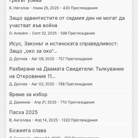
К. Няголов
•
Ноем 25, 2025
•
420 Преглеждания
Защо адвентистите от седмия ден не могат да
участват във война
G. Amadon
•
Септ 22, 2025
•
598 Преглеждания
Исус, Законът и истинската справедливост:
Защо „око за око“…
Д. Делчев
•
Авг 08, 2025
•
757 Преглеждания
Разбиране на Двамата Свидетели: Тълкувание
на Откровение 11…
Д. Делчев
•
Авг 02, 2025
•
788 Преглеждания
Време за избор
Д. Дамянов
•
Апр 21, 2025
•
710 Преглеждания
Пасха 2025
В. Ангелова
•
Апр 14, 2025
•
1222 Преглеждания
Божията слава