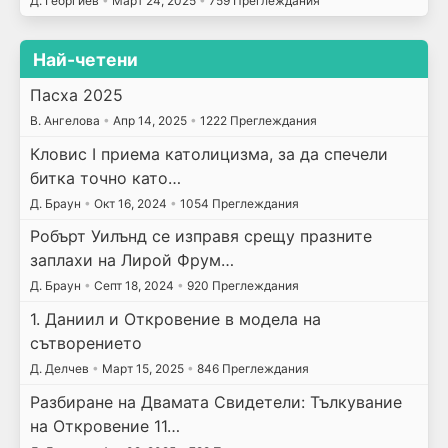
Д. Георгиев
•
Март 24, 2025
•
759 Преглеждания
Най-четени
Пасха 2025
В. Ангелова
•
Апр 14, 2025
•
1222 Преглеждания
Кловис I приема католицизма, за да спечели
битка точно като…
Д. Браун
•
Окт 16, 2024
•
1054 Преглеждания
Робърт Уилънд се изправя срещу празните
заплахи на Лирой Фрум…
Д. Браун
•
Септ 18, 2024
•
920 Преглеждания
1. Даниил и Откровение в модела на
сътворението
Д. Делчев
•
Март 15, 2025
•
846 Преглеждания
Разбиране на Двамата Свидетели: Тълкувание
на Откровение 11…