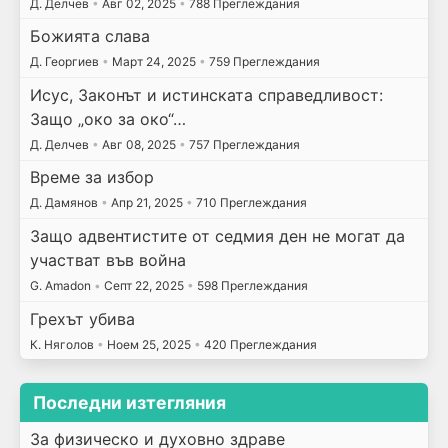
Д. Делчев
•
Авг 02, 2025
•
788 Преглеждания
Божията слава
Д. Георгиев
•
Март 24, 2025
•
759 Преглеждания
Исус, Законът и истинската справедливост:
Защо „око за око“…
Д. Делчев
•
Авг 08, 2025
•
757 Преглеждания
Време за избор
Д. Дамянов
•
Апр 21, 2025
•
710 Преглеждания
Защо адвентистите от седмия ден не могат да
участват във война
G. Amadon
•
Септ 22, 2025
•
598 Преглеждания
Грехът убива
К. Няголов
•
Ноем 25, 2025
•
420 Преглеждания
Последни изтегляния
За физическо и духовно здраве