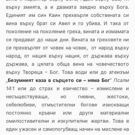
върху змията, а и двамата заедно върху Бога.
Единият им син Каин прехвърля собствената си
вина върху брат си Авел и го убива. И така от
поколение на поколение греха, вината и измамата
се предават до наши дни. Вината за греховете ни
се прехвърлят от човек на човек, от народ върху
народ, от нация върху нация, от държава върху
държава, а цялата обща вина на човечеството
върху Твореца – Бог. Това води или до атеизъм
„
Безумният каза в сърцето си – няма Бог
“
Псалм
14:1
или до страх и езичество – измислени и
несъществуващи, но гневни, жестоки,
себелюбиви, отмъстителни богове изискващи
постоянно кръвни или други материални
омилостивителни и изкупителни жертви. Това е
един ужасен и самопогубващ начин на мислене на