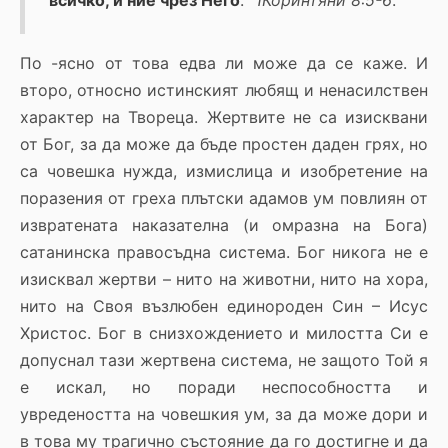
всичко, и ние чрез Него
.“
1Коринтяни 8:5-6
.
По -ясно от това едва ли може да се каже. И
второ, относно истинският любящ и ненасилствен
характер на Твореца. Жертвите не са изисквани
от Бог, за да може да бъде простен даден грях, но
са човешка нужда, измислица и изобретение на
поразения от греха плътски адамов ум повлиян от
извратената наказателна (и омразна на Бога)
сатанинска правосъдна система. Бог никога не е
изисквал жертви – нито на животни, нито на хора,
нито на Своя възлюбен единороден Син – Исус
Христос. Бог в снизхождението и милостта Си е
допуснал тази жертвена система, не защото Той я
е искал, но поради неспособността и
увредеността на човешкия ум, за да може дори и
в това му трагично състояние да го достигне и да