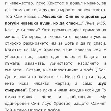
и невежество. Исус Христос е дошъл именно, за
да премахне този духовен мрак от човечеството.
Той Сам казва: „…
Човешкия Син не е дошъл да
погуби човешки души, но да спаси
….“
Лука 9:55.
Как ще ги спаси? Като премахне чрез примера на
живота Си мрака от човешките поразени умове
относно разбирането им за Бога и да ги спаси.
Кръстът на Исус Христос ясно показва кой е
убиецът: ние, всеки един човек и бащата на
лъжата, измамата, убийството, насилието и
смъртта – Сатана, а не милостивият и любящ Бог.
Да ги спаси от самите тях. Нито Отец ги съди,
нито иска някакви жертви, а само „
дух
съкрушен
“. Бог не иска и няма нужда някой да Го
омилостивява, дори и собственият Му
единороден Син Исус Христос, защото Самият
Той е само милост и любов.