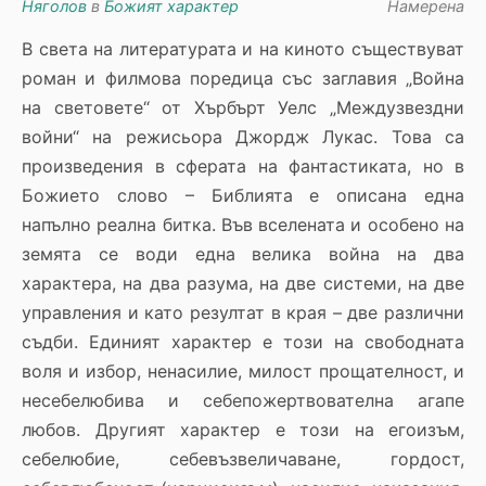
Няголов
в
Божият характер
Намерена
В света на литературата и на киното съществуват
роман и филмова поредица със заглавия „Война
на световете“ от Хърбърт Уелс „Междузвездни
войни“ на режисьора Джордж Лукас. Това са
произведения в сферата на фантастиката, но в
Божието слово – Библията е описана една
напълно реална битка. Във вселената и особено на
земята се води една велика война на два
характера, на два разума, на две системи, на две
управления и като резултат в края – две различни
съдби. Единият характер е този на свободната
воля и избор, ненасилие, милост прощателност, и
несебелюбива и себепожертвователна агапе
любов. Другият характер е този на егоизъм,
себелюбие, себевъзвеличаване, гордост,