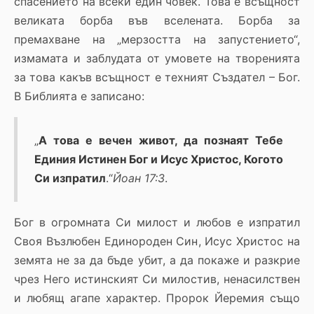
спасението на всеки един човек. Това е всъщност
великата борба във вселената. Борба за
премахване на „мерзостта на запустението“,
измамата и заблудата от умовете на творенията
за това какъв всъщност е техният Създател – Бог.
В Библията е записано:
„
А това е вечен живот, да познаят Тебе
Единия Истинен Бог и Исус Христос, Когото
Си изпратил
.“
Йоан 17:3
.
Бог в огромната Си милост и любов е изпратил
Своя Възлюбен Единороден Син, Исус Христос на
земята не за да бъде убит, а да покаже и разкрие
чрез Него истинският Си милостив, ненасилствен
и любящ агапе характер. Пророк Йеремия също