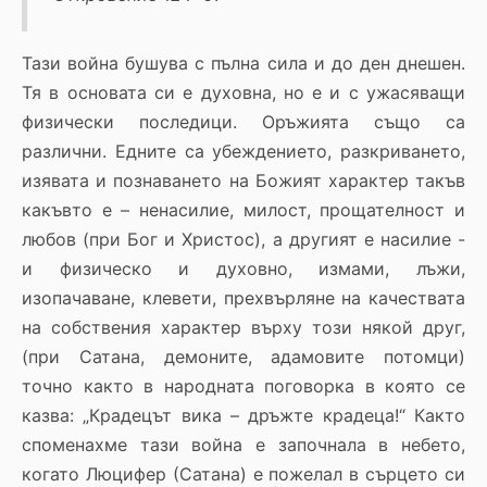
Тази война бушува с пълна сила и до ден днешен.
Тя в основата си е духовна, но е и с ужасяващи
физически последици. Оръжията също са
различни. Едните са убеждението, разкриването,
изявата и познаването на Божият характер такъв
какъвто е – ненасилие, милост, прощателност и
любов (при Бог и Христос), а другият е насилие -
и физическо и духовно, измами, лъжи,
изопачаване, клевети, прехвърляне на качествата
на собствения характер върху този някой друг,
(при Сатана, демоните, адамовите потомци)
точно както в народната поговорка в която се
казва: „Крадецът вика – дръжте крадеца!“ Както
споменахме тази война е започнала в небето,
когато Люцифер (Сатана) е пожелал в сърцето си