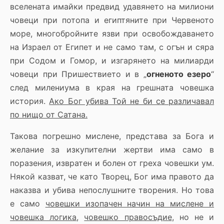
вселената имайки предвид удавянето на милиони
човеци при потопа и египтяните при Червеното
море, многобройните язви при освобождаването
на Израел от Египет и не само там, с огън и сяра
при Содом и Гомор, и изгарянето на милиарди
човеци при Пришествието и в „
огненото езеро
“
след милениума в края на грешната човешка
история.
Ако Бог убива Той не би се различавал
по нищо от Сатана.
Такова погрешно мислене, представа за Бога и
желание за изкупителни жертви има само в
поразения, извратен и болен от греха човешки ум.
Някой казват, че като Творец, Бог има правото да
наказва и убива непослушните творения. Но това
е само
човешки изопачен начин на мислене и
човешка логика
,
човешко правосъдие
, но не и