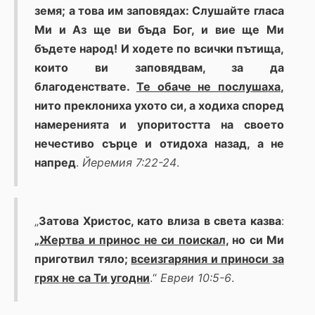
земя; а това им заповядах: Слушайте гласа
Ми и Аз ще ви бъда Бог, и вие ще Ми
бъдете народ! И ходете по всички пътища,
които ви заповядвам, за да
благоденствате.
Те обаче не послушаха
,
нито преклониха ухото си, а ходиха според
намеренията и упоритостта на своето
нечестиво сърце и отидоха назад, а не
напред
.
Йеремия 7:22-24
.
„
Затова Христос, като влиза в света казва
:
„
Жертва и принос не си поискал
, но си Ми
приготвил тяло;
всеизгаряния и приноси за
грях не са Ти угодни
.“
Евреи 10:5-6
.