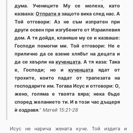
дума. Учениците Му се молеха, като
казваха:
Отпрати я
защото вика след нас. А
Той отговори: Аз не съм изпратен при
други освен при изгубените от Израилевия
дом. А тя дойде, кланяше му се и казваше:
Господи помогни ми. Той отговори: Не е
прилично да се вземе хлябът на децата и
да се хвърли на
кученцата
. А тя каза: Така
е, Господи; но и
кученцата
ядат от
трохите, които падат от трапезата на
господарите им. Тогава Исус и отговори: О,
жено, голяма е твоята вяра; нека бъде
според желанието ти. И в този час дъщеря
ѝ оздравя
.“
Матей 15:21-28
Исус не нарича жената куче. Той издига и