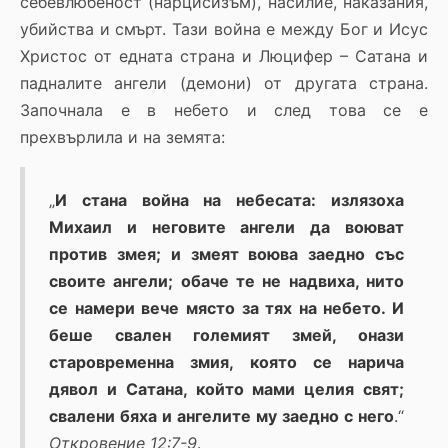
себевлюбеност (нарцисизъм), насилие, наказания,
убийства и смърт. Тази война е между Бог и Исус
Христос от едната страна и Люцифер – Сатана и
падналите ангели (демони) от другата страна.
Започнала е в небето и след това се е
прехвърлила и на земята:
„
И стана война на небесата: излязоха
Михаил и неговите ангели да воюват
против змея; и змеят воюва заедно със
своите ангели; обаче те не надвиха, нито
се намери вече място за тях на небето. И
беше свален големият змей, онази
старовременна змия, която се нарича
дявол и Сатана, който мами целия свят;
свалени бяха и ангелите му заедно с него
.“
Откровение 12:7-9
.