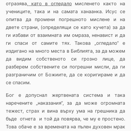
отразява
, като в огледало
мисленето както на
учениците, така и на самата ханаанка. Исус се
опитва да промени погрешното мислене и на
двете страни, (определящи се като кучета) за да
ги избави от взаимната им омраза, ненавист и да
ги спаси от самите тях. Такова „огледало“ е
издигано на много места в Библията, за да можем
да видим собственото си грозно лице, да
разберем собствените си погрешни мисли, да ги
разграничим от Божиите, да се коригираме и да
се спасим.
Бог е допуснал жертвената система и така
наречените „наказания“, за да може огромната
тежест, страх и вина върху ума на грешника да
бъде отнета и той да повярва, че му е простено.
Това обаче е за времената на пълен духовен мрак