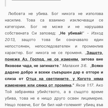
Любовта не убива. Бог никога не използва
насилие. Това са взаимно изключващи се
категории. Бог не може и не нарушава
собствената Си заповед: „
Не убивай
!“ -
Изход
20:13,
защото това би означавало един
непостоянен, непоследователен и променлив
характер. Бог никога не се променя. „
Защото,
понеже Аз, Господ, не се изменям
, затова вие
Яковови чада, не загинахте
.“
Малахия 3:6
. „
Всяко
дадено добро и всеки съвършен дар е отгоре и
слиза от
Отца на светлините, у Когото няма
изменение или сянка от промяна
.“
Яков 1:17
. Ако
Той забранява убийството, а в същото време
убива, това не е нищо друго освен лицемерие.
Нещо повече, Бог би бил най-големият убиец във