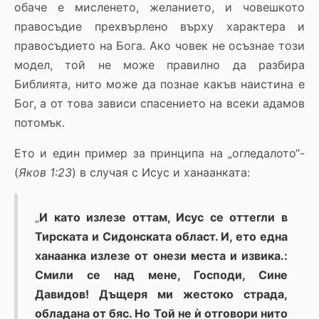
обаче е мисленето, желанието, и човешкото
правосъдие прехвърлено върху характера и
правосъдието на Бога. Ако човек не осъзнае този
модел, той не може правилно да разбира
Библията, нито може да познае какъв наистина е
Бог, а от това зависи спасението на всеки адамов
потомък.
Ето и един пример за принципа на „огледалото“-
(
Яков 1:23
) в случая с Исус и ханаанката:
„
И като излезе оттам, Исус се оттегли в
Тирската и Сидонската област. И, ето една
ханаанка излезе от онези места и извика.:
Смили се над мене, Господи, Сине
Давидов! Дъщеря ми жестоко страда,
обладана от бяс. Но Той не ѝ отговори нито