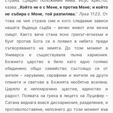
страна. Средно положение няма. Исус Христос
казва: „
Който не е с Мене, е против Мене; и който
не събира с Мене, той разпилява.
“
Лука 11:23
. От
това на чия страна сме и кого следваме зависи
нашата бъдеща съдба – вечен живот или вечна
смърт. Както вече стана ясно грехът-егоизъм и
бунт против Бога се е появил в небето преди
сътворяването на земята. До този момент в
Универса е съществувала пълна хармония.
Божието царство е било като едно голямо
обединено общо семейство състоящо се от
ангели – херувими, серафими и жители на други
планети и светове в Божията необятна вселена.
Царяло е непомрачено щастие, единство и
радост. Появата на греха в лицето на Луцифер –
Сатана веднага внася дисхармония, разделение, и
противопоставяне, непознато до този момент във