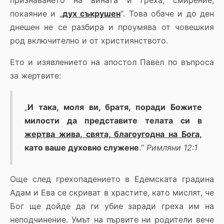
признаването на вината и греха, смирение,
покаяние и „
дух съкрушен
“. Това обаче и до ден
днешен не се разбира и проумява от човешкия
род включително и от християнството.
Ето и изявлението на апостол Павел по въпроса
за жертвите:
„
И така, моля ви, братя, поради Божите
милости да представите телата си в
жертва жива, свята, благоугодна на Бога
,
като ваше духовно служене
.“
Римляни 12:1
Още след грехопадението в Едемската градина
Адам и Ева се скриват в храстите, като мислят, че
Бог ще дойде да ги убие заради греха им на
неподчинение. Умът на първите ни родители вече