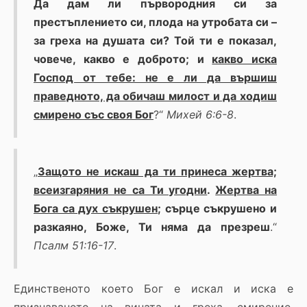
Да дам ли първородния си за
престъплението си, плода на утробата си –
за греха на душата си? Той ти е показал,
човече, какво е доброто; и
какво иска
Господ от тебе: не е ли да вършиш
праведното, да обичаш милост и да ходиш
смирено със своя Бог
?“
Михей 6:6-8
.
„
Защото не искаш да ти принеса жертва;
всеизгаряния не са Ти угодни
.
Жертва на
Бога са дух съкрушен
; сърце съкрушено и
разкаяно, Боже, Ти няма да презреш
.“
Псалм 51:16-17
.
Единственото което Бог е искал и иска е