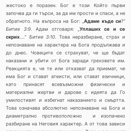
жестоко е поразен. Бог е този Който първи
започва да ги търси, за да им прости и спаси, а не
обратното. На въпроса на Бог: „
Адаме къде си
?“
Битие 3:9
. Адам отговаря: „
Уплаших се и се
скрих
….“
Битие 3:10
. Това неразбиране, страх и
непознаване на характера на Бога продължава и
до днес. Човеците се страхуват, че ще бъдат
наказани и убити от Бога заради греховете им.
Реакцията е, че те или отказват да приемат, че
има Бог и стават атеисти, или стават езичници,
като принасят всевъзможни физически и
материални жертви и дарове с идеята да Го
умилостивят и избегнат наказанието и смъртта.
Това означава абсолютно непознаване на Бога и
диаметрално противоположно и изопачено
разбиране на Неговия характер. А от това зависи