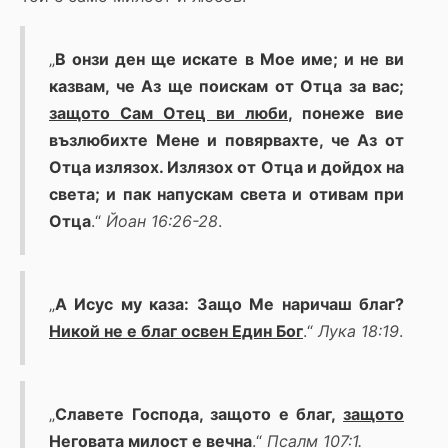
„
В онзи ден ще искате в Мое име; и не ви
казвам, че Аз ще поискам от Отца за вас;
защото Сам Отец ви люби
, понеже вие
възлюбихте Мене и повярвахте, че Аз от
Отца излязох. Излязох от Отца и дойдох на
света; и пак напускам света и отивам при
Отца
.“
Йоан 16:26-28
.
„
А Исус му каза: Защо Ме наричаш благ?
Никой не е благ освен Един Бог
.“
Лука 18:19
.
„
Славете Господа, защото е благ,
защото
Неговата милост е вечна
.“
Псалм 107:1.