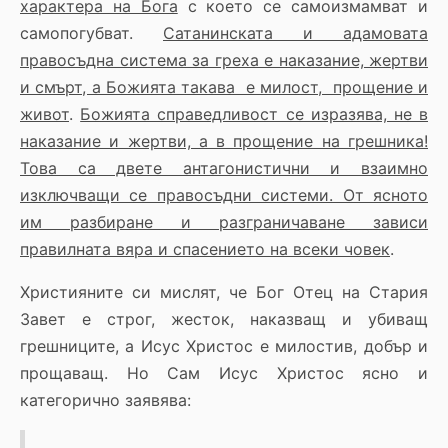
характера на Бога
с което се самоизмамват и
самопогубват.
Сатанинската и адамовата
правосъдна система за греха е наказание, жертви
и смърт, а Божията такава е милост, прощение и
живот
.
Божията справедливост се изразява, не в
наказание и жертви, а в прощение на грешника!
Това са двете антагонистични и взаимно
изключващи се правосъдни системи. От ясното
им разбиране и разграничаване зависи
правилната вяра и спасението на всеки човек
.
Християните си мислят, че Бог Отец на Стария
Завет е строг, жесток, наказващ и убиващ
грешниците, а Исус Христос е милостив, добър и
прощаващ. Но Сам Исус Христос ясно и
категорично заявява: