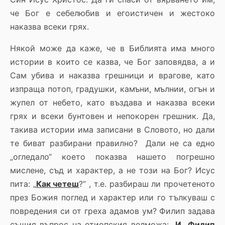
че Бог е себелюбив и егоистичен и жестоко
наказва всеки грях.
Някой може да каже, че в Библията има много
истории в които се казва, че Бог заповядва, а и
Сам убива и наказва грешници и врагове, като
изпраща потоп, градушки, камъни, мълнии, огън и
жупел от небето, като въздава и наказва всеки
грях и всеки бунтовен и непокорен грешник. Да,
такива истории има записани в Словото, но дали
те биват разбирани правилно? Дали не са едно
„огледало“ което показва нашето погрешно
мислене, съд и характер, а не този на Бог? Исус
пита: „
Как четеш
?“ , т.е. разбираш ли прочетеното
през Божия поглед и характер или го тълкуваш с
повредения си от греха адамов ум? Филип задава
същия въпрос на етиопския велможа: „
И Филип