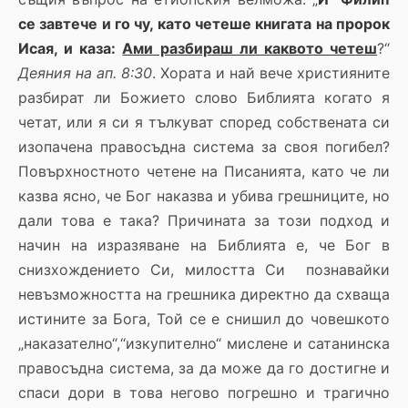
се завтече и го чу, като четеше книгата на пророк
Исая, и каза:
Ами разбираш ли каквото четеш
?“
Деяния на ап. 8:30
. Хората и най вече християните
разбират ли Божието слово Библията когато я
четат, или я си я тълкуват според собствената си
изопачена правосъдна система за своя погибел?
Повърхностното четене на Писанията, като че ли
казва ясно, че Бог наказва и убива грешниците, но
дали това е така? Причината за този подход и
начин на изразяване на Библията е, че Бог в
снизхождението Си, милостта Си познавайки
невъзможността на грешника директно да схваща
истините за Бога, Той се е снишил до човешкото
„наказателно“,“изкупително“ мислене и сатанинска
правосъдна система, за да може да го достигне и
спаси дори в това негово погрешно и трагично