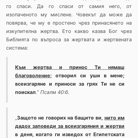
го спаси. Да го спаси от самия него, от
изопаченото му мислене. Човекът да може да
повярва, че му е простено чрез принасянето на
изкупителна жертва. Ето какво казва Бог чрез
Библията по въпроса за жертвата и жертвената
система:
Към жертва и принос Ти нямаш
благоволение
; отворил си уши в мене;
всеизгаряне и приноси за грях Ти не си
поискал
.“
Псалм 40:6
.
„
Защото не говорих на бащите ви,
нито им
дадох заповеди за всеизгаряния и жертви
в деня, когато ги изведох от Египетската