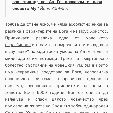
вас лъжец; но Аз Го познавам и пазя
словото Му
.“
Йоан 8:54-55
.
Трябва да стане ясно, че няма абсолютно никаква
разлика в характерите на Бога и на Исус Христос.
Привидната разлика идва от
човешкото
неразбиране
и е само в помрачените и изпаднали
в „аутизъм“
поради греха
умове на Адам и Ева и
милиардите им потомци. Грехът е смъртоносно
болестно състояние на човешкия ум. Ум в който
има неправилна представа за Бога, неправилна
правосъдна система, неправилна ценностна
система, неправилни приоритети и цели в
живота. Вече 6000 години Бог се опитва да
излекува и спаси цялото човечество чрез
примера на живота на Своя възлюбен единороден
Син Исус Христос. Да ги спаси от вярването им,