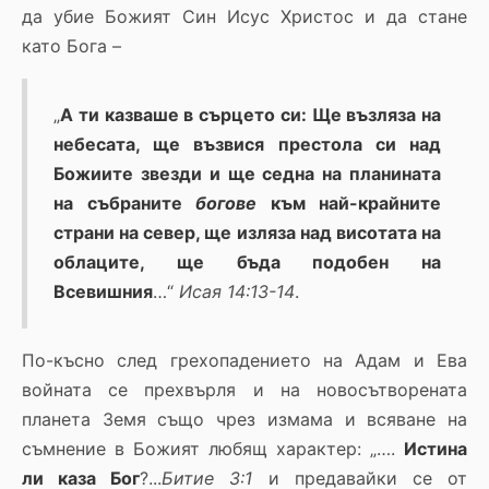
да убие Божият Син Исус Христос и да стане
като Бога –
„
А ти казваше в сърцето си: Ще възляза на
небесата, ще възвися престола си над
Божиите звезди и ще седна на планината
на събраните
богове
към най-крайните
страни на север, ще изляза над висотата на
облаците, ще бъда подобен на
Всевишния
…“
Исая 14:13-14
.
По-късно след грехопадението на Адам и Ева
войната се прехвърля и на новосътворената
планета Земя също чрез измама и всяване на
съмнение в Божият любящ характер: „….
Истина
ли каза Бог
?...
Битие 3:1
и предавайки се от