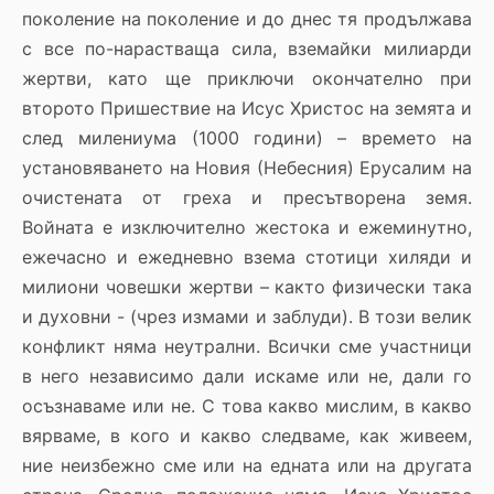
поколение на поколение и до днес тя продължава
с все по-нарастваща сила, вземайки милиарди
жертви, като ще приключи окончателно при
второто Пришествие на Исус Христос на земята и
след милениума (1000 години) – времето на
установяването на Новия (Небесния) Ерусалим на
очистената от греха и пресътворена земя.
Войната е изключително жестока и ежеминутно,
ежечасно и ежедневно взема стотици хиляди и
милиони човешки жертви – както физически така
и духовни - (чрез измами и заблуди). В този велик
конфликт няма неутрални. Всички сме участници
в него независимо дали искаме или не, дали го
осъзнаваме или не. С това какво мислим, в какво
вярваме, в кого и какво следваме, как живеем,
ние неизбежно сме или на едната или на другата