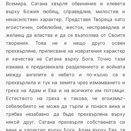
Всемира. Сатана хвърля обвинение и клевета
върху Божия любящ, справедлив, милостив и
ненасилствен характер. Представя Твореца като
егоистичен, себелюбив, жесток, несправедлив и
желаещ да властва и да се възползва от Своите
творения. Това не е нищо друго освен
прехвърляне, приписване на извратения характер
и качества на Сатана върху Бога. Точно тази
измама е предизвикала разделението и войната
между ангелите в небето и по-късно се е
прехвърлила и тук на земята чрез измамването и
греха на Адам и Ева и на всичките им потомци.
Естеството на греха е такова, че егоизмът-
себелюбието не може да търпи и понася вина и
трябва незабавно да бъде прехвърлена върху
някой друг. Сатана прехвърля собствената си
вина и характер върху Бога, Адам върху Ева, тя