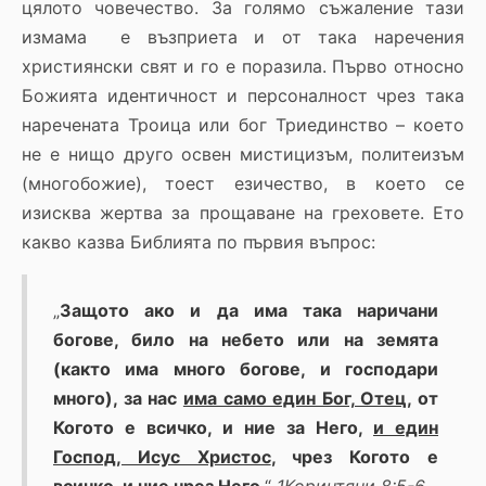
цялото човечество. За голямо съжаление тази
измама е възприета и от така наречения
християнски свят и го е поразила. Първо относно
Божията идентичност и персоналност чрез така
наречената Троица или бог Триединство – което
не е нищо друго освен мистицизъм, политеизъм
(многобожие), тоест езичество, в което се
изисква жертва за прощаване на греховете. Ето
какво казва Библията по първия въпрос:
„
Защото ако и да има така наричани
богове, било на небето или на земята
(както има много богове, и господари
много), за нас
има само един Бог, Отец
, от
Когото е всичко, и ние за Него,
и един
Господ, Исус Христос
, чрез Когото е