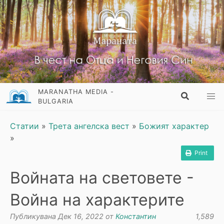
MARANATHA MEDIA -
BULGARIA
Статии
»
Трета ангелска вест
»
Божият характер
»
Print
Войната на световете -
Война на характерите
Публикувана Дек 16, 2022 от
Константин
1,589