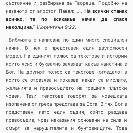
състояние и разбиране за Твореца. Подобно на
казаното от апостол Павел: „…
На всички станах
всичко, та по всякакъв начин да спася
неколцина
.“
1Коринтяни 9:22
.
Библията е написана по един много специален
начин. В нея е представен един двуполюсен
модел. На единият полюс са текстове и истории
които ясно и буквално заявяват какъв наистина е
Бог. На другият полюс са текстове (
огледало
) в
които се отразява и показва, какви са мислите,
желанията и правосъдието на грешния плътски
човек. Тези текстове говорят за човешката
изопачена от греха представа за Бога. В тях Бог е
представен, като един съдия, който раздава
правосъдие, чрез наказания основани на сила и
смърт за нарушителите и бунтовниците. Това