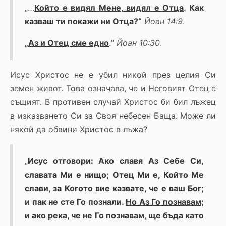
„…
Който е видял Мене, видял е Отца
. Как
казваш ти покажи ни Отца?“
Йоан 14:9
.
„
Аз и Отец сме едно
.“
Йоан 10:30
.
Исус Христос не е убил никой през целия Си
земен живот. Това означава, че и Неговият Отец е
същият. В противен случай Христос би бил лъжец
в изказването Си за Своя небесен Баща. Може ли
някой да обвини Христос в лъжа?
„
Исус отговори: Ако славя Аз Себе Си,
славата Ми е нищо; Отец Ми е, Който Ме
слави, за Когото вие казвате, че е ваш Бог;
и пак не сте Го познали.
Но Аз Го познавам;
и ако река, че не Го познавам, ще бъда като