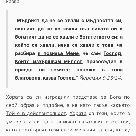
казва:
„
Мъдрият да не се хвали с мъдростта си,
силният да не се хвали със силата си и
богатият да не се хвали с богатството си; а
който се хвали, нека се хвали с това, че
разбира
и познава Мене
, че съм
Господ,
Който извършвам милост
, правосъдие и
правда на земята;
понеже в това
благоволя, казва Господ
.“
Йеремия 9:23-24
.
Хората са си изградили представа за Бога по
свой образ и подобие, а не като такъв какъвто
Той е в действителност
.
Хората
са тези, които в
умовете и сърцата си искат наказания и жертви,
като прехвърлят тези свои желания за съд върху