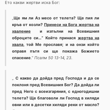
Ето какви жертви иска Бог:
„
Ще ям ли Аз месо от телета? Ще пия ли
кръв от козли?
Принеси на Бога жертва на
хваление
и изпълни на Всевишния
оброците си…“ Който принася
жертва на
хвала
, той Ме прославя; и на онзи който
оправя пътя си ще покажа Божието
спасение
.“
Псалм 50 13-14, 23
.
„
С какво да дойда пред Господа и да се
поклоня пред Всевишния Бог? Да дойда ли
пред Него с всеизгаряния, с едногодишни
телета? Ще благоволи ли Господ в хиляди
овни или в десетки хиляди реки от масло?