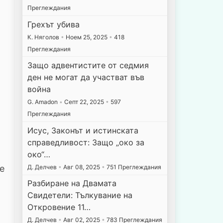
Преглеждания
Грехът убива
К. Няголов
•
Ноем 25, 2025
•
418
Преглеждания
Защо адвентистите от седмия
ден не могат да участват във
война
G. Amadon
•
Септ 22, 2025
•
597
Преглеждания
Исус, Законът и истинската
справедливост: Защо „око за
око“…
Д. Делчев
•
Авг 08, 2025
•
751 Преглеждания
е
Разбиране на Двамата
Свидетели: Тълкувание на
Откровение 11…
Д. Делчев
•
Авг 02, 2025
•
783 Преглеждания