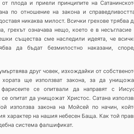
 от плода и приели принципите на Сатанинскот
ана по отношение на закона и справедливостта
доставя никаква милост. Всички грехове трябва д
а, грехът означава нещо, което е в несъгласие 
вешки същества сме наследили идеята, че всичк
ябва да бъдат безмилостно наказани, споре
умъртвява друг човек, изхождайки от собственот
 хората ще използват закона, за да унищожа
 фарисеите се опитвали да направят с Иисус
 се опитат да унищожат Христос. Сатана използв
Той използва закона на Мойсей по начин, койт
я характер на нашия небесен Баща. Как той прав
ъдебна система фалшификат.