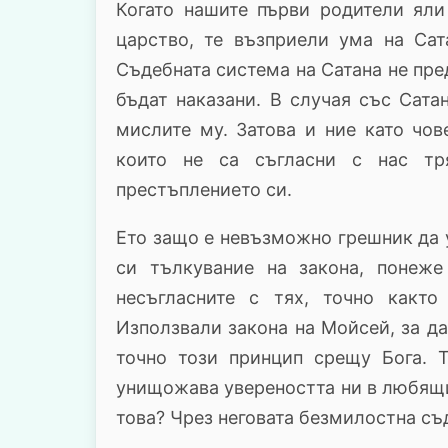
Когато нашите първи родители яли
царство, те възприели ума на Сат
Съдебната система на Сатана не пре
бъдат наказани. В случая със Сатан
мислите му. Затова и ние като чо
които не са съгласни с нас тр
престъплението си.
Ето защо е невъзможно грешник да 
си тълкувание на закона, понеже
несъгласните с тях, точно както
Използвали закона на Мойсей, за да
точно този принцип срещу Бога. 
унищожава увереността ни в любящи
това? Чрез неговата безмилостна с