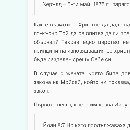
Херълд – 6-ти май, 1875 г., парагр
Как е възможно Христос да даде на
по-късно Той да се опитва да ги пр
обърнал? Такова едно царство не
принципи на изповядващия се христи
бъде разделен срещу Себе си.
В случая с жената, която била д
закона на Мойсей, който ни показва
закон.
Първото нещо, което им казва Иисус
Йоан 8:7 Но като продължаваха да