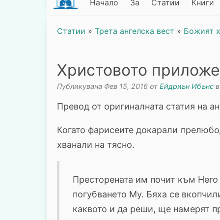
Начало
За
Статии
Книги
Статии
»
Трета ангелска вест
»
Божият 
Христовото приложе
Публикувана Фев 15, 2016 от
Ейдриън Ибънс
Превод от оригиналната статия на англ
Когато фарисеите докарали прелюбод
хванали на тясно.
Престорената им почит към Него
погубването Му. Бяха се вкопчил
каквото и да реши, ще намерят п