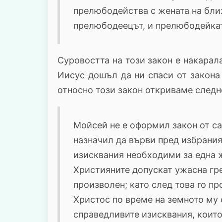
прелюбодейства с жената на бли
прелюбодеецът, и прелюбодейкат
Суровостта на този закон е накарал
Иисус дошъл да ни спаси от закона 
относно този закон откриваме следн
Мойсей не е оформил закон от са
назначил да върви пред избрания
изисквания необходими за една ж
Християните допускат ужасна гре
произволен; като след това го пр
Христос по време на земното му 
справедливите изисквания, които