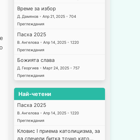
Време за избор
Д. Дамянов
•
Апр 21, 2025
•
704
Преглеждания
Пасха 2025
е
В. Ангелова
•
Апр 14, 2025
•
1220
о
Преглеждания
Божията слава
Д. Георгиев
•
Март 24, 2025
•
757
Преглеждания
Най-четени
Пасха 2025
В. Ангелова
•
Апр 14, 2025
•
1220
Преглеждания
Кловис I приема католицизма, за
да спечели битка точно като…