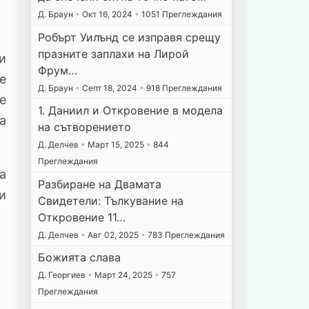
Д. Браун
•
Окт 16, 2024
•
1051 Преглеждания
Робърт Уилънд се изправя срещу
празните заплахи на Лирой
и
Фрум…
е
Д. Браун
•
Септ 18, 2024
•
918 Преглеждания
е
1. Даниил и Откровение в модела
а
на сътворението
Д. Делчев
•
Март 15, 2025
•
844
Преглеждания
а
Разбиране на Двамата
и
Свидетели: Тълкувание на
Откровение 11…
Д. Делчев
•
Авг 02, 2025
•
783 Преглеждания
Божията слава
Д. Георгиев
•
Март 24, 2025
•
757
Преглеждания