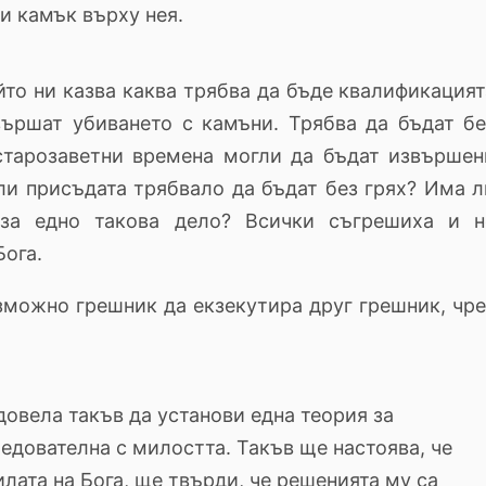
ли камък върху нея.
то ни казва каква трябва да бъде квалификацият
вършат убиването с камъни. Трябва да бъдат бе
 старозаветни времена могли да бъдат извършен
ли присъдата трябвало да бъдат без грях? Има л
 за едно такова дело? Всички съгрешиха и н
Бога.
зможно грешник да екзекутира друг грешник, чре
довела такъв да установи една теория за
ледователна с милостта. Такъв ще настоява, че
илата на Бога, ще твърди, че решенията му са