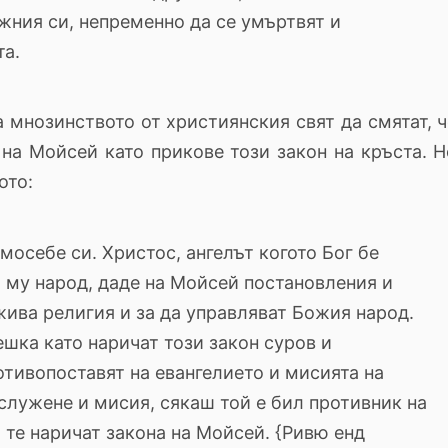
жния си, непременно да се умъртвят и
а.
а мнозинството от християнския свят да смятат, ч
на Мойсей като прикове този закон на кръста. Н
ото:
мосебе си. Христос, ангелът когото Бог бе
 му народ, даде на Мойсей постановления и
ива религия и за да управляват Божия народ.
шка като наричат този закон суров и
отивопоставят на евангелието и мисията на
служене и мисия, сякаш той е бил противник на
 те наричат закона на Мойсей. {Ривю енд