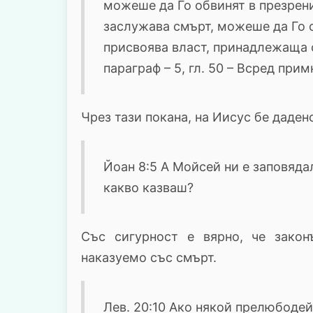
можеше да Го обвинят в презрени
заслужава смърт, можеше да Го о
присвоява власт, принадлежаща с
параграф – 5, гл. 50 – Всред прим
Чрез тази покана, на Иисус бе даден
Йоан 8:5 А Мойсей ни е заповядал
какво казваш?
Със сигурност е вярно, че закон
наказуемо със смърт.
Лев. 20:10 Ако някой прелюбодей