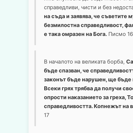
справедливи, чисти и без недост
на съда и заявява, че съветите 
безмилостна справедливост
,
фа
е
така омразен на Бога
.
Писмо 16 
В началото на великата борба,
Са
бъде спазван
,
че справедливостт
законът бъде нарушен, ще бъде
Всеки грях трябва да получи св
опрости наказанието за греха
,
То
справедливостта
.
Копнежът на в
17