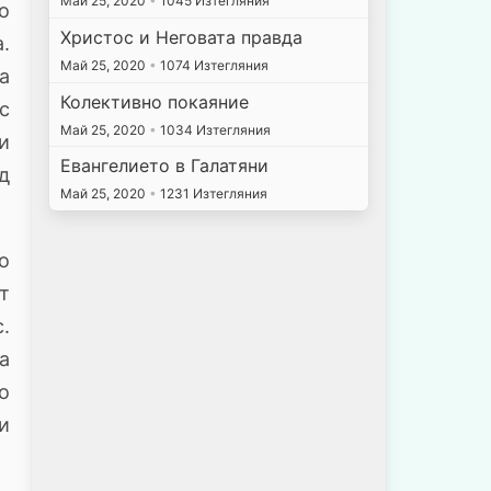
Май 25, 2020
•
1045 Изтегляния
о
Христос и Неговата правда
.
Май 25, 2020
•
1074 Изтегляния
а
Колективно покаяние
с
Май 25, 2020
•
1034 Изтегляния
и
Евангелието в Галатяни
д
Май 25, 2020
•
1231 Изтегляния
о
т
.
а
о
и