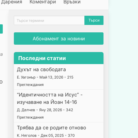
Дарения
Коментари
Връзки
Абонамент за новини
на
Последни статии
Духът на свободата
E. Уагонър
•
Май 13, 2026
•
215
о
Преглеждания
“Идентичността на Исус” -
изучаване на Йоан 14-16
Д. Делчев
•
Яну 28, 2026
•
342
Преглеждания
Трябва да се родите отново
К. Няголов
•
Дек 05, 2025
•
370