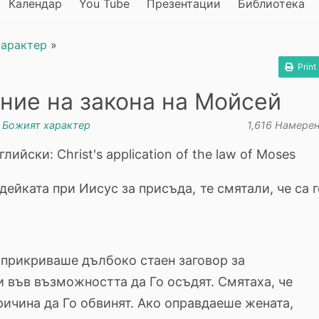
Календар
You Tube
Презентации
Библиотека
характер
»
Print
ние на закона на Мойсей
в
Божият характер
1,616 Намере
ийски: Christ's application of the law of Moses
ейката при Иисус за присъда, те смятали, че са г
 прикриваше дълбоко стаен заговор за
и във възможността да Го осъдят. Смятаха, че
ричина да Го обвинят. Ако оправдаеше жената,