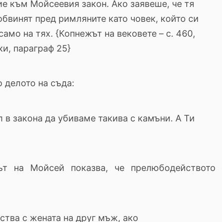
е към Мойсеевия закон. Ако заявеше, че тя
бвинят пред римляните като човек, който си
амо на тях. {Копнежът на вековете – с. 460,
ки, параграф 25}
о делото на съда:
 в закона да убиваме такива с камъни. А Ти
ът на Мойсей показва, че прелюбодейството 
ства с жената на друг мъж, ако