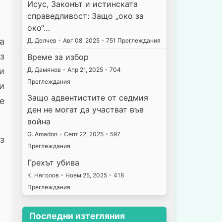
Исус, Законът и истинската
справедливост: Защо „око за
око“…
а
Д. Делчев
•
Авг 08, 2025
•
751 Преглеждания
з
Време за избор
Д. Дамянов
•
Апр 21, 2025
•
704
и
Преглеждания
и
Защо адвентистите от седмия
е
ден не могат да участват във
война
G. Amadon
•
Септ 22, 2025
•
597
з
Преглеждания
Грехът убива
К. Няголов
•
Ноем 25, 2025
•
418
Преглеждания
Последни изтегляния