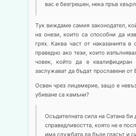
вас е безгрешен, нека пръв хвър
Тук виждаме самия законодател, кой
на онези, които са способни да из
грях. Каква част от наказанията в
праведно ако тези, които изпълнява
човек, който да е квалифициран
заслужават да бъдат прославени от 
Освен чрез лицемерие, защо е невъ
убиване са камъни?
Осъдителната сила на Сатана би 
справедливостта, която не е пос
има службата да бъде гласът и с