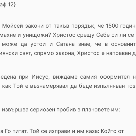
аф 12}
 Мойсей закони от такъв порядък, че 1500 годин
емахне и унищожи? Христос срещу Себе си ли се 
 може да устои и Сатана знае, че в основнит
янски свят, спрямо закона, Христос е направен д
оведена при Иисус, виждаме самия оформител н
, как Той е възнамерявал да бъде изпълняван тоз
 извършва сериозен пробив в плановете им:
 Го питат, Той се изправи и им каза: Който от