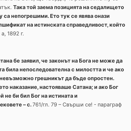
атък.
Така той заема поз
и
цията на седалището
му са непогрешими
.
Ето тук се явява онази
лшификат на истинската справедливост
,
който
a, 1892 г.
тана бе заявил, че законът на Бога не може да
а била непоследователна с милостта и че ако
 невъзможно грешникът да бъде опростен
.
оето наказание
,
настояваше Сатана
;
и ако Бог
й не би бил Бог на истината и
ековете – с.
761/гл. 79 – Свърши се! - параграф