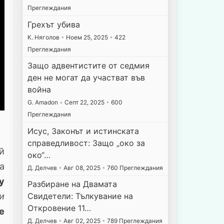
Преглеждания
Грехът убива
К. Няголов
•
Ноем 25, 2025
•
422
Преглеждания
Защо адвентистите от седмия
ден не могат да участват във
война
G. Amadon
•
Септ 22, 2025
•
600
Преглеждания
Исус, Законът и истинската
справедливост: Защо „око за
й
око“…
а
Д. Делчев
•
Авг 08, 2025
•
760 Преглеждания
у
Разбиране на Двамата
и
Свидетели: Тълкувание на
Откровение 11…
 е
Д. Делчев
•
Авг 02, 2025
•
789 Преглеждания