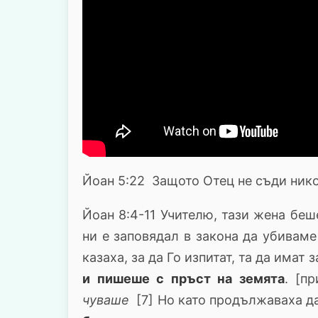
Йоан 5:22 Защото Отец не съди нико
Йоан 8:4-11 Учителю, тази жена бе
ни е заповядал в закона да убиваме
казаха, за да Го изпитат, та да имат 
и пишеше с пръст на земята
. [п
чуваше
[7] Но като продължаваха да 