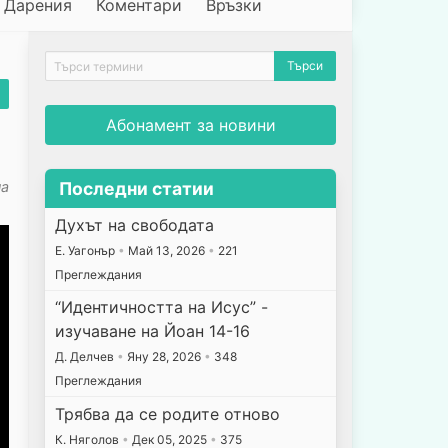
Дарения
Коментари
Връзки
Абонамент за новини
на
Последни статии
Духът на свободата
E. Уагонър
•
Май 13, 2026
•
221
Преглеждания
“Идентичността на Исус” -
изучаване на Йоан 14-16
Д. Делчев
•
Яну 28, 2026
•
348
Преглеждания
Трябва да се родите отново
К. Няголов
•
Дек 05, 2025
•
375