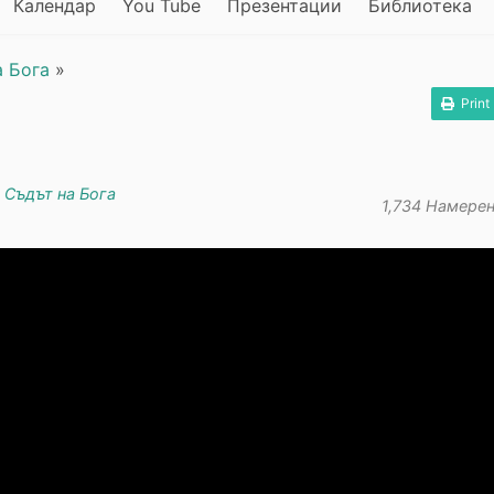
Календар
You Tube
Презентации
Библиотека
а Бога
»
Print
в
Съдът на Бога
1,734 Намере