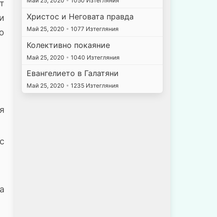
Май 25, 2020
•
1050 Изтегляния
т
Христос и Неговата правда
си
Май 25, 2020
•
1077 Изтегляния
ю
Колективно покаяние
Май 25, 2020
•
1040 Изтегляния
Евангелието в Галатяни
Май 25, 2020
•
1235 Изтегляния
я
с
а