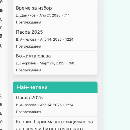
се
Време за избор
а
Д. Дамянов
•
Апр 21, 2025
•
711
с
Преглеждания
я
Пасха 2025
й
В. Ангелова
•
Апр 14, 2025
•
1224
;
Преглеждания
Божията слава
Д. Георгиев
•
Март 24, 2025
•
760
Преглеждания
Най-четени
,
Пасха 2025
в
В. Ангелова
•
Апр 14, 2025
•
1224
 в
Преглеждания
е
Кловис I приема католицизма, за
да спечели битка точно като…