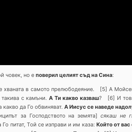
й човек, но е
поверил целият съд на Сина
:
ше хваната в самото прелюбодеяние. [5] А Мойсе
 такива с камъни.
А Ти какво казваш
? [6] И тов
за какво да Го обвиняват.
А Иисус се наведе надол
риципът за Господството на земята]
сякаш не г
Го питат, Той се изправи и им каза:
Който от вас