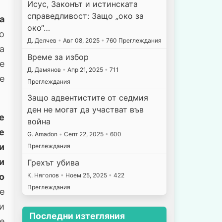
Исус, Законът и истинската
справедливост: Защо „око за
а
око“…
о
Д. Делчев
•
Авг 08, 2025
•
760 Преглеждания
а
Време за избор
те
Д. Дамянов
•
Апр 21, 2025
•
711
е
Преглеждания
Защо адвентистите от седмия
ден не могат да участват във
е
война
е
G. Amadon
•
Септ 22, 2025
•
600
и
Преглеждания
и
Грехът убива
о
К. Няголов
•
Ноем 25, 2025
•
422
Преглеждания
е
и
Последни изтегляния
е