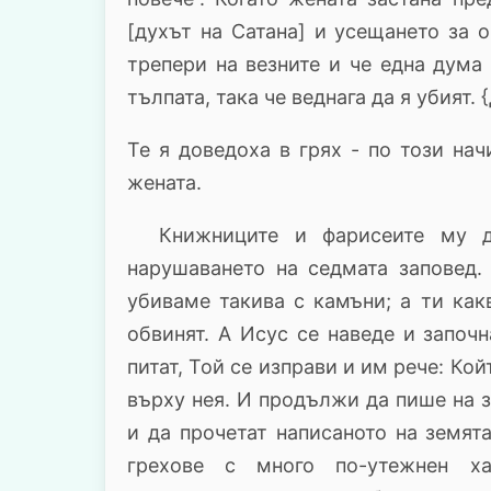
[духът на Сатана] и усещането за 
трепери на везните и че една дума
тълпата, така че веднага да я убият.
Те я ​​доведоха в грях - по този н
жената.
Книжниците и фарисеите му дов
нарушаването на седмата заповед.
убиваме такива с камъни; а ти какв
обвинят. А Исус се наведе и започ
питат, Той се изправи и им рече: Ко
върху нея. И продължи да пише на з
и да прочетат написаното на земята
грехове с много по-утежнен х