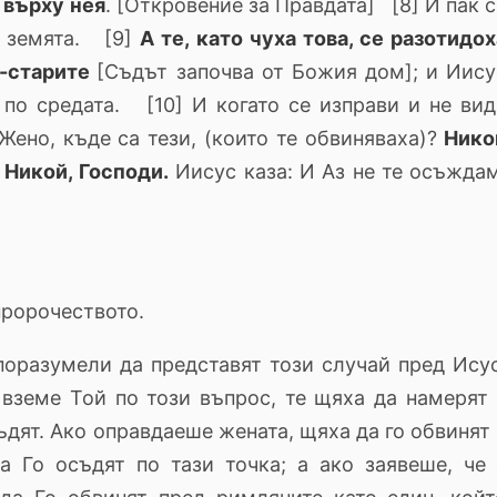
 върху нея
. [Откровение за Правдата] [8] И пак 
а земята. [9]
А те, като чуха това, се разотидох
о-старите
[Съдът започва от Божия дом]; и Иису
 по средата. [10] И когато се изправи и не вид
 Жено, къде са тези, (които те обвиняваха)?
Нико
:
Никой, Господи.
Иисус каза: И Аз не те осъждам
пророчеството.
поразумели да представят този случай пред Исус
 вземе Той по този въпрос, те щяха да намерят 
съдят. Ако оправдаеше жената, щяха да го обвинят
а Го осъдят по тази точка; а ако заявеше, че 