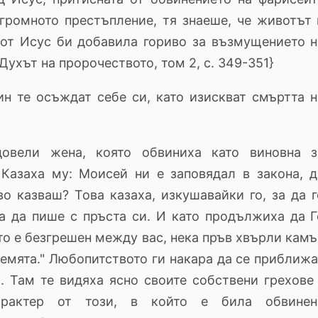
огромното престъпление, тя знаеше, че животът 
 от Исус би добавила гориво за възмущението н
 {Духът на пророчеството, том 2, с. 349-351}
ачин те осъждат себе си, като изискват смъртта н
ели жена, която обвиниха като виновна з
 Казаха му: Моисей ни е заповядал в закона, д
о казваш? Това казаха, изкушавайки го, за да г
на да пише с пръста си. И като продължиха да Г
йто е безгрешен между вас, нека пръв хвърли кам
емята." Любопитството ги накара да се приближа
. Там те видяха ясно своите собствени грехове 
арактер от този, в който е била обвинен