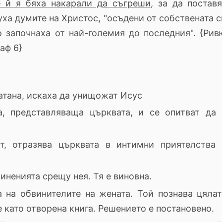
е й я бяха накарали да съгреши
, за да поставя
уха думите на Христос, "осъдени от собствената 
о започнаха от най-големия до последния". {Рив
раф 6}
Сатана, искаха да унищожат Исус
, представляваща църквата, и се опитват да 
т, отразява църквата в интимни приятелства 
иненията срещу нея. Тя е виновна.
а на обвинителите на жената. Той познава цялат
е като отворена книга. Решението е постановено.