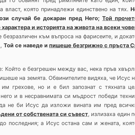
да Го обвинят пред римляните като един, койт
а власт, която принадлежи единствено на тях.
Н
ози случай бе докаран пред Него
;
Той прочет
 характера и историята на живота на всеки чове
 безразличен към въпроса на фарисеите, и докат
о,
Той се наведе и
пишеше безгрижно с пръста С
 Който е безгрешен между вас, нека пръв хвърл
пишеше на земята. Обвинителите видяха, че Исус 
 им грехове, но и е бил запознат с тяхната це
 него и в несравнимата си мъдрост победи техни
 да не би Исус да изложи вината им пред всичк
ъдени от собствената си съвест
, излизаха един 
 до последния; а Исус остана сам и жената, коят