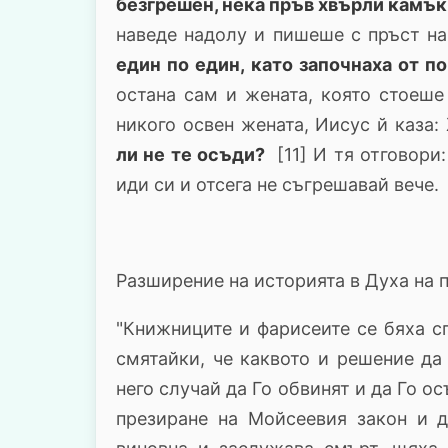
безгрешен, нека пръв хвърли камък
наведе надолу и пишеше с пръст н
един по един, като започнаха от п
остана сам и жената, която стоеше
никого освен жената, Иисус й каза:
ли не те осъди?
[11] И тя отговори
иди си и отсега не съгрешавай вече.
Разширение на историята в Духа на 
"Книжниците и фарисеите се бяха с
смятайки, че каквото и решение да
него случай да Го обвинят и да Го о
презиране на Мойсеевия закон и д