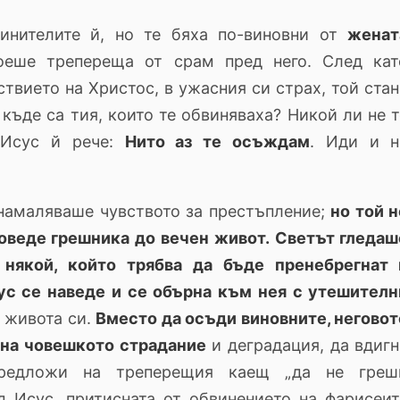
ителите й, но те бяха по-виновни от
женат
тоеше трепереща от срам пред него. След кат
твието на Христос, в ужасния си страх, той стан
 къде са тия, които те обвиняваха? Никой ли не 
. Исус й рече:
Нито аз те осъждам
. Иди и н
 намаляваше чувството за престъпление;
но той н
доведе грешника до вечен живот. Светът гледаш
 някой, който трябва да бъде пренебрегнат 
сус се наведе и се обърна към нея с утешителн
 живота си.
Вместо да осъди виновните, неговот
 на човешкото страдание
и деградация, да вдигн
редложи на треперещия каещ „да не греш
ед Исус, притисната от обвинението на фарисеит