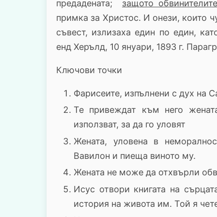
предадената;
защото обвинителит
примка за Христос. И онези, които ч
съвест, излизаха един по един, кат
енд Херълд, 10 януари, 1893 г. Параг
Ключови точки
Фарисеите, изпълнени с дух на 
Те привеждат към него жената
използват, за да го уловят
Жената, уловена в неморалнос
Вавилон и пиеща виното му.
Жената не може да отхвърли обв
Исус отвори книгата на сърцат
история на живота им. Той я чет