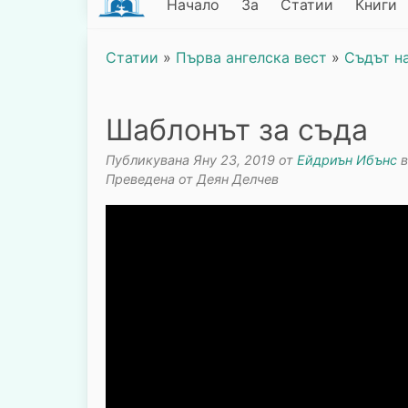
Начало
За
Статии
Книги
Статии
»
Първа ангелска вест
»
Съдът н
Шаблонът за съда
Публикувана Яну 23, 2019 от
Ейдриън Ибънс
Преведена от Деян Делчев