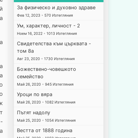
За физическо и духовно здраве
й
Фев 12, 2023
•
570 Изтегляния
а
Ум, характер, личност - 2
Ноем 16, 2022
•
1013 Изтегляния
а
Свидетелства към църквата -
том 8а
Авг 23, 2020
•
1730 Изтегляния
а
Божествено-човешкото
а
семейство
о
Май 26, 2020
•
945 Изтегляния
о
Уроци по вяра
ък
Май 26, 2020
•
1082 Изтегляния
т
Пътят надолу
Май 25, 2020
•
1054 Изтегляния
-
Вестта от 1888 година
а