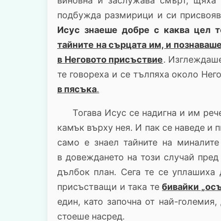
виновна и заслужава смърт, щяха 
подбужда размирици и си присвояв
Исус знаеше добре с каква цел т
тайните на сърцата им, и познаваше
в Неговото присъствие
. Изглеждаше
те говореха и се тълпяха около Нег
в пясъка
.
Тогава Исус се надигна и им рече:
камък върху нея. И пак се наведе и 
само е знаел тайните на миналите
в довеждането на този случай пред
дълбок план. Сега те се уплашиха
присъстващи и така те
бивайки „ос
един, като започна от най-големия,
стоеше насред.