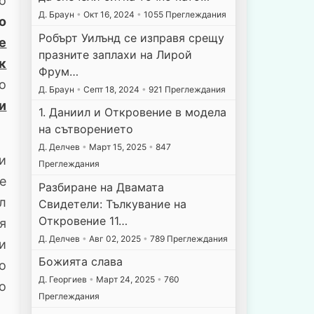
о
Д. Браун
•
Окт 16, 2024
•
1055 Преглеждания
о
Робърт Уилънд се изправя срещу
е
празните заплахи на Лирой
к
Фрум…
о
Д. Браун
•
Септ 18, 2024
•
921 Преглеждания
и
1. Даниил и Откровение в модела
на сътворението
Д. Делчев
•
Март 15, 2025
•
847
и
Преглеждания
не
Разбиране на Двамата
л
Свидетели: Тълкувание на
Откровение 11…
я
Д. Делчев
•
Авг 02, 2025
•
789 Преглеждания
и
Божията слава
по
Д. Георгиев
•
Март 24, 2025
•
760
о
Преглеждания