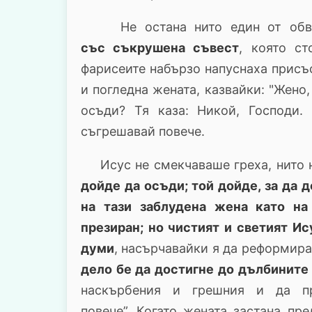
Не остана нито един от обвин
със съкрушена съвест
, която с
фарисеите набързо напуснаха присъс
и погледна жената, казвайки: "Жено,
осъди? Тя каза: Никой, Господи
съгрешавай повече.
Исус не смекчаваше греха, нито
дойде да осъди; той дойде, за да 
на тази заблудена жена като на
презиран; но чистият и светият И
думи
, насърчавайки я да реформира
дело бе да достигне до дълбините
наскърбения и грешния и да п
повече”. Когато жената застана пр