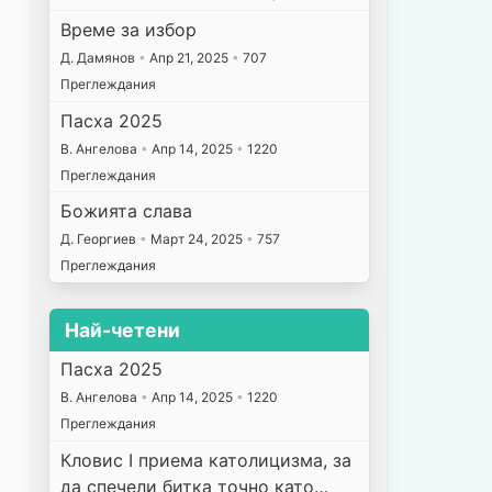
Време за избор
Д. Дамянов
•
Апр 21, 2025
•
707
Преглеждания
Пасха 2025
В. Ангелова
•
Апр 14, 2025
•
1220
Преглеждания
Божията слава
Д. Георгиев
•
Март 24, 2025
•
757
Преглеждания
Най-четени
Пасха 2025
В. Ангелова
•
Апр 14, 2025
•
1220
Преглеждания
Кловис I приема католицизма, за
да спечели битка точно като…