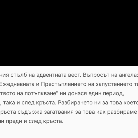
ия стълб на адвентната вест. Въпросът на ангела
Ежедневната и Престъплението на запустението т
твото на потъпкване" ни донася един период,
 така и след кръста. Разбирането ни за това коет
ръста съдържа загатвания за това как разбираме
ни преди и след кръста.