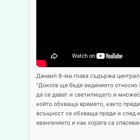
Данаил 8-ма глава съдържа централн
"Докога ще бъде видението относно 
да се дават и светилището и множес
който обхваща времето, както преди,
всъщност се обхваща преди и след к
евангелието и как хората са спасява