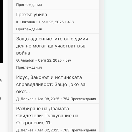
Преглеждания
Грехът убива
К. Няголов
•
Ноем 25, 2025
•
418
Преглеждания
Защо адвентистите от седмия
ден не могат да участват във
война
G. Amadon
•
Септ 22, 2025
•
597
Преглеждания
:
Исус, Законът и истинската
а
справедливост: Защо „око за
око“…
о
Д. Делчев
•
Авг 08, 2025
•
754 Преглеждания
Разбиране на Двамата
Свидетели: Тълкувание на
Откровение 11…
Д. Делчев
•
Авг 02, 2025
•
783 Преглеждания