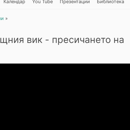
Календар
You Tube
Презентации
Библиотека
ии
»
щния вик - пресичането на