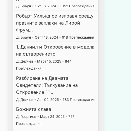
Д. Браун
•
Окт 16, 2024
•
1052 Преглеждания
Робърт Уилънд се изправя срещу
празните заплахи на Лирой
Фрум…
Д. Браун
•
Септ 18, 2024
•
918 Преглеждания
1. Даниил и Откровение в модела
на сътворението
Д. Делчев
•
Март 15, 2025
•
844
Преглеждания
Разбиране на Двамата
Свидетели: Тълкувание на
Откровение 11…
Д. Делчев
•
Авг 02, 2025
•
783 Преглеждания
Божията слава
Д. Георгиев
•
Март 24, 2025
•
757
Преглеждания