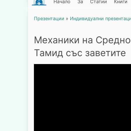
Начало
За
Статии
Книги
Презентации
»
Индивидуални презентац
Механики на Средно
Тамид със заветите