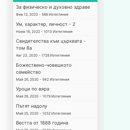
За физическо и духовно здраве
Фев 12, 2023
•
568 Изтегляния
Ум, характер, личност - 2
Ноем 16, 2022
•
1013 Изтегляния
Свидетелства към църквата -
том 8а
Авг 23, 2020
•
1728 Изтегляния
Божествено-човешкото
семейство
Май 26, 2020
•
942 Изтегляния
Уроци по вяра
Май 26, 2020
•
1079 Изтегляния
Пътят надолу
Май 25, 2020
•
1052 Изтегляния
Вестта от 1888 година