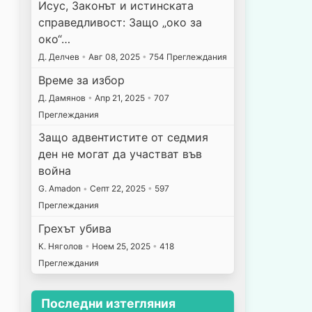
Исус, Законът и истинската
справедливост: Защо „око за
око“…
Д. Делчев
•
Авг 08, 2025
•
754 Преглеждания
Време за избор
Д. Дамянов
•
Апр 21, 2025
•
707
Преглеждания
Защо адвентистите от седмия
ден не могат да участват във
война
G. Amadon
•
Септ 22, 2025
•
597
Преглеждания
Грехът убива
К. Няголов
•
Ноем 25, 2025
•
418
Преглеждания
Последни изтегляния