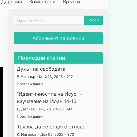
Дарения
Коментари
Връзки
Абонамент за новини
Последни статии
Духът на свободата
E. Уагонър
•
Май 13, 2026
•
217
Преглеждания
“Идентичността на Исус” -
изучаване на Йоан 14-16
Д. Делчев
•
Яну 28, 2026
•
344
Преглеждания
Трябва да се родите отново
К. Няголов
•
Дек 05, 2025
•
370