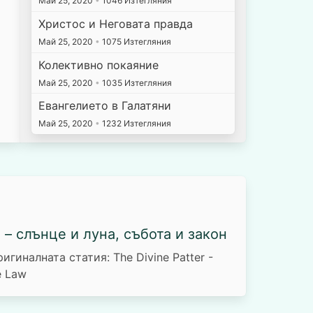
Май 25, 2020
•
1046 Изтегляния
Христос и Неговата правда
Май 25, 2020
•
1075 Изтегляния
Колективно покаяние
Май 25, 2020
•
1035 Изтегляния
Евангелието в Галатяни
Май 25, 2020
•
1232 Изтегляния
– слънце и луна, събота и закон
игиналната статия: The Divine Patter -
e Law