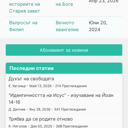
Апр 23, 2026
историите на
на Бога
Стария завет
Въпросът на
Вечното
Юни 20,
Филип
евангелие
2024
Абонамент за новини
Последни статии
Духът на свободата
E. Уагонър
•
Май 13, 2026
•
214 Преглеждания
“Идентичността на Исус” - изучаване на Йоан
14-16
Д. Делчев
•
Яну 28, 2026
•
341 Преглеждания
Трябва да се родите отново
К. Няголов
•
Дек 05, 2025
•
368 Преглеждания