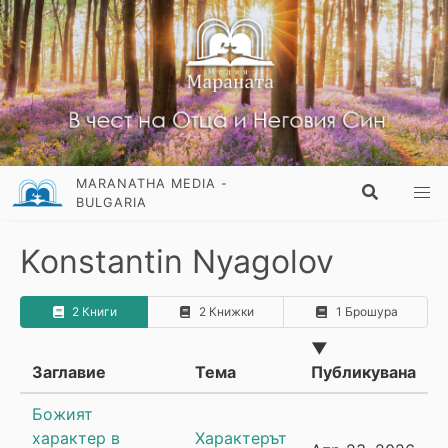
MARANATHA MEDIA -
BULGARIA
Konstantin Nyagolov
2 Книги
2 Книжки
1 Брошура
▼
Заглавие
Тема
Публикувана
Божият
характер в
Характерът