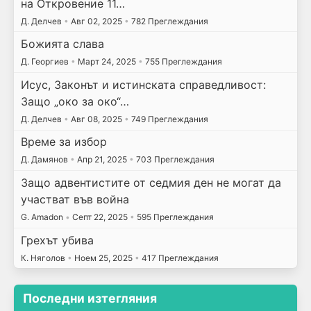
на Откровение 11…
Д. Делчев
•
Авг 02, 2025
•
782 Преглеждания
Божията слава
Д. Георгиев
•
Март 24, 2025
•
755 Преглеждания
Исус, Законът и истинската справедливост:
Защо „око за око“…
Д. Делчев
•
Авг 08, 2025
•
749 Преглеждания
Време за избор
Д. Дамянов
•
Апр 21, 2025
•
703 Преглеждания
Защо адвентистите от седмия ден не могат да
участват във война
G. Amadon
•
Септ 22, 2025
•
595 Преглеждания
Грехът убива
К. Няголов
•
Ноем 25, 2025
•
417 Преглеждания
Последни изтегляния