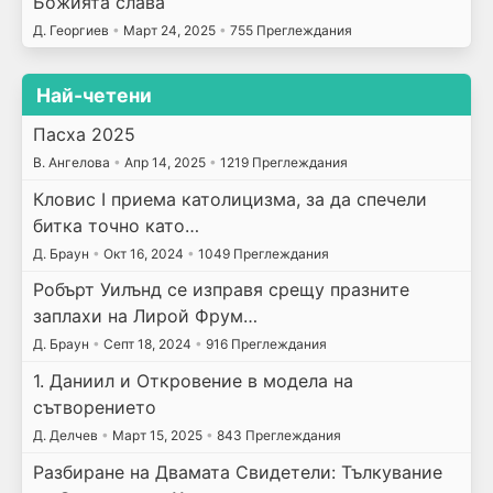
Божията слава
Д. Георгиев
•
Март 24, 2025
•
755 Преглеждания
Най-четени
Пасха 2025
В. Ангелова
•
Апр 14, 2025
•
1219 Преглеждания
Кловис I приема католицизма, за да спечели
битка точно като…
Д. Браун
•
Окт 16, 2024
•
1049 Преглеждания
Робърт Уилънд се изправя срещу празните
заплахи на Лирой Фрум…
Д. Браун
•
Септ 18, 2024
•
916 Преглеждания
1. Даниил и Откровение в модела на
сътворението
Д. Делчев
•
Март 15, 2025
•
843 Преглеждания
Разбиране на Двамата Свидетели: Тълкувание