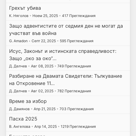
Грехът убива
К. Няголов
•
Ноем 25, 2025
•
417 Преглеждания
Защо адвентистите от седмия ден не могат да
участват във война
G. Amadon
•
Септ 22, 2025
•
595 Преглеждания
Исус, Законът и истинската справедливост:
Защо „око за око“…
Д. Делчев
•
Авг 08, 2025
•
749 Преглеждания
Разбиране на Двамата Свидетели: Тълкувание
на Откровение 11…
Д. Делчев
•
Авг 02, 2025
•
782 Преглеждания
Време за избор
Д. Дамянов
•
Апр 21, 2025
•
703 Преглеждания
Пасха 2025
В. Ангелова
•
Апр 14, 2025
•
1219 Преглеждания