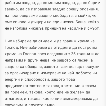
работим заедно, да се молим заедно, да се борим
заедно, да се изправяме заедно срещу опозиция,
да проповядваме заедно свободата, знаейки, че
сме синове и дъщери на един нежен Баща, който
не използва никакъв принцип на насилие и смърт.
Ние избираме да отидем и да градим храма на
Господ. Ние избираме да отидем и да построим
храма на Господ през следващите 25 години и да
направим и други неща, не защото са лесни, а
защото са обещани, защото тази цел ще послужи
за организиране и измерване на най-добрите ни
енергии и способности, защото това
предизвикателство е такова, което ние желаем
да приемем, такова, което ние не желаем да
отлагаме, и такова, което ние възнамеряваме да
спечелим, и другите също.