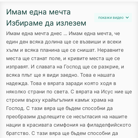
Имам една мечта
покажи видео
Избираме да излезем
Имам една мечта днес ... Имам една мечта, че
един ден всяка долина ще се възвиши и всеки
хълм и всяка планина ще се снишат. Неравните
места ще станат поле, и кривите места ще се
изправят. И славата на Господ ще се разкрие, и
всяка плът ще я види заедно. Това е нашата
надежда. Това е вярата заради която ходя в
няколко страни по света. С вярата на Исус ние ще
строим върху крайъгълния камък храма на
Господ. С тази вяра ще бъдем способни да
преобразим дърлещите се несъгласия на нашите
нации в красивата симфония на филаделфийското
братство. С тази вяра ще бъдем способни да