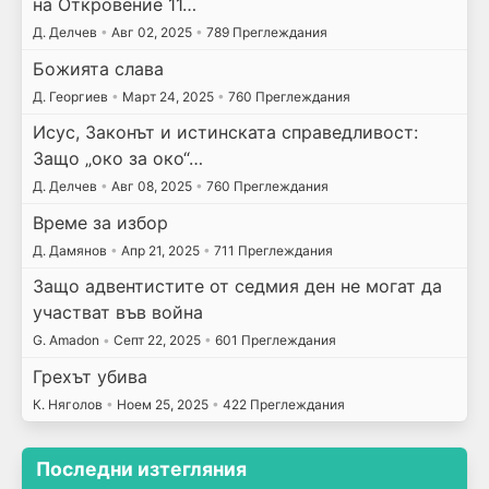
на Откровение 11…
Д. Делчев
•
Авг 02, 2025
•
789 Преглеждания
Божията слава
Д. Георгиев
•
Март 24, 2025
•
760 Преглеждания
Исус, Законът и истинската справедливост:
Защо „око за око“…
Д. Делчев
•
Авг 08, 2025
•
760 Преглеждания
Време за избор
Д. Дамянов
•
Апр 21, 2025
•
711 Преглеждания
Защо адвентистите от седмия ден не могат да
участват във война
G. Amadon
•
Септ 22, 2025
•
601 Преглеждания
Грехът убива
К. Няголов
•
Ноем 25, 2025
•
422 Преглеждания
Последни изтегляния