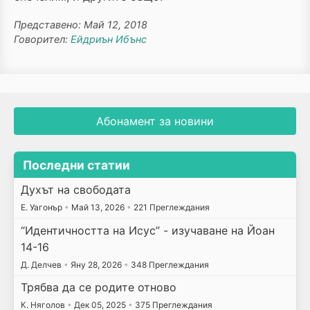
Представено: Май 12, 2018
Говорител:
Ейдриън Ибънс
Абонамент за новини
Последни статии
Духът на свободата
E. Уагонър
•
Май 13, 2026
•
221 Преглеждания
“Идентичността на Исус” - изучаване на Йоан
14-16
Д. Делчев
•
Яну 28, 2026
•
348 Преглеждания
Трябва да се родите отново
К. Няголов
•
Дек 05, 2025
•
375 Преглеждания