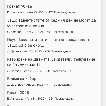
Грехът убива
К. Няголов
•
Ноем 25, 2025
•
422 Преглеждания
Защо адвентистите от седмия ден не могат да
участват във война
G. Amadon
•
Септ 22, 2025
•
601 Преглеждания
Исус, Законът и истинската справедливост:
Защо „око за око“…
Д. Делчев
•
Авг 08, 2025
•
760 Преглеждания
Разбиране на Двамата Свидетели: Тълкувание
на Откровение 11…
Д. Делчев
•
Авг 02, 2025
•
789 Преглеждания
Време за избор
Д. Дамянов
•
Апр 21, 2025
•
711 Преглеждания
Пасха 2025
В. Ангелова
•
Апр 14, 2025
•
1224 Преглеждания