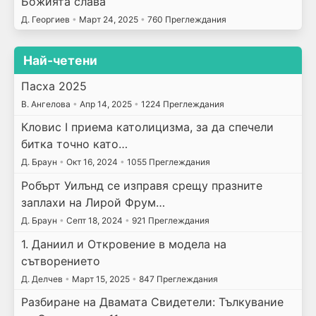
Божията слава
Д. Георгиев
•
Март 24, 2025
•
760 Преглеждания
Най-четени
Пасха 2025
В. Ангелова
•
Апр 14, 2025
•
1224 Преглеждания
Кловис I приема католицизма, за да спечели
битка точно като…
Д. Браун
•
Окт 16, 2024
•
1055 Преглеждания
Робърт Уилънд се изправя срещу празните
заплахи на Лирой Фрум…
Д. Браун
•
Септ 18, 2024
•
921 Преглеждания
1. Даниил и Откровение в модела на
сътворението
Д. Делчев
•
Март 15, 2025
•
847 Преглеждания
Разбиране на Двамата Свидетели: Тълкувание