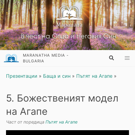
MARANATHA MEDIA -
BULGARIA
Презентации
»
Баща и син
»
Пътят на Агапе
»
5. Божественият модел
на Агапе
Част от поредица
Пътят на Агапе