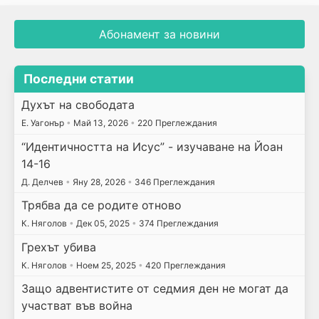
Абонамент за новини
Последни статии
Духът на свободата
E. Уагонър
•
Май 13, 2026
•
220 Преглеждания
“Идентичността на Исус” - изучаване на Йоан
14-16
Д. Делчев
•
Яну 28, 2026
•
346 Преглеждания
Трябва да се родите отново
К. Няголов
•
Дек 05, 2025
•
374 Преглеждания
Грехът убива
К. Няголов
•
Ноем 25, 2025
•
420 Преглеждания
Защо адвентистите от седмия ден не могат да
участват във война