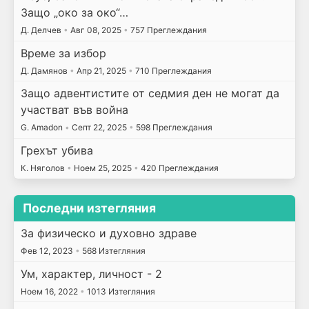
Защо „око за око“…
Д. Делчев
•
Авг 08, 2025
•
757 Преглеждания
Време за избор
Д. Дамянов
•
Апр 21, 2025
•
710 Преглеждания
Защо адвентистите от седмия ден не могат да
участват във война
G. Amadon
•
Септ 22, 2025
•
598 Преглеждания
Грехът убива
К. Няголов
•
Ноем 25, 2025
•
420 Преглеждания
Последни изтегляния
За физическо и духовно здраве
Фев 12, 2023
•
568 Изтегляния
Ум, характер, личност - 2
Ноем 16, 2022
•
1013 Изтегляния