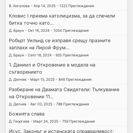
В. Ангелова
•
Апр 14, 2025
•
1222 Преглеждания
Кловис I приема католицизма, за да спечели
битка точно като…
Д. Браун
•
Окт 16, 2024
•
1054 Преглеждания
Робърт Уилънд се изправя срещу празните
заплахи на Лирой Фрум…
Д. Браун
•
Септ 18, 2024
•
920 Преглеждания
1. Даниил и Откровение в модела на
сътворението
Д. Делчев
•
Март 15, 2025
•
846 Преглеждания
Разбиране на Двамата Свидетели: Тълкувание
на Откровение 11…
Д. Делчев
•
Авг 02, 2025
•
788 Преглеждания
Божията слава
Д. Георгиев
•
Март 24, 2025
•
759 Преглеждания
Исус, Законът и истинската справедливост: