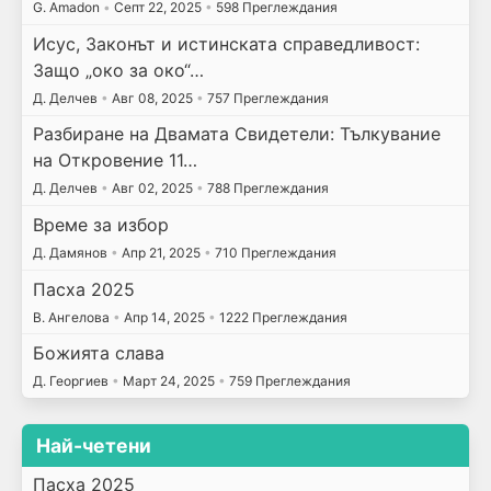
G. Amadon
•
Септ 22, 2025
•
598 Преглеждания
Исус, Законът и истинската справедливост:
Защо „око за око“…
Д. Делчев
•
Авг 08, 2025
•
757 Преглеждания
Разбиране на Двамата Свидетели: Тълкувание
на Откровение 11…
Д. Делчев
•
Авг 02, 2025
•
788 Преглеждания
Време за избор
Д. Дамянов
•
Апр 21, 2025
•
710 Преглеждания
Пасха 2025
В. Ангелова
•
Апр 14, 2025
•
1222 Преглеждания
Божията слава
Д. Георгиев
•
Март 24, 2025
•
759 Преглеждания
Най-четени
Пасха 2025