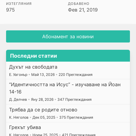
ИЗТЕГЛЯНИЯ
ДОБАВЕНО
975
Фев 21, 2019
Абонамент за новини
Последни статии
Духът на свободата
E. Уагонър
•
Май 13, 2026
•
220 Преглеждания
“Идентичността на Исус” - изучаване на Йоан
14-16
Д. Делчев
•
Яну 28, 2026
•
347 Преглеждания
Трябва да се родите отново
К. Няголов
•
Дек 05, 2025
•
375 Преглеждания
Грехът убива
К. Няголов
•
Ноем 25, 2025
•
421 Преглеждания