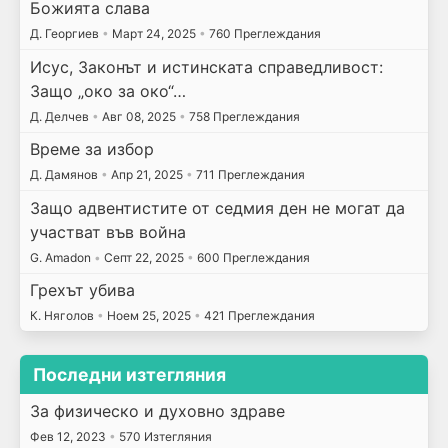
Божията слава
Д. Георгиев
•
Март 24, 2025
•
760 Преглеждания
Исус, Законът и истинската справедливост:
Защо „око за око“…
Д. Делчев
•
Авг 08, 2025
•
758 Преглеждания
Време за избор
Д. Дамянов
•
Апр 21, 2025
•
711 Преглеждания
Защо адвентистите от седмия ден не могат да
участват във война
G. Amadon
•
Септ 22, 2025
•
600 Преглеждания
Грехът убива
К. Няголов
•
Ноем 25, 2025
•
421 Преглеждания
Последни изтегляния
За физическо и духовно здраве
Фев 12, 2023
•
570 Изтегляния