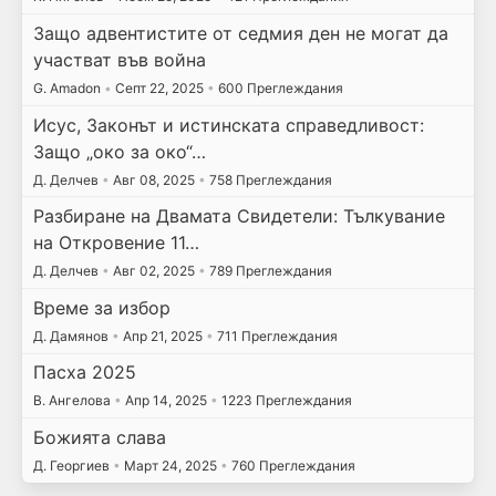
Защо адвентистите от седмия ден не могат да
участват във война
G. Amadon
•
Септ 22, 2025
•
600 Преглеждания
Исус, Законът и истинската справедливост:
Защо „око за око“…
Д. Делчев
•
Авг 08, 2025
•
758 Преглеждания
Разбиране на Двамата Свидетели: Тълкувание
на Откровение 11…
Д. Делчев
•
Авг 02, 2025
•
789 Преглеждания
Време за избор
Д. Дамянов
•
Апр 21, 2025
•
711 Преглеждания
Пасха 2025
В. Ангелова
•
Апр 14, 2025
•
1223 Преглеждания
Божията слава
Д. Георгиев
•
Март 24, 2025
•
760 Преглеждания