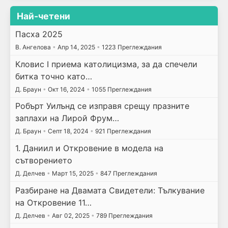
Най-четени
Пасха 2025
В. Ангелова
•
Апр 14, 2025
•
1223 Преглеждания
Кловис I приема католицизма, за да спечели
битка точно като…
Д. Браун
•
Окт 16, 2024
•
1055 Преглеждания
Робърт Уилънд се изправя срещу празните
заплахи на Лирой Фрум…
Д. Браун
•
Септ 18, 2024
•
921 Преглеждания
1. Даниил и Откровение в модела на
сътворението
Д. Делчев
•
Март 15, 2025
•
847 Преглеждания
Разбиране на Двамата Свидетели: Тълкувание
на Откровение 11…
Д. Делчев
•
Авг 02, 2025
•
789 Преглеждания