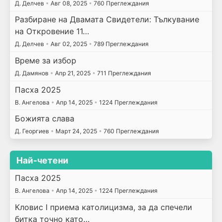
Д. Делчев
•
Авг 08, 2025
•
760 Преглеждания
Разбиране на Двамата Свидетели: Тълкувание
на Откровение 11…
Д. Делчев
•
Авг 02, 2025
•
789 Преглеждания
Време за избор
Д. Дамянов
•
Апр 21, 2025
•
711 Преглеждания
Пасха 2025
В. Ангелова
•
Апр 14, 2025
•
1224 Преглеждания
Божията слава
Д. Георгиев
•
Март 24, 2025
•
760 Преглеждания
Най-четени
Пасха 2025
В. Ангелова
•
Апр 14, 2025
•
1224 Преглеждания
Кловис I приема католицизма, за да спечели
битка точно като…