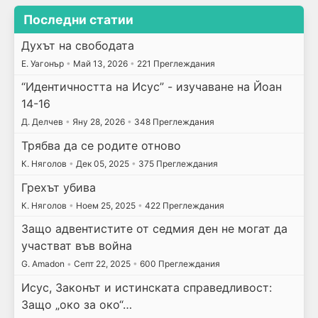
Последни статии
Духът на свободата
E. Уагонър
•
Май 13, 2026
•
221 Преглеждания
“Идентичността на Исус” - изучаване на Йоан
14-16
Д. Делчев
•
Яну 28, 2026
•
348 Преглеждания
Трябва да се родите отново
К. Няголов
•
Дек 05, 2025
•
375 Преглеждания
Грехът убива
К. Няголов
•
Ноем 25, 2025
•
422 Преглеждания
Защо адвентистите от седмия ден не могат да
участват във война
G. Amadon
•
Септ 22, 2025
•
600 Преглеждания
Исус, Законът и истинската справедливост:
Защо „око за око“…