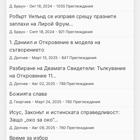
Д. Браун
•
Окт 16, 2024
•
1055 Преглеждания
Робърт Уилънд се изправя срещу празните
заплахи на Лирой Фрум…
Д. Браун
•
Септ 18, 2024
•
921 Преглеждания
1. Даниил и Откровение в модела на
сътворението
Д. Делчев
•
Март 15, 2025
•
847 Преглеждания
Разбиране на Двамата Свидетели: Тълкувание
на Откровение 11…
Д. Делчев
•
Авг 02, 2025
•
789 Преглеждания
Божията слава
Д. Георгиев
•
Март 24, 2025
•
760 Преглеждания
Исус, Законът и истинската справедливост:
Защо „око за око“…
Д. Делчев
•
Авг 08, 2025
•
760 Преглеждания
Време за избор