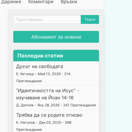
Дарения
Коментари
Връзки
Абонамент за новини
Последни статии
Духът на свободата
E. Уагонър
•
Май 13, 2026
•
214
Преглеждания
“Идентичността на Исус” -
изучаване на Йоан 14-16
Д. Делчев
•
Яну 28, 2026
•
341 Преглеждания
Трябва да се родите отново
К. Няголов
•
Дек 05, 2025
•
368
Преглеждания