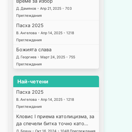
Време за избор
Д. Дамянов
•
Апр 21, 2025
•
703
Преглеждания
Пасха 2025
В. Ангелова
•
Апр 14, 2025
•
1218
Преглеждания
Божията слава
Д. Георгиев
•
Март 24, 2025
•
755
Преглеждания
Най-четени
Пасха 2025
В. Ангелова
•
Апр 14, 2025
•
1218
Преглеждания
Кловис I приема католицизма, за
да спечели битка точно като…
Д. Браун
•
Окт 16, 2024
•
1048 Преглеждания