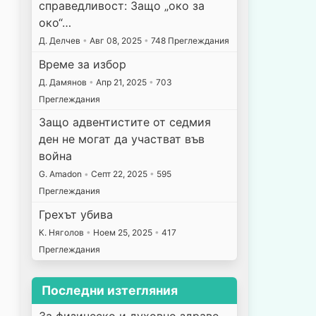
справедливост: Защо „око за
око“…
Д. Делчев
•
Авг 08, 2025
•
748 Преглеждания
Време за избор
Д. Дамянов
•
Апр 21, 2025
•
703
Преглеждания
Защо адвентистите от седмия
ден не могат да участват във
война
G. Amadon
•
Септ 22, 2025
•
595
Преглеждания
Грехът убива
К. Няголов
•
Ноем 25, 2025
•
417
Преглеждания
Последни изтегляния
За физическо и духовно здраве