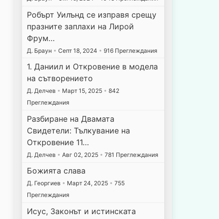
Робърт Уилънд се изправя срещу
празните заплахи на Лирой
Фрум…
Д. Браун
•
Септ 18, 2024
•
916 Преглеждания
1. Даниил и Откровение в модела
на сътворението
Д. Делчев
•
Март 15, 2025
•
842
Преглеждания
Разбиране на Двамата
Свидетели: Тълкувание на
Откровение 11…
Д. Делчев
•
Авг 02, 2025
•
781 Преглеждания
Божията слава
Д. Георгиев
•
Март 24, 2025
•
755
Преглеждания
Исус, Законът и истинската