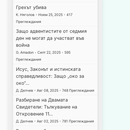
Грехът убива
К. Няголов
•
Ноем 25, 2025
•
417
Преглеждания
Защо адвентистите от седмия
ден не могат да участват във
война
G. Amadon
•
Септ 22, 2025
•
595
Преглеждания
Исус, Законът и истинската
справедливост: Защо „око за
око“…
Д. Делчев
•
Авг 08, 2025
•
748 Преглеждания
Разбиране на Двамата
Свидетели: Тълкувание на
Откровение 11…
Д. Делчев
•
Авг 02, 2025
•
781 Преглеждания