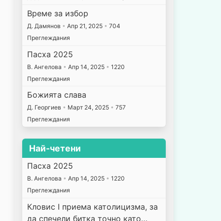
Време за избор
Д. Дамянов
•
Апр 21, 2025
•
704
Преглеждания
Пасха 2025
В. Ангелова
•
Апр 14, 2025
•
1220
Преглеждания
Божията слава
Д. Георгиев
•
Март 24, 2025
•
757
Преглеждания
Най-четени
Пасха 2025
В. Ангелова
•
Апр 14, 2025
•
1220
Преглеждания
Кловис I приема католицизма, за
да спечели битка точно като…