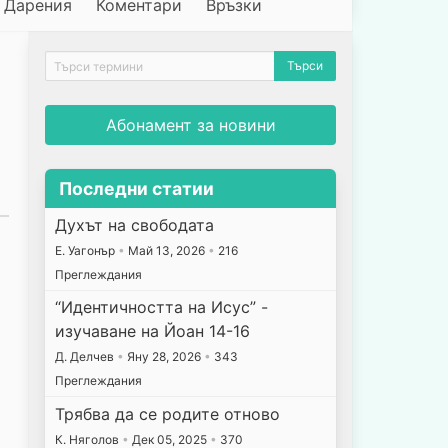
Дарения
Коментари
Връзки
Абонамент за новини
Последни статии
Духът на свободата
E. Уагонър
•
Май 13, 2026
•
216
Преглеждания
“Идентичността на Исус” -
изучаване на Йоан 14-16
Д. Делчев
•
Яну 28, 2026
•
343
Преглеждания
Трябва да се родите отново
К. Няголов
•
Дек 05, 2025
•
370