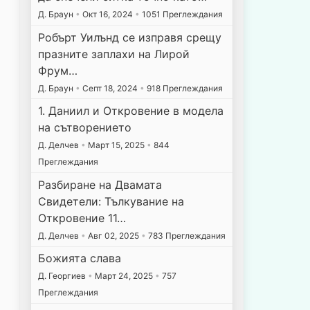
Д. Браун
•
Окт 16, 2024
•
1051 Преглеждания
Робърт Уилънд се изправя срещу
празните заплахи на Лирой
Фрум…
Д. Браун
•
Септ 18, 2024
•
918 Преглеждания
1. Даниил и Откровение в модела
на сътворението
Д. Делчев
•
Март 15, 2025
•
844
Преглеждания
Разбиране на Двамата
Свидетели: Тълкувание на
Откровение 11…
Д. Делчев
•
Авг 02, 2025
•
783 Преглеждания
Божията слава
Д. Георгиев
•
Март 24, 2025
•
757
Преглеждания