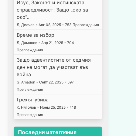
Исус, Законът и истинската
справедливост: Защо „око за
око“…
Д. Делчев
•
Авг 08, 2025
•
753 Преглеждания
Време за избор
Д. Дамянов
•
Апр 21, 2025
•
704
Преглеждания
Защо адвентистите от седмия
ден не могат да участват във
война
G. Amadon
•
Септ 22, 2025
•
597
Преглеждания
Грехът убива
К. Няголов
•
Ноем 25, 2025
•
418
Преглеждания
Последни изтегляния