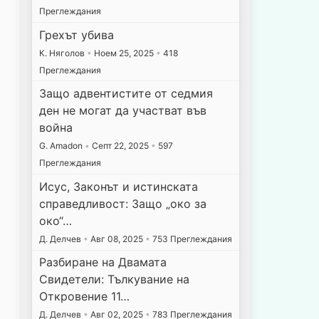
Преглеждания
Грехът убива
К. Няголов
•
Ноем 25, 2025
•
418
Преглеждания
Защо адвентистите от седмия
ден не могат да участват във
война
G. Amadon
•
Септ 22, 2025
•
597
Преглеждания
Исус, Законът и истинската
справедливост: Защо „око за
око“…
Д. Делчев
•
Авг 08, 2025
•
753 Преглеждания
Разбиране на Двамата
Свидетели: Тълкувание на
Откровение 11…
Д. Делчев
•
Авг 02, 2025
•
783 Преглеждания